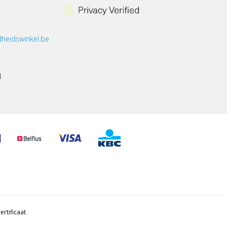
heidswinkel.be
1
ertificaat