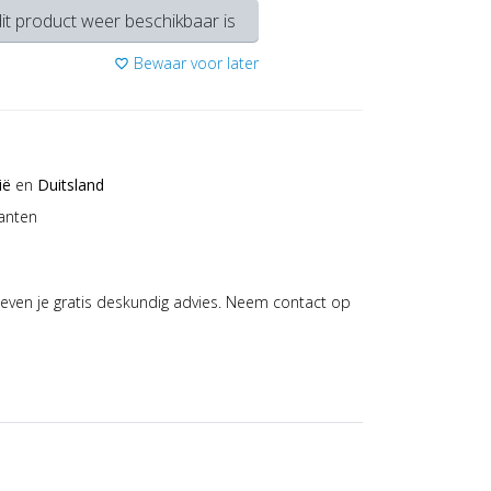
it product weer beschikbaar is
Bewaar voor later
favorite_border
ië
en
Duitsland
anten
even je gratis deskundig advies. Neem contact op