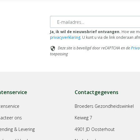
E-mailadres
Ja, ik wil de nieuwsbrief ontvangen.
Hoe we met
privacyverklaring
. U kunt u via de link onderaan a
Deze site is beveiligd door reCAPTCHA en de
Priva
security
toepassing
ntenservice
Contactgegevens
tenservice
Broeders Gezondheidswinkel
acteer ons
Keiweg 7
ending & Levering
4901 JD Oosterhout