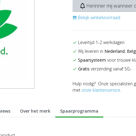
notifications_none
Herinner mij wanneer d
Bekijk winkelvoorraad
storefront
Levertijd 1-2 werkdagen
check
Wij leveren in
Nederland
,
Belg
check
Spaarsysteem
voor trouwe kl
check
Gratis
verzending vanaf 50,-
check
Hulp nodig? Onze specialisten g
met
onze klantenservice
.
views
Over het merk
Spaarprogramma
 product