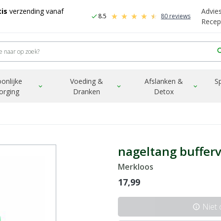
is
verzending vanaf
Advie
8.5
80 reviews
check
Recep
sea
onlijke
Voeding &
Afslanken &
S
expand_more
expand_more
expand_more
orging
Dranken
Detox
nageltang buffer
Merkloos
17,99
Niet
info