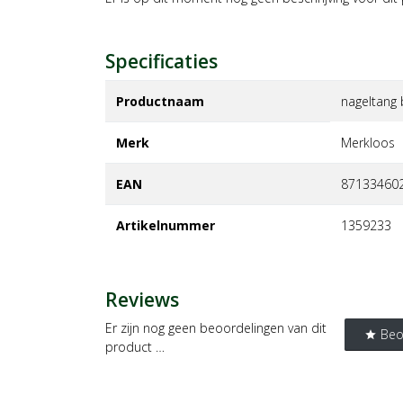
Specificaties
Productnaam
nageltang 
Merk
merkloos
EAN
87133460
Artikelnummer
1359233
Reviews
Er zijn nog geen beoordelingen van dit
Beo
star
product …