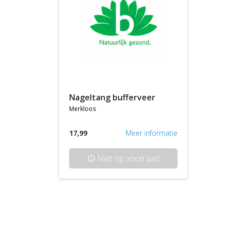
nageltang bufferveer
merkloos
17,99
Meer informatie
Niet op voorraad
info