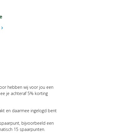
e
hevron_right
voor hebben wij voor jou een
 je achteraf 5% korting
aakt en daarmee ingelogd bent
 spaarpunt, bijvoorbeeld een
matisch 15 spaarpunten.