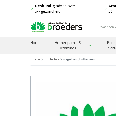
Deskundig
advies over
Grat
check
check
uw gezondheid
50,-
Home
Homeopathie &
Perso
expand_more
vitamines
verz
Home
Producten
nageltang bufferveer