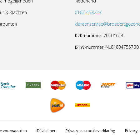
almogelijkheden
Nederland
ur & Klachten
0162-453223
arpunten
klantenservice@broedersgezond
KvK-nummer:
20104614
BTW-nummer:
NL818347557B0
e voorwaarden
Disclaimer
Privacy- en cookieverklaring
Privacy c