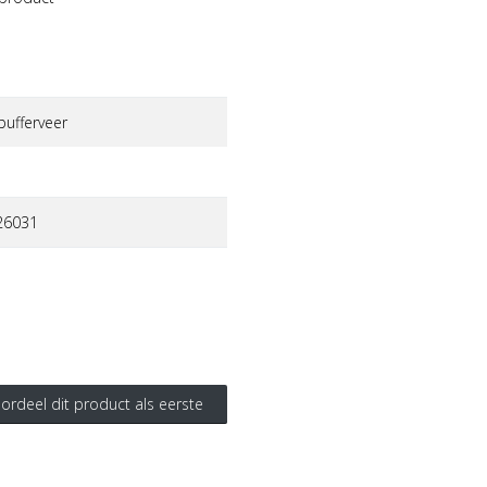
bufferveer
26031
ordeel dit product als eerste