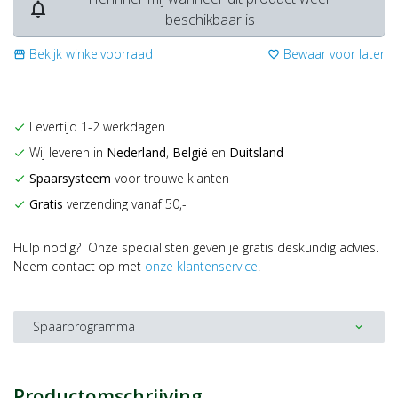
notifications_none
beschikbaar is
Bekijk winkelvoorraad
Bewaar voor later
storefront
favorite_border
Levertijd 1-2 werkdagen
check
Wij leveren in
Nederland
,
België
en
Duitsland
check
Spaarsysteem
voor trouwe klanten
check
Gratis
verzending vanaf 50,-
check
Hulp nodig? Onze specialisten geven je gratis deskundig advies.
Neem contact op met
onze klantenservice
.
Spaarprogramma
expand_more
Productomschrijving