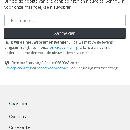
Blijf op de hoogte van alle aanbiedingen en nieuwtjes. Schrijf u in
voor onze maandelijkse nieuwsbrief.
E-mailadres
Aanmelden
Ja, ik wil de nieuwsbrief ontvangen.
Hoe we met uw gegevens
omgaan? Bekijk het in onze
privacyverklaring
. U kunt u via de link
onderaan afmelden voor de nieuwsbrieven via e-mail.
Deze site is beveiligd door reCAPTCHA en de
security
Privacyverklaring
en
Servicevoorwaarden
van Google zijn van toepassing
Over ons
Over ons
Onze winkel