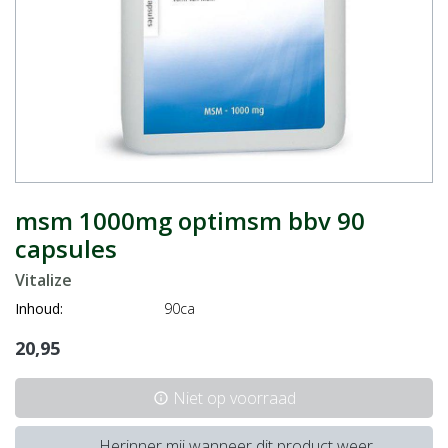
msm 1000mg optimsm bbv 90
capsules
Vitalize
Inhoud:
90ca
20,95
Niet op voorraad
info
Herinner mij wanneer dit product weer