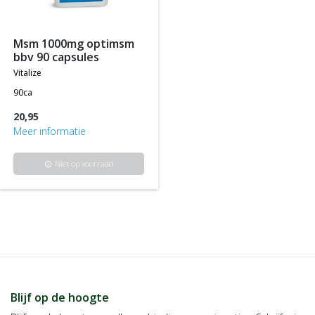
producten die tegen de normale of standaard verkoopprijs
worden aangeboden.
msm 1000mg optimsm
bbv 90 capsules
vitalize
90ca
20,95
Meer informatie
Niet op voorraad
info
Blijf op de hoogte