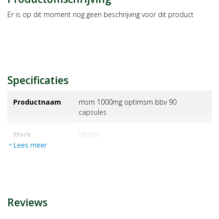
Er is op dit moment nog geen beschrijving voor dit product
Specificaties
Productnaam
msm 1000mg optimsm bbv 90
capsules
Merk
vitalize
Lees meer
expand_more
EAN
8717344374217
Artikelnummer
1430243
Reviews
Maat/inhoud:
90ca