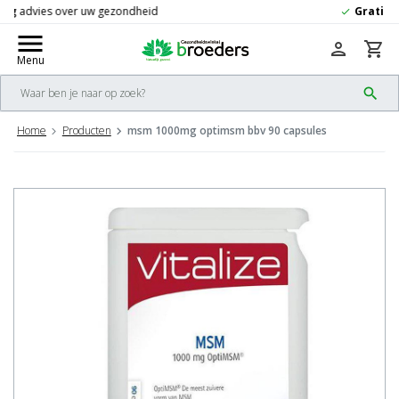
Gratis
verzending vanaf 50,-
check
menu
person
shopping_cart
Menu
search
Home
Producten
msm 1000mg optimsm bbv 90 capsules