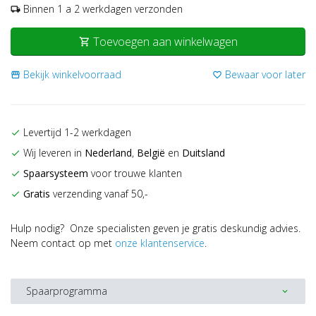
Binnen 1 a 2 werkdagen verzonden
local_shipping
Toevoegen aan winkelwagen
shopping_cart
Bekijk winkelvoorraad
Bewaar voor later
storefront
favorite_border
Levertijd 1-2 werkdagen
check
Wij leveren in
Nederland
,
België
en
Duitsland
check
Spaarsysteem
voor trouwe klanten
check
Gratis
verzending vanaf 50,-
check
Hulp nodig? Onze specialisten geven je gratis deskundig advies.
Neem contact op met
onze klantenservice
.
Spaarprogramma
expand_more