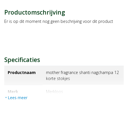
Productomschrijving
Er is op dit moment nog geen beschrijving voor dit product
Specificaties
Productnaam
mother fragrance shanti nagchampa 12
korte stokjes
Merk
merkloos
Lees meer
expand_more
EAN
8714985138208
Artikelnummer
14463681