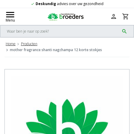
Deskundig
advies over uw gezondheid
check
menu
person
shopping_cart
Menu
search
Home
Producten
mother fragrance shanti nagchampa 12 korte stokjes