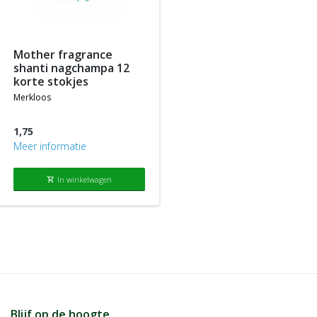
aangeboden, m.a.w. je ontvangt alleen spaarpunten op
producten die tegen de normale of standaard verkoopprijs
worden aangeboden.
mother fragrance
shanti nagchampa 12
korte stokjes
merkloos
1,75
Meer informatie
In winkelwagen
shopping_cart
Blijf op de hoogte