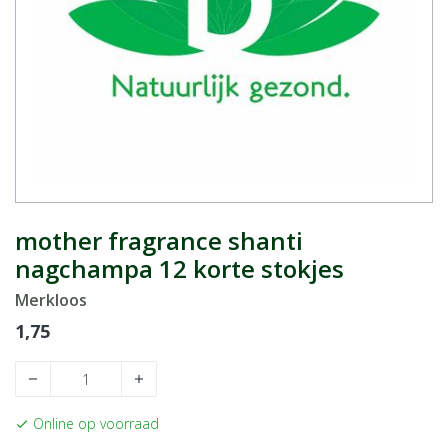
mother fragrance shanti
nagchampa 12 korte stokjes
Merkloos
1,75
remove
add
Online op voorraad
check