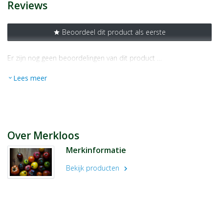
Reviews
Beoordeel dit product als eerste
star
Er zijn nog geen beoordelingen van dit product …
Lees meer
expand_more
Over Merkloos
Merkinformatie
Bekijk producten
chevron_right