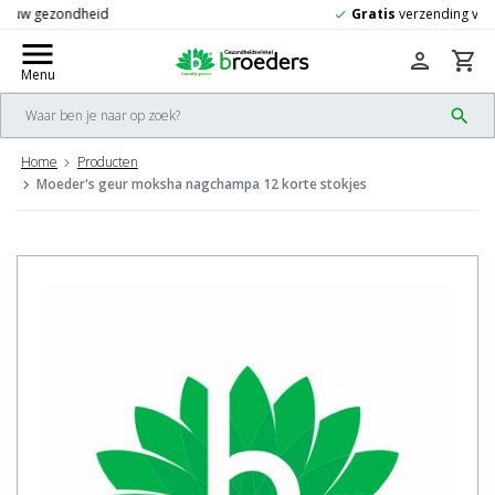
Gratis
verzending vanaf 50,-
check
menu
person
shopping_cart
Menu
search
Home
Producten
Moeder's geur moksha nagchampa 12 korte stokjes