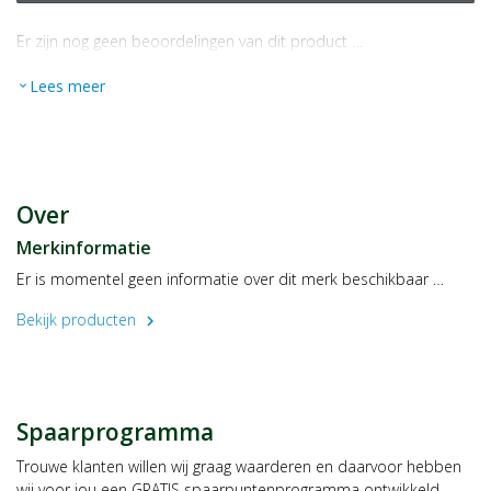
Er zijn nog geen beoordelingen van dit product …
Lees meer
expand_more
Over
Merkinformatie
Er is momentel geen informatie over dit merk beschikbaar …
Bekijk producten
chevron_right
Spaarprogramma
Trouwe klanten willen wij graag waarderen en daarvoor hebben
wij voor jou een GRATIS spaarpuntenprogramma ontwikkeld,