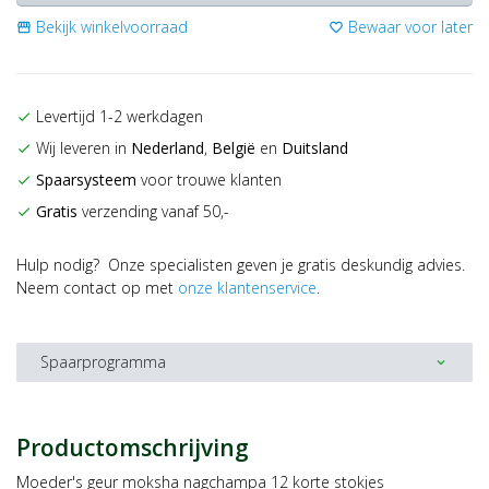
Bekijk winkelvoorraad
Bewaar voor later
storefront
favorite_border
Levertijd 1-2 werkdagen
check
Wij leveren in
Nederland
,
België
en
Duitsland
check
Spaarsysteem
voor trouwe klanten
check
Gratis
verzending vanaf 50,-
check
Hulp nodig? Onze specialisten geven je gratis deskundig advies.
Neem contact op met
onze klantenservice
.
Spaarprogramma
expand_more
Productomschrijving
Moeder's geur moksha nagchampa 12 korte stokjes