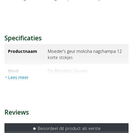
Specificaties
Productnaam
Moeder's geur moksha nagchampa 12
korte stokjes
Merk
de moeder’s geuren
Lees meer
expand_more
EAN
8714985135610
Artikelnummer
1156362
Reviews
Beoordeel dit product als eerste
star