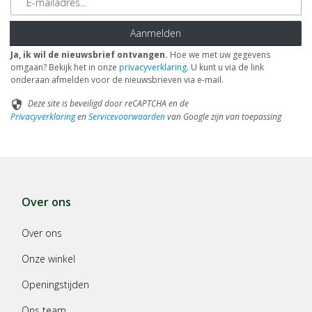
Aanmelden
Ja, ik wil de nieuwsbrief ontvangen.
Hoe we met uw gegevens
omgaan? Bekijk het in onze
privacyverklaring
. U kunt u via de link
onderaan afmelden voor de nieuwsbrieven via e-mail.
Deze site is beveiligd door reCAPTCHA en de
security
Privacyverklaring
en
Servicevoorwaarden
van Google zijn van toepassing
Over ons
Over ons
Onze winkel
Openingstijden
Ons team