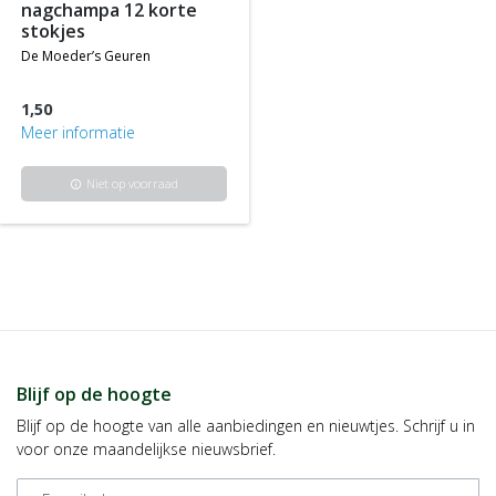
nagchampa 12 korte
stokjes
de moeder’s geuren
1,50
Meer informatie
Niet op voorraad
info
Blijf op de hoogte
Blijf op de hoogte van alle aanbiedingen en nieuwtjes. Schrijf u in
voor onze maandelijkse nieuwsbrief.
E-mailadres