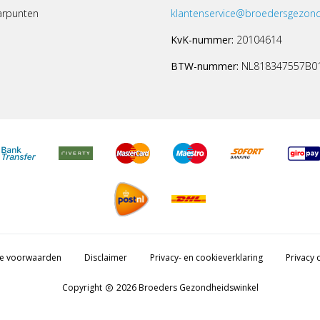
arpunten
klantenservice@broedersgezond
KvK-nummer:
20104614
BTW-nummer:
NL818347557B0
e voorwaarden
Disclaimer
Privacy- en cookieverklaring
Privacy c
Copyright
2026 Broeders Gezondheidswinkel
copyright