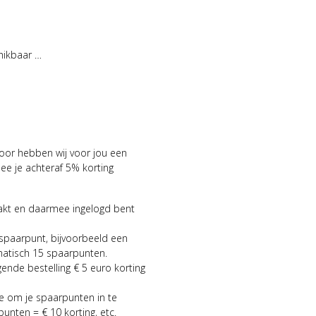
hikbaar …
voor hebben wij voor jou een
 je achteraf 5% korting
aakt en daarmee ingelogd bent
 spaarpunt, bijvoorbeeld een
matisch 15 spaarpunten.
gende bestelling € 5 euro korting
ie om je spaarpunten in te
punten = € 10 korting, etc.