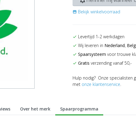
notifications_none
Herinner mij wanneer d
Bekijk winkelvoorraad
storefront
Levertijd 1-2 werkdagen
check
Wij leveren in
Nederland
,
Belg
check
Spaarsysteem
voor trouwe kl
check
Gratis
verzending vanaf 50,-
check
Hulp nodig? Onze specialisten g
met
onze klantenservice
.
views
Over het merk
Spaarprogramma