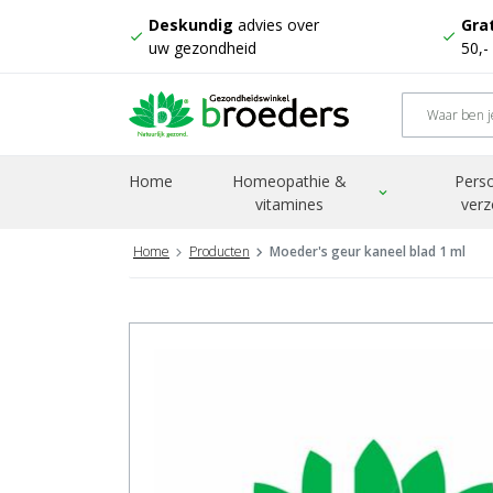
Deskundig
advies over
Grat
check
check
uw gezondheid
50,-
Home
Homeopathie &
Perso
expand_more
vitamines
verz
Home
Producten
Moeder's geur kaneel blad 1 ml