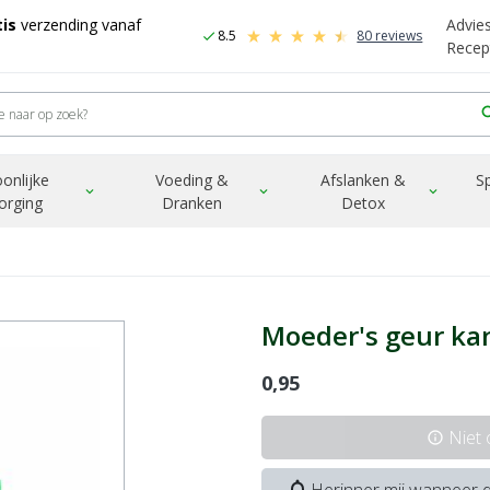
is
verzending vanaf
Advie
8.5
80 reviews
check
Recep
sea
onlijke
Voeding &
Afslanken &
S
expand_more
expand_more
expand_more
orging
Dranken
Detox
Moeder's geur kan
0,95
Niet
info