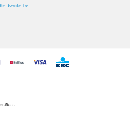
heidswinkel.be
1
ertificaat