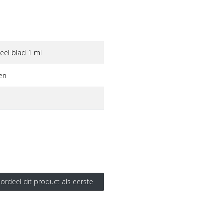
eel blad 1 ml
en
ordeel dit product als eerste