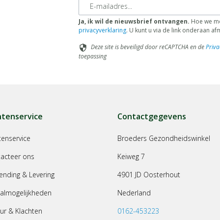
E-mailadres
Ja, ik wil de nieuwsbrief ontvangen.
Hoe we met
privacyverklaring
. U kunt u via de link onderaan a
Deze site is beveiligd door reCAPTCHA en de
Priva
security
toepassing
ntenservice
Contactgegevens
tenservice
Broeders Gezondheidswinkel
acteer ons
Keiweg 7
ending & Levering
4901 JD Oosterhout
almogelijkheden
Nederland
ur & Klachten
0162-453223