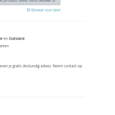
it product weer beschikbaar is
Bewaar voor later
favorite_border
ië
en
Duitsland
anten
even je gratis deskundig advies. Neem contact op