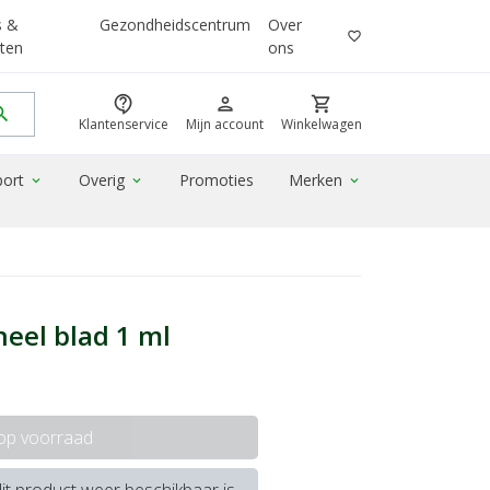
s &
Gezondheidscentrum
Over
favorite_border
ten
ons
contact_support
person
shopping_cart
rch
Klantenservice
Mijn account
Winkelwagen
port
Overig
Promoties
Merken
expand_more
expand_more
expand_more
eel blad 1 ml
 op voorraad