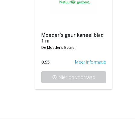
moeder's geur kaneel blad
1 ml
de moeder’s geuren
0,95
Meer informatie
Niet op voorraad
info