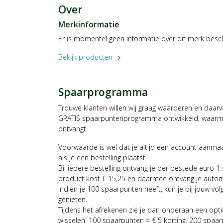
Over
Merkinformatie
Er is momentel geen informatie over dit merk besc
Bekijk producten
chevron_right
Spaarprogramma
Trouwe klanten willen wij graag waarderen en daar
GRATIS spaarpuntenprogramma ontwikkeld, waarmee
ontvangt.
Voorwaarde is wel dat je altijd een account aanm
als je een bestelling plaatst.
Bij iedere bestelling ontvang je per bestede euro 1
product kost € 15,25 en daarmee ontvang je auto
Indien je 100 spaarpunten heeft, kun je bij jouw vol
genieten.
Tijdens het afrekenen zie je dan onderaan een opt
wisselen, 100 spaarpunten = € 5 korting, 200 spaar