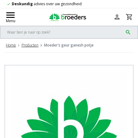
Gratis
verzending vanaf 50,-
check
menu
person
shopping_cart
Menu
search
Home
Producten
Moeder's geur ganesh potje