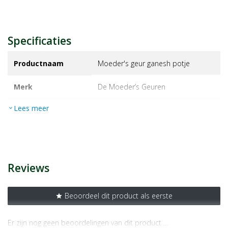
Specificaties
Productnaam
Moeder's geur ganesh potje
Merk
de moeder’s geuren
Lees meer
expand_more
EAN
8714985105620
Artikelnummer
1100889
Reviews
Beoordeel dit product als eerste
star
Er zijn nog geen beoordelingen van dit product …