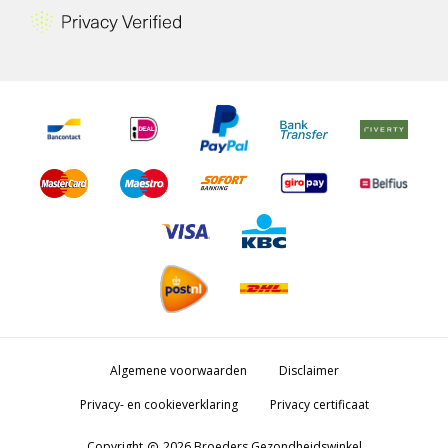
Algemene voorwaarden
Disclaimer
Privacy- en cookieverklaring
Privacy certificaat
Copyright
2026 Broeders Gezondheidswinkel
copyright