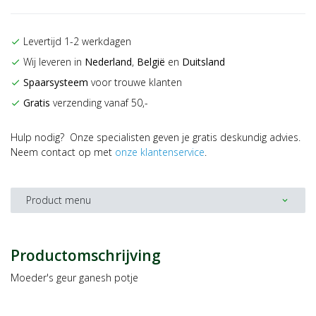
Levertijd 1-2 werkdagen
check
Wij leveren in
Nederland
,
België
en
Duitsland
check
Spaarsysteem
voor trouwe klanten
check
Gratis
verzending vanaf 50,-
check
Hulp nodig? Onze specialisten geven je gratis deskundig advies.
Neem contact op met
onze klantenservice
.
Product menu
expand_more
Productomschrijving
Moeder's geur ganesh potje