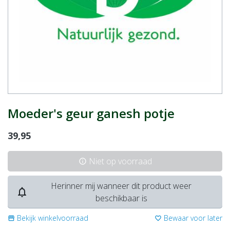
Moeder's geur ganesh potje
39,95
Niet op voorraad
info
Herinner mij wanneer dit product weer
notifications_none
beschikbaar is
Bekijk winkelvoorraad
Bewaar voor later
storefront
favorite_border