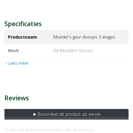
Specificaties
Productnaam
Moeder's geur doosjes 3 etages
Merk
de moeder’s geuren
Lees meer
expand_more
EAN
8714985500975
Artikelnummer
1083959
Reviews
Beoordeel dit product als eerste
star
Er zijn nog geen beoordelingen van dit product …