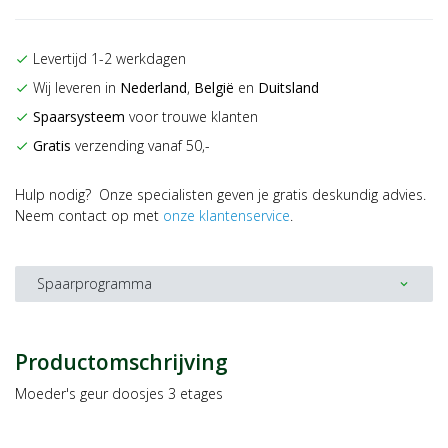
Levertijd 1-2 werkdagen
check
Wij leveren in
Nederland
,
België
en
Duitsland
check
Spaarsysteem
voor trouwe klanten
check
Gratis
verzending vanaf 50,-
check
Hulp nodig? Onze specialisten geven je gratis deskundig advies.
Neem contact op met
onze klantenservice
.
Spaarprogramma
expand_more
Productomschrijving
Moeder's geur doosjes 3 etages