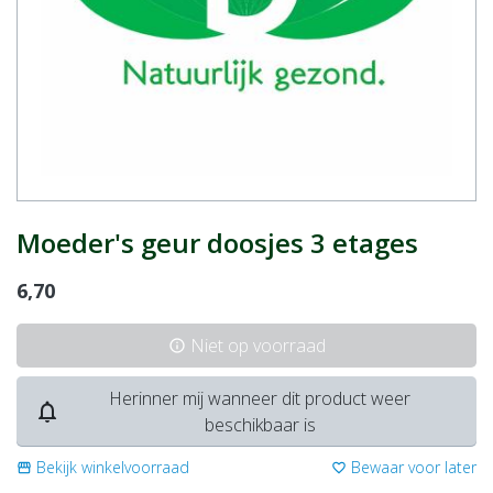
Moeder's geur doosjes 3 etages
6,70
Niet op voorraad
info
Herinner mij wanneer dit product weer
notifications_none
beschikbaar is
Bekijk winkelvoorraad
Bewaar voor later
storefront
favorite_border