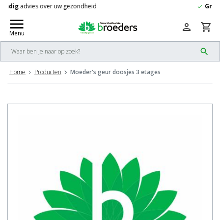
Gratis
verzending vanaf 50,-
check
menu
person
shopping_cart
Menu
search
Home
Producten
Moeder's geur doosjes 3 etages