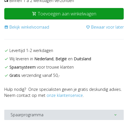
Binnen 1 a 2 werkdagen verzonden
local_shipping
Toevoegen aan winkelwagen
shopping_cart
Bekijk winkelvoorraad
Bewaar voor later
storefront
favorite_border
Levertijd 1-2 werkdagen
check
Wij leveren in
Nederland
,
België
en
Duitsland
check
Spaarsysteem
voor trouwe klanten
check
Gratis
verzending vanaf 50,-
check
Hulp nodig? Onze specialisten geven je gratis deskundig advies.
Neem contact op met
onze klantenservice
.
Spaarprogramma
expand_more