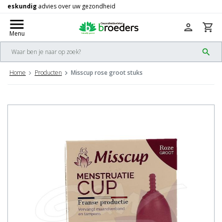
Gratis
verzending vanaf 50,-
check
menu
person
shopping_cart
Menu
search
Home
Producten
Misscup rose groot stuks