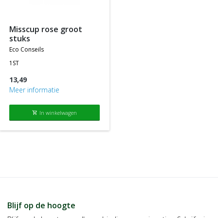
producten die tegen de normale of standaard verkoopprijs
worden aangeboden.
misscup rose groot
stuks
eco conseils
1ST
13,49
Meer informatie
In winkelwagen
shopping_cart
Blijf op de hoogte