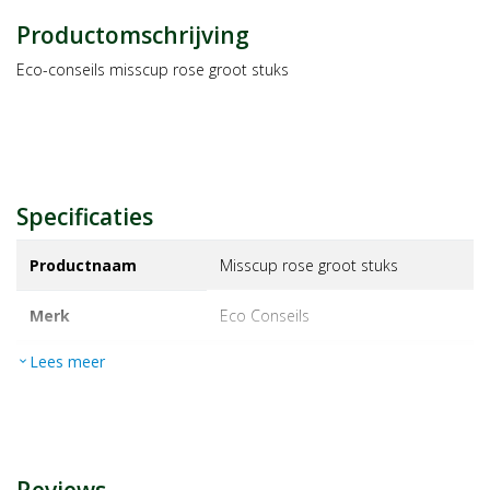
Productomschrijving
Eco-conseils misscup rose groot stuks
Specificaties
Productnaam
Misscup rose groot stuks
Merk
eco conseils
Lees meer
expand_more
EAN
3760258340118
Artikelnummer
1212091
Maat/inhoud:
1ST