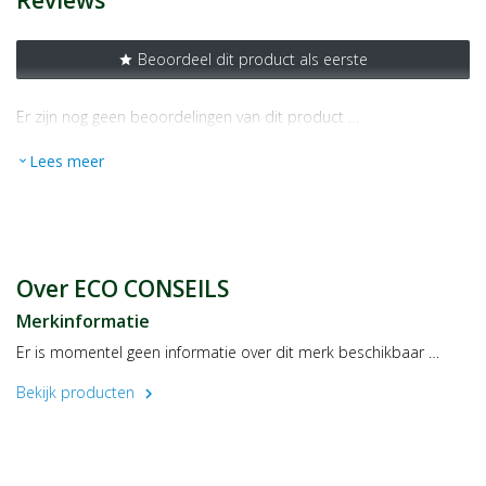
Reviews
Beoordeel dit product als eerste
star
Er zijn nog geen beoordelingen van dit product …
Lees meer
expand_more
Over ECO CONSEILS
Merkinformatie
Er is momentel geen informatie over dit merk beschikbaar …
Bekijk producten
chevron_right