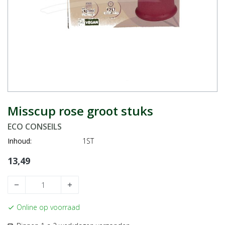
Misscup rose groot stuks
ECO CONSEILS
Inhoud:
1ST
13,49
remove
add
Online op voorraad
check