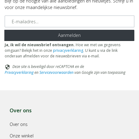
Blijf op de hoogte van alle aanbiedingen en nieuwtjes. Schrijf u in
voor onze maandelijkse nieuwsbrief.
E-mailadres
Aanmelden
Ja, ik wil de nieuwsbrief ontvangen.
Hoe we met uw gegevens
omgaan? Bekijk het in onze
privacyverklaring
. U kunt u via de link
onderaan afmelden voor de nieuwsbrieven via e-mail.
Deze site is beveiligd door reCAPTCHA en de
security
Privacyverklaring
en
Servicevoorwaarden
van Google zijn van toepassing
Over ons
Over ons
Onze winkel