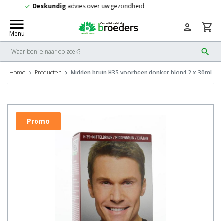
Gratis
verzending vanaf 50,-
check
menu
person
shopping_cart
Menu
search
Home
Producten
Midden bruin H35 voorheen donker blond 2 x 30ml
Promo