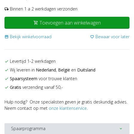
Binnen 1 a 2 werkdagen verzonden
local_shipping
Toevoegen aan winkelwagen
shopping_cart
Bekijk winkelvoorraad
Bewaar voor later
storefront
favorite_border
Levertijd 1-2 werkdagen
check
Wij leveren in
Nederland
,
België
en
Duitsland
check
Spaarsysteem
voor trouwe klanten
check
Gratis
verzending vanaf 50,-
check
Hulp nodig? Onze specialisten geven je gratis deskundig advies.
Neem contact op met
onze klantenservice
.
Spaarprogramma
expand_more