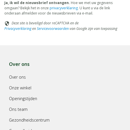
huiddepigmentatie problemen voorkomen.
Ja, ik wil de nieuwsbrief ontvangen.
Hoe we met uw gegevens
Een allergische reactie of huidirritatie kan het verlies van
omgaan? Bekijk het in onze
privacyverklaring
. U kunt u via de link
huidpigment veroorzaken.
onderaan afmelden voor de nieuwsbrieven via e-mail.
Deze site is beveiligd door reCAPTCHA en de
Niet gebruiken op wenkbrauen of wimpers; dit kan blindheid
security
Privacyverklaring
en
Servicevoorwaarden
van Google zijn van toepassing
veroorzaken.
Niet gebruiken op lichaamshaar.
Vermijd langdurig contact met de huid.
Wanneer mogelijk, verwijder contactlenzen voor het gebruik van
dit product.
Vermijd contact met ogen. Wanneer het product in uw ogen
Over ons
komt, spoel dan uw ogen onmiddelijk en grondig uit met koud
water. Bij aanhoudende irritatie, raadpleeg een arts.
Over ons
Dit product is niet bedoeld voor gebruik op personen onder de
16.
Onze winkel
Openingstijden
Ons team
Gezondheidscentrum