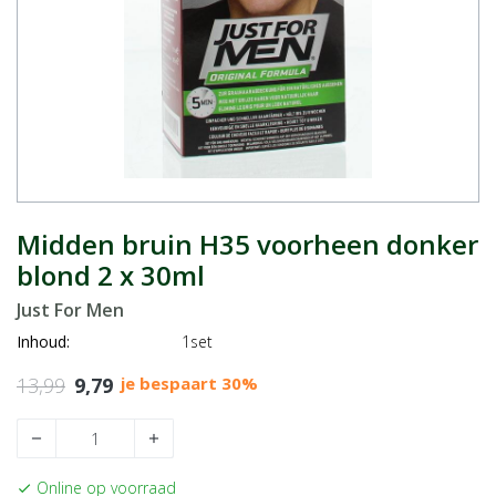
Midden bruin H35 voorheen donker
blond 2 x 30ml
Just For Men
Inhoud:
1set
13,99
9,79
je bespaart 30%
remove
add
Online op voorraad
check