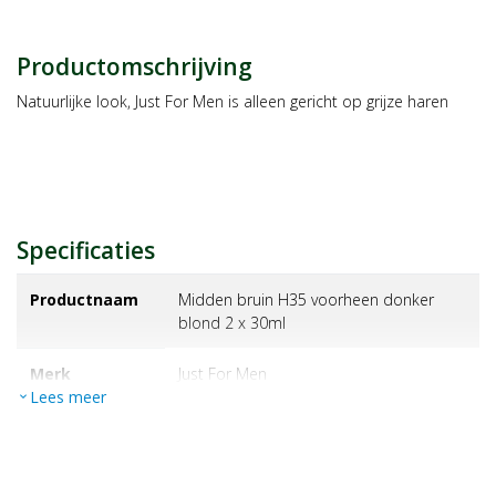
Productomschrijving
Natuurlijke look, Just For Men is alleen gericht op grijze haren
Specificaties
Productnaam
Midden bruin H35 voorheen donker
blond 2 x 30ml
Merk
just for men
Lees meer
expand_more
EAN
8710537151732
Artikelnummer
1033895