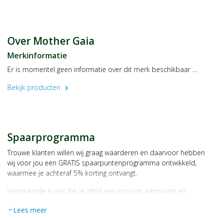
een gevarieerde voeding.
Buiten bereik van jonge kinderen houden.
Over Mother Gaia
Droog, afgesloten en bij kamertemperatuur bewaren, tenzij
Merkinformatie
anders geadviseerd op het etiket.
Er is momentel geen informatie over dit merk beschikbaar …
Raadpleeg een deskundige alvorens supplementen te gebruiken
Bekijk producten
chevron_right
in geval van zwangerschap, lactatie, medicijngebruik en ziekte.
Spaarprogramma
Trouwe klanten willen wij graag waarderen en daarvoor hebben
wij voor jou een GRATIS spaarpuntenprogramma ontwikkeld,
waarmee je achteraf 5% korting ontvangt.
Voorwaarde is wel dat je altijd een account aanmaakt en
daarmee ingelogd bent als je een bestelling plaatst.
Lees meer
expand_more
Bij iedere bestelling ontvang je per bestede euro 1 spaarpunt,