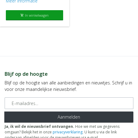
Meer informatie
In winkelwagen
shopping_cart
Blijf op de hoogte
Blijf op de hoogte van alle aanbiedingen en nieuwtjes. Schrijf u in
voor onze maandelijkse nieuwsbrief.
E-mailadres
Aanmelden
Ja, ik wil de nieuwsbrief ontvangen.
Hoe we met uw gegevens
omgaan? Bekijk het in onze
privacyverklaring
. U kunt u via de link
onderaan afmelden voor de nieuwsbrieven via e-mail.