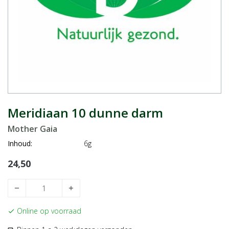
Meridiaan 10 dunne darm
Mother Gaia
Inhoud:
6g
24,50
remove
add
Online op voorraad
check