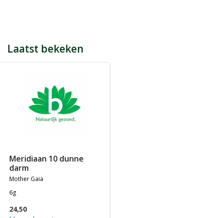
bijvoorbeeld een product kost € 15,25 en daarmee ontvang je
automatisch 15 spaarpunten.
Indien je 100 spaarpunten heeft, kun je bij jouw volgende
bestelling € 5 euro korting genieten.
Tijdens het afrekenen zie je dan onderaan een optie om je
Laatst bekeken
spaarpunten in te wisselen, 100 spaarpunten = € 5 korting, 200
spaarpunten = € 10 korting, etc.
In jouw accountgegevens kun je altijd jou actuele aantal
spaarpunten bekijken.
LET OP: Je ontvangt geen spaarpunten op producten die al tegen
een bepaalde actieprijs of met een bepaalde korting worden
aangeboden, m.a.w. je ontvangt alleen spaarpunten op
producten die tegen de normale of standaard verkoopprijs
worden aangeboden.
meridiaan 10 dunne
darm
mother gaia
6g
24,50