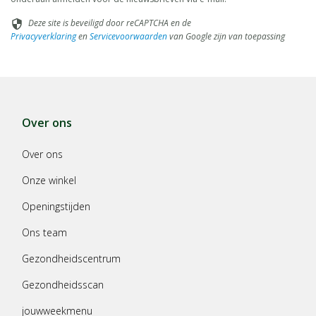
Deze site is beveiligd door reCAPTCHA en de
security
Privacyverklaring
en
Servicevoorwaarden
van Google zijn van toepassing
Over ons
Over ons
Onze winkel
Openingstijden
Ons team
Gezondheidscentrum
Gezondheidsscan
jouwweekmenu