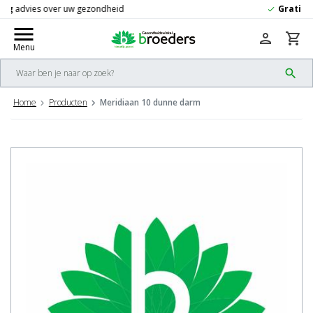
Gratis
verzending vanaf 50,-
check
menu
person
shopping_cart
Menu
search
Home
Producten
Meridiaan 10 dunne darm