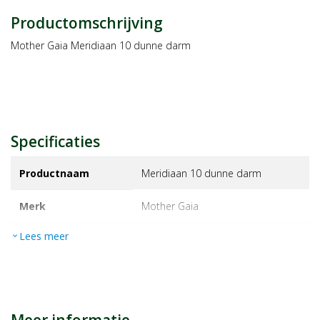
Productomschrijving
Mother Gaia Meridiaan 10 dunne darm
Specificaties
Productnaam
Meridiaan 10 dunne darm
Merk
mother gaia
Lees meer
expand_more
EAN
8711224007080
Artikelnummer
1194765
Maat/inhoud:
6g