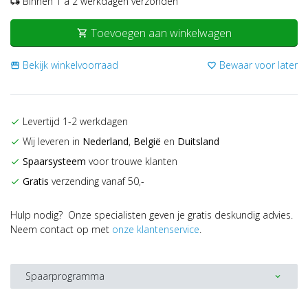
Binnen 1 a 2 werkdagen verzonden
local_shipping
Toevoegen aan winkelwagen
shopping_cart
Bekijk winkelvoorraad
Bewaar voor later
storefront
favorite_border
Levertijd 1-2 werkdagen
check
Wij leveren in
Nederland
,
België
en
Duitsland
check
Spaarsysteem
voor trouwe klanten
check
Gratis
verzending vanaf 50,-
check
Hulp nodig? Onze specialisten geven je gratis deskundig advies.
Neem contact op met
onze klantenservice
.
Spaarprogramma
expand_more