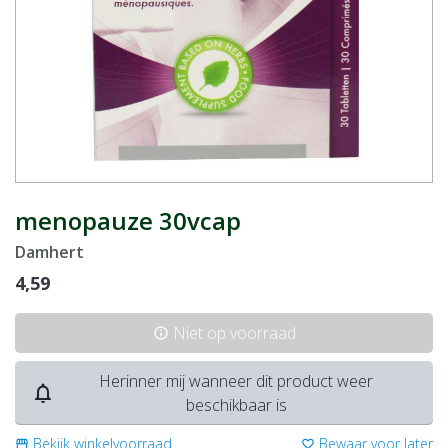
menopauze 30vcap
Damhert
4,59
Niet op voorraad
info
Herinner mij wanneer dit product weer
notifications_none
beschikbaar is
Bekijk winkelvoorraad
Bewaar voor later
storefront
favorite_border