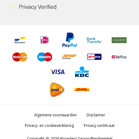
Algemene voorwaarden
Disclaimer
Privacy- en cookieverklaring
Privacy certificaat
Copyright
2026 Broeders Gezondheidswinkel
copyright