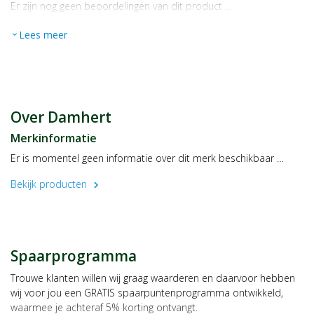
Er zijn nog geen beoordelingen van dit product …
Lees meer
expand_more
Over Damhert
Merkinformatie
Er is momentel geen informatie over dit merk beschikbaar …
Bekijk producten
chevron_right
Spaarprogramma
Trouwe klanten willen wij graag waarderen en daarvoor hebben
wij voor jou een GRATIS spaarpuntenprogramma ontwikkeld,
waarmee je achteraf 5% korting ontvangt.