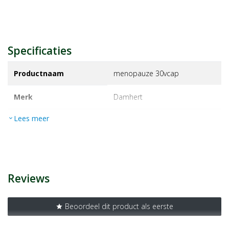
Specificaties
Productnaam
menopauze 30vcap
Merk
damhert
Lees meer
expand_more
EAN
5412158002082
Artikelnummer
1139448
Reviews
Beoordeel dit product als eerste
star