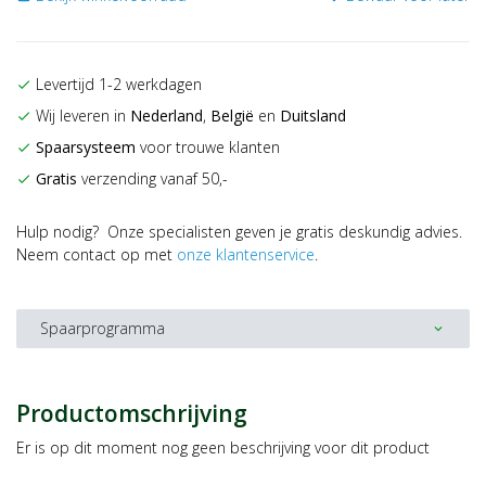
Levertijd 1-2 werkdagen
check
Wij leveren in
Nederland
,
België
en
Duitsland
check
Spaarsysteem
voor trouwe klanten
check
Gratis
verzending vanaf 50,-
check
Hulp nodig? Onze specialisten geven je gratis deskundig advies.
Neem contact op met
onze klantenservice
.
Spaarprogramma
expand_more
Productomschrijving
Er is op dit moment nog geen beschrijving voor dit product