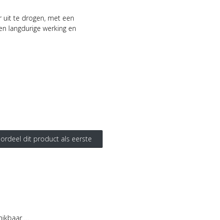
r uit te drogen, met een
en langdurige werking en
ordeel dit product als eerste
hikbaar …