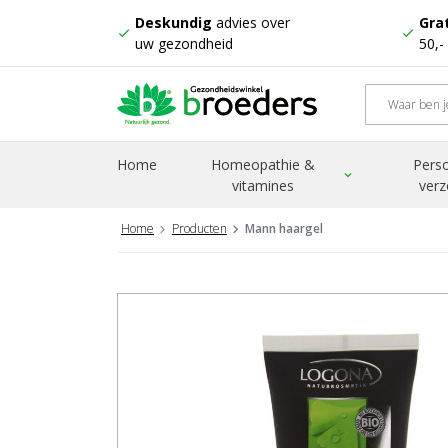
Deskundig
advies over
Grat
check
check
uw gezondheid
50,-
Home
Homeopathie &
Perso
expand_more
vitamines
verz
Home
Producten
Mann haargel