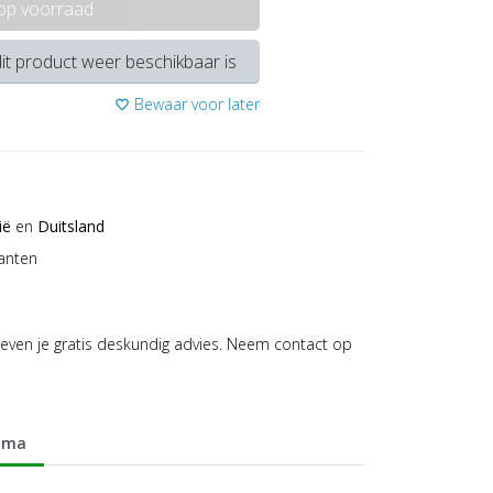
 op voorraad
it product weer beschikbaar is
Bewaar voor later
favorite_border
ië
en
Duitsland
anten
even je gratis deskundig advies. Neem contact op
mma