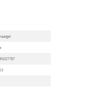
haargel
a
45027787
53