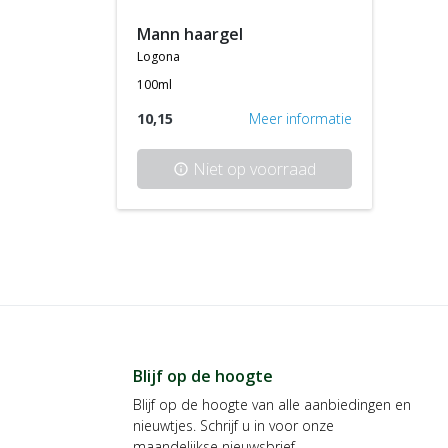
mann haargel
logona
100ml
10,15
Meer informatie
Niet op voorraad
info
Blijf op de hoogte
Blijf op de hoogte van alle aanbiedingen en
nieuwtjes. Schrijf u in voor onze
maandelijkse nieuwsbrief.