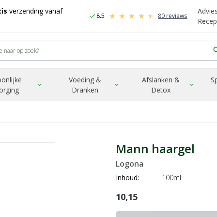
is
verzending vanaf
Advie
8.5
80 reviews
check
Recep
sea
onlijke
Voeding &
Afslanken &
S
expand_more
expand_more
expand_more
orging
Dranken
Detox
Mann haargel
Logona
Inhoud:
100ml
10,15