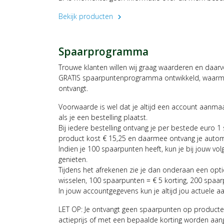
Bekijk producten
chevron_right
Spaarprogramma
Trouwe klanten willen wij graag waarderen en daar
GRATIS spaarpuntenprogramma ontwikkeld, waarmee
ontvangt.
Voorwaarde is wel dat je altijd een account aanm
als je een bestelling plaatst.
Bij iedere bestelling ontvang je per bestede euro 1
product kost € 15,25 en daarmee ontvang je auto
Indien je 100 spaarpunten heeft, kun je bij jouw vol
genieten.
Tijdens het afrekenen zie je dan onderaan een opt
wisselen, 100 spaarpunten = € 5 korting, 200 spaar
In jouw accountgegevens kun je altijd jou actuele a
LET OP: Je ontvangt geen spaarpunten op producte
actieprijs of met een bepaalde korting worden aan