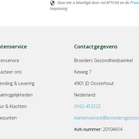
Deze site is beveiligd door reCAPTCHA en de
Priva
security
toepassing
ntenservice
Contactgegevens
tenservice
Broeders Gezondheidswinkel
acteer ons
Keiweg 7
ending & Levering
4901 JD Oosterhout
almogelijkheden
Nederland
ur & Klachten
0162-453223
arpunten
klantenservice@broedersgezond
KvK-nummer:
20104614