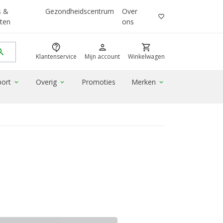
s &
Gezondheidscentrum
Over
favorite_border
ten
ons
contact_support
person
shopping_cart
rch
Klantenservice
Mijn account
Winkelwagen
port
Overig
Promoties
Merken
expand_more
expand_more
expand_more