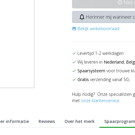
Niet
info
notifications_none
Herinner mij wanneer d
Bekijk winkelvoorraad
storefront
Levertijd 1-2 werkdagen
check
Wij leveren in
Nederland
,
Belg
check
Spaarsysteem
voor trouwe kl
check
Gratis
verzending vanaf 50,-
check
Hulp nodig? Onze specialisten g
met
onze klantenservice
.
er informatie
Reviews
Over het merk
Spaarprogra