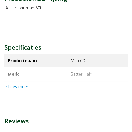
Better hair man 60t
Specificaties
Productnaam
Man 60t
Merk
better hair
Lees meer
expand_more
EAN
8718247420193
Artikelnummer
1005877
Reviews