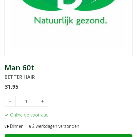
Man 60t
BETTER HAIR
31,95
remove
add
Online op voorraad
check
Binnen 1 a 2 werkdagen verzonden
local_shipping