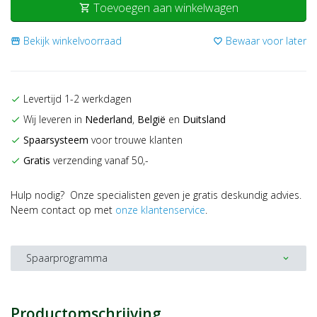
Toevoegen aan winkelwagen
shopping_cart
Bekijk winkelvoorraad
Bewaar voor later
storefront
favorite_border
Levertijd 1-2 werkdagen
check
Wij leveren in
Nederland
,
België
en
Duitsland
check
Spaarsysteem
voor trouwe klanten
check
Gratis
verzending vanaf 50,-
check
Hulp nodig? Onze specialisten geven je gratis deskundig advies.
Neem contact op met
onze klantenservice
.
Spaarprogramma
expand_more
Productomschrijving