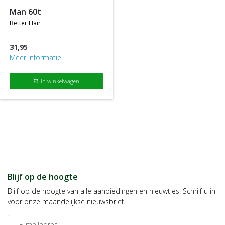
man 60t
better hair
31,95
Meer informatie
In winkelwagen
shopping_cart
Blijf op de hoogte
Blijf op de hoogte van alle aanbiedingen en nieuwtjes. Schrijf u in
voor onze maandelijkse nieuwsbrief.
E-mailadres