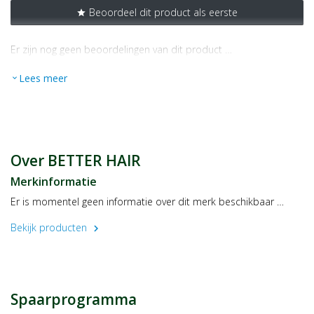
Beoordeel dit product als eerste
star
Er zijn nog geen beoordelingen van dit product …
Lees meer
expand_more
Over BETTER HAIR
Merkinformatie
Er is momentel geen informatie over dit merk beschikbaar …
Bekijk producten
chevron_right
Spaarprogramma