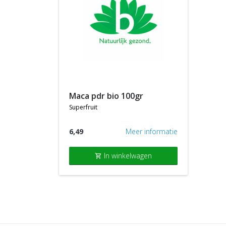
maca pdr bio 100gr
superfruit
6,49
Meer informatie
In winkelwagen
shopping_cart