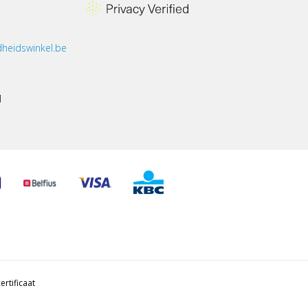
heidswinkel.be
1
ertificaat