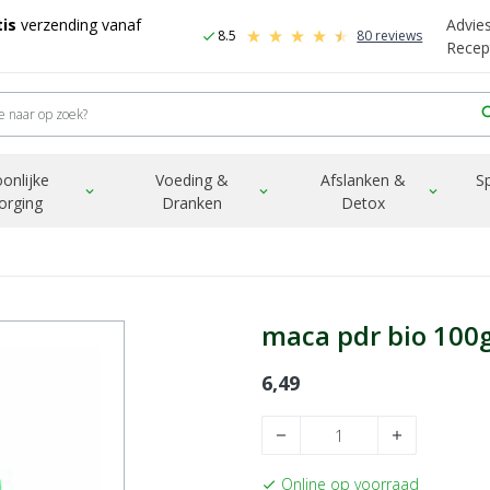
is
verzending vanaf
Advie
8.5
80 reviews
check
Recep
sea
onlijke
Voeding &
Afslanken &
S
expand_more
expand_more
expand_more
orging
Dranken
Detox
maca pdr bio 100
6,49
remove
add
Online op voorraad
check