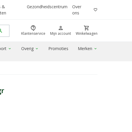
s &
Gezondheidscentrum
Over
favorite_border
ten
ons
contact_support
person
shopping_cart
rch
Klantenservice
Mijn account
Winkelwagen
port
Overig
Promoties
Merken
expand_more
expand_more
expand_more
gr