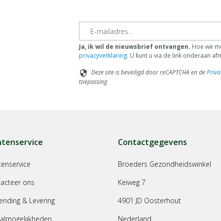
E-mailadres
Ja, ik wil de nieuwsbrief ontvangen.
Hoe we met
privacyverklaring
. U kunt u via de link onderaan a
Deze site is beveiligd door reCAPTCHA en de
Priva
security
toepassing
ntenservice
Contactgegevens
tenservice
Broeders Gezondheidswinkel
acteer ons
Keiweg 7
ending & Levering
4901 JD Oosterhout
almogelijkheden
Nederland