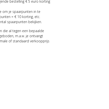
gende bestelling € 5 euro korting
ie om je spaarpunten in te
punten = € 10 korting, etc.
antal spaarpunten bekijken.
n die al tegen een bepaalde
geboden, m.a.w. je ontvangt
male of standaard verkoopprijs