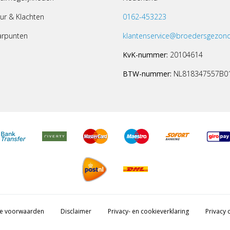
ur & Klachten
0162-453223
arpunten
klantenservice@broedersgezond
KvK-nummer:
20104614
BTW-nummer:
NL818347557B0
e voorwaarden
Disclaimer
Privacy- en cookieverklaring
Privacy c