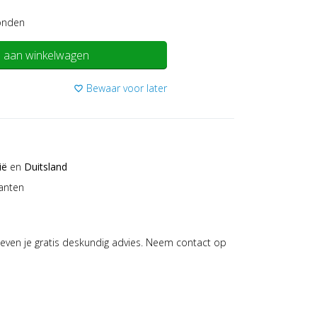
onden
 aan winkelwagen
Bewaar voor later
favorite_border
ië
en
Duitsland
anten
even je gratis deskundig advies. Neem contact op