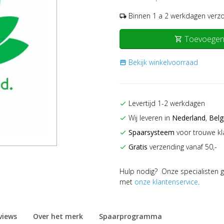
Binnen 1 a 2 werkdagen verz
local_shipping
Toevoegen
shopping_cart
Bekijk winkelvoorraad
storefront
Levertijd 1-2 werkdagen
check
Wij leveren in
Nederland
,
Belg
check
Spaarsysteem
voor trouwe kl
check
Gratis
verzending vanaf 50,-
check
Hulp nodig? Onze specialisten g
met
onze klantenservice
.
views
Over het merk
Spaarprogramma