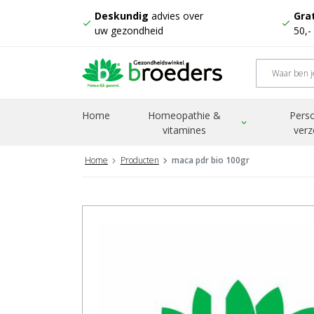
Deskundig
advies over
Grat
check
check
uw gezondheid
50,-
Home
Homeopathie &
Perso
expand_more
vitamines
verz
Home
Producten
maca pdr bio 100gr