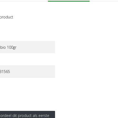
 product
bio 100gr
31565
ordeel dit product als eerste