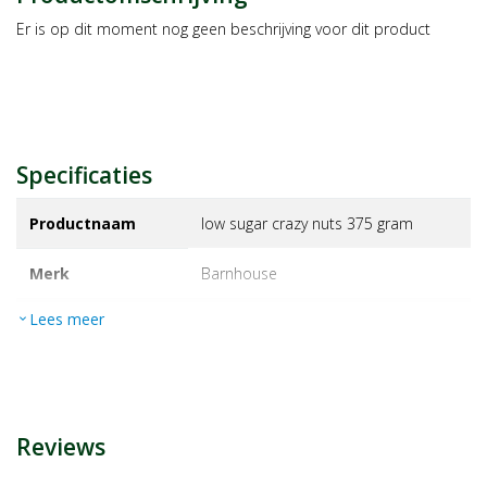
Er is op dit moment nog geen beschrijving voor dit product
Specificaties
Productnaam
low sugar crazy nuts 375 gram
Merk
barnhouse
Lees meer
expand_more
EAN
4021234101246
Artikelnummer
1351092
Reviews