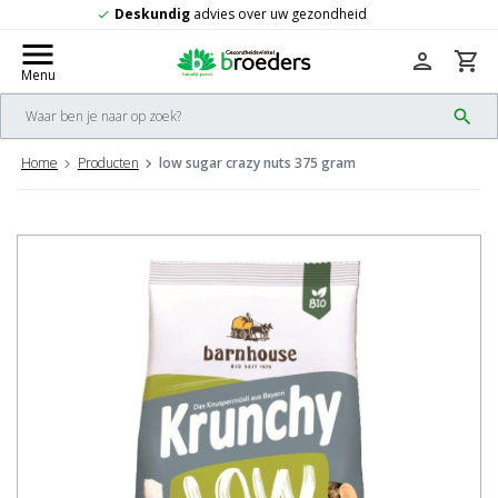
Gratis
verzending vanaf 50,-
check
menu
person
shopping_cart
Menu
search
Home
Producten
low sugar crazy nuts 375 gram