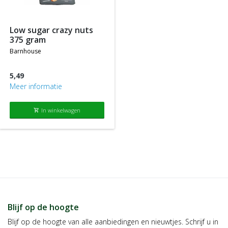
producten die tegen de normale of standaard verkoopprijs
worden aangeboden.
low sugar crazy nuts
375 gram
barnhouse
5,49
Meer informatie
In winkelwagen
shopping_cart
Blijf op de hoogte
Blijf op de hoogte van alle aanbiedingen en nieuwtjes. Schrijf u in