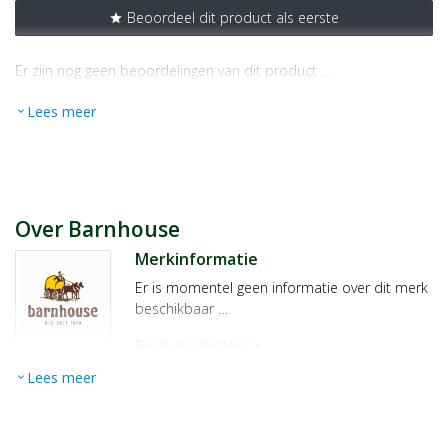
Beoordeel dit product als eerste
star
Er zijn nog geen beoordelingen van dit product …
Lees meer
expand_more
Over Barnhouse
Merkinformatie
Er is momentel geen informatie over dit merk
beschikbaar …
Bekijk producten
chevron_right
Lees meer
expand_more