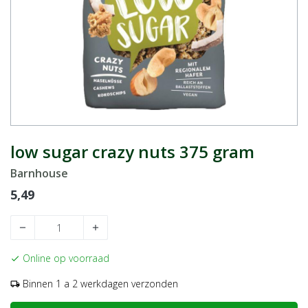
low sugar crazy nuts 375 gram
Barnhouse
5,49
remove
add
Online op voorraad
check
Binnen 1 a 2 werkdagen verzonden
local_shipping