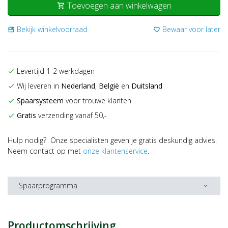
Toevoegen aan winkelwagen
shopping_cart
Bekijk winkelvoorraad
Bewaar voor later
storefront
favorite_border
Levertijd 1-2 werkdagen
check
Wij leveren in
Nederland
,
België
en
Duitsland
check
Spaarsysteem
voor trouwe klanten
check
Gratis
verzending vanaf 50,-
check
Hulp nodig? Onze specialisten geven je gratis deskundig advies.
Neem contact op met
onze klantenservice
.
Spaarprogramma
expand_more
Productomschrijving