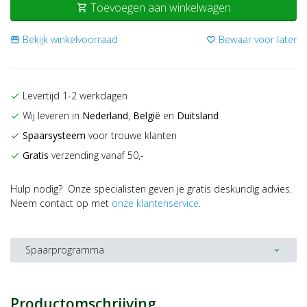
Toevoegen aan winkelwagen
shopping_cart
Bekijk winkelvoorraad
Bewaar voor later
storefront
favorite_border
Levertijd 1-2 werkdagen
check
Wij leveren in
Nederland
,
België
en
Duitsland
check
Spaarsysteem
voor trouwe klanten
check
Gratis
verzending vanaf 50,-
check
Hulp nodig? Onze specialisten geven je gratis deskundig advies.
Neem contact op met
onze klantenservice
.
Spaarprogramma
expand_more
Productomschrijving