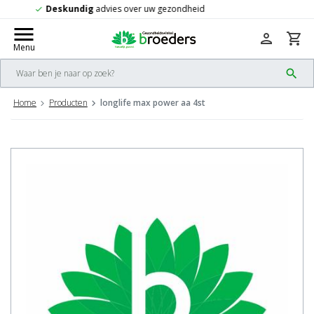
Gratis
verzending vanaf 50,-
check
menu
person
shopping_cart
Menu
search
Home
Producten
longlife max power aa 4st