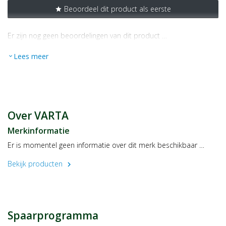
Beoordeel dit product als eerste
star
Er zijn nog geen beoordelingen van dit product …
Lees meer
expand_more
Over VARTA
Merkinformatie
Er is momentel geen informatie over dit merk beschikbaar …
Bekijk producten
chevron_right
Spaarprogramma