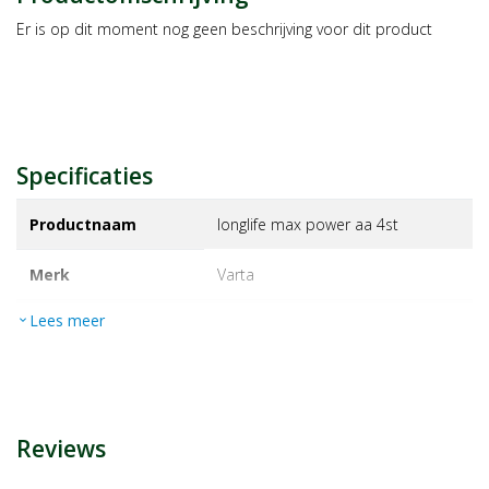
Er is op dit moment nog geen beschrijving voor dit product
Specificaties
Productnaam
longlife max power aa 4st
Merk
varta
Lees meer
expand_more
EAN
4008496105946
Artikelnummer
1464879
Reviews