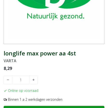
longlife max power aa 4st
VARTA
8,29
remove
add
Online op voorraad
check
Binnen 1 a 2 werkdagen verzonden
local_shipping