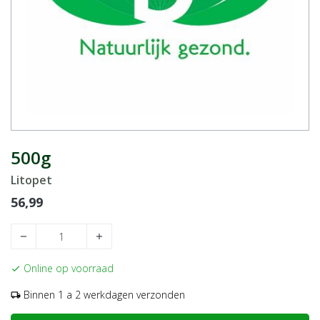
500g
Litopet
56,99
remove
add
Online op voorraad
check
Binnen 1 a 2 werkdagen verzonden
local_shipping