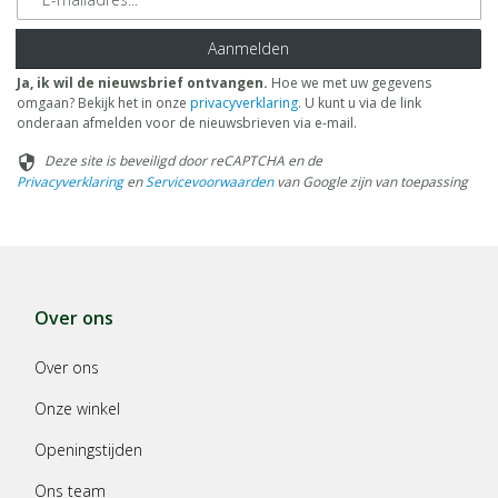
Aanmelden
Ja, ik wil de nieuwsbrief ontvangen.
Hoe we met uw gegevens
omgaan? Bekijk het in onze
privacyverklaring
. U kunt u via de link
onderaan afmelden voor de nieuwsbrieven via e-mail.
Deze site is beveiligd door reCAPTCHA en de
security
Privacyverklaring
en
Servicevoorwaarden
van Google zijn van toepassing
Over ons
Over ons
Onze winkel
Openingstijden
Ons team