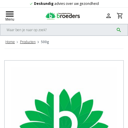
Deskundig
advies over uw gezondheid
check
menu
person
shopping_cart
Menu
search
Home
Producten
500g