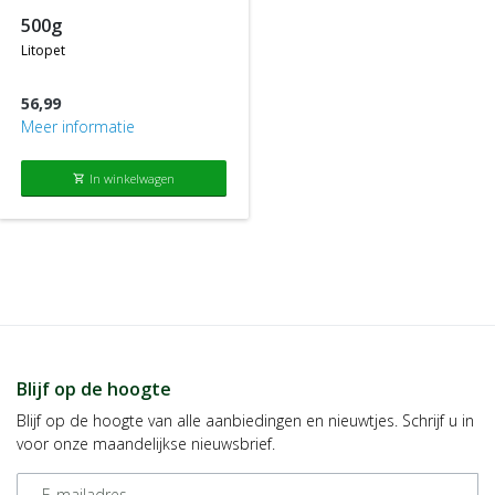
500g
litopet
56,99
Meer informatie
In winkelwagen
shopping_cart
Blijf op de hoogte
Blijf op de hoogte van alle aanbiedingen en nieuwtjes. Schrijf u in
voor onze maandelijkse nieuwsbrief.
E-mailadres