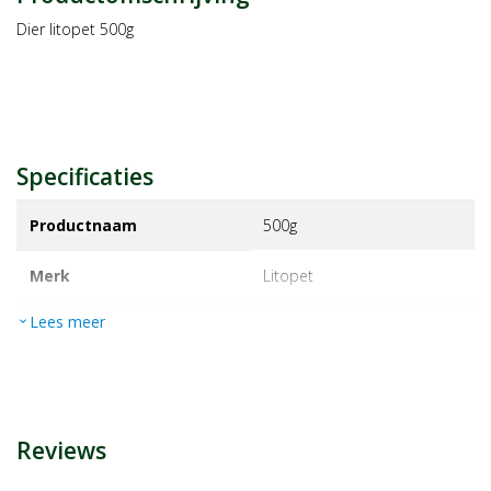
Dier litopet 500g
Specificaties
Productnaam
500g
Merk
litopet
Lees meer
expand_more
EAN
5705619011038
Artikelnummer
1196306
Reviews