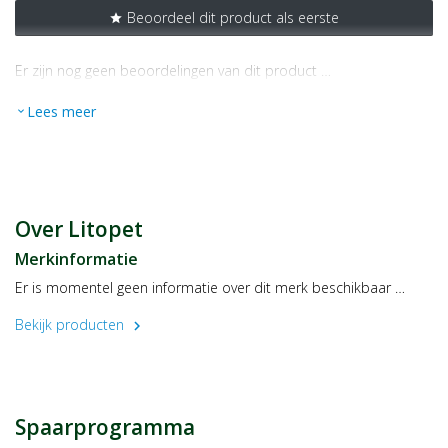
Beoordeel dit product als eerste
star
Er zijn nog geen beoordelingen van dit product …
Lees meer
expand_more
Over Litopet
Merkinformatie
Er is momentel geen informatie over dit merk beschikbaar …
Bekijk producten
chevron_right
Spaarprogramma