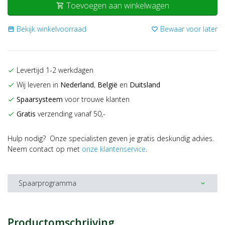
Toevoegen aan winkelwagen
shopping_cart
Bekijk winkelvoorraad
Bewaar voor later
storefront
favorite_border
Levertijd 1-2 werkdagen
check
Wij leveren in
Nederland
,
België
en
Duitsland
check
Spaarsysteem
voor trouwe klanten
check
Gratis
verzending vanaf 50,-
check
Hulp nodig? Onze specialisten geven je gratis deskundig advies.
Neem contact op met
onze klantenservice
.
Spaarprogramma
expand_more
Productomschrijving