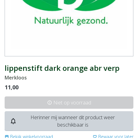
lippenstift dark orange abr verp
Merkloos
11,00
Niet op voorraad
info
Herinner mij wanneer dit product weer
notifications_none
beschikbaar is
Bekijk winkelvoorraad
Bewaar voor later
storefront
favorite_border