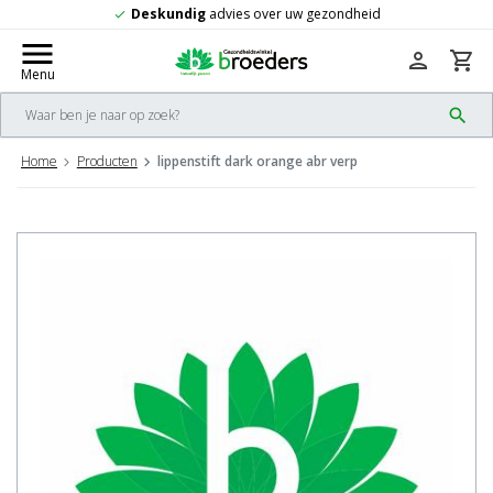
Deskundig
advies over uw gezondheid
check
menu
person
shopping_cart
Menu
search
Home
Producten
lippenstift dark orange abr verp