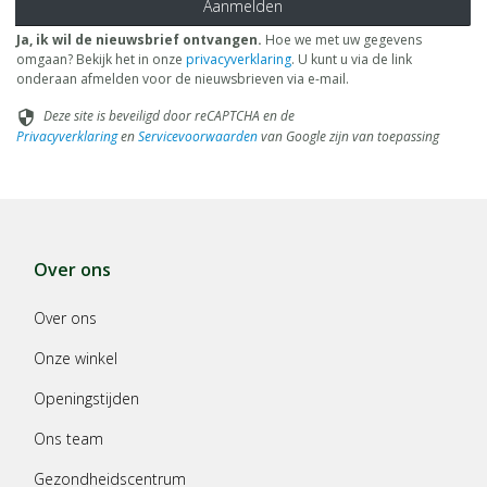
Aanmelden
Ja, ik wil de nieuwsbrief ontvangen.
Hoe we met uw gegevens
omgaan? Bekijk het in onze
privacyverklaring
. U kunt u via de link
onderaan afmelden voor de nieuwsbrieven via e-mail.
Deze site is beveiligd door reCAPTCHA en de
security
Privacyverklaring
en
Servicevoorwaarden
van Google zijn van toepassing
Over ons
Over ons
Onze winkel
Openingstijden
Ons team
Gezondheidscentrum