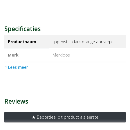
Specificaties
Productnaam
lippenstift dark orange abr verp
Merk
merkloos
Lees meer
expand_more
EAN
J000003381390
Artikelnummer
1399005
Reviews
Beoordeel dit product als eerste
star