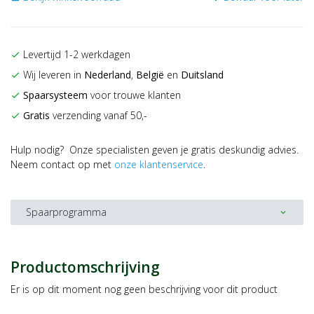
Levertijd 1-2 werkdagen
check
Wij leveren in
Nederland
,
België
en
Duitsland
check
Spaarsysteem
voor trouwe klanten
check
Gratis
verzending vanaf 50,-
check
Hulp nodig? Onze specialisten geven je gratis deskundig advies.
Neem contact op met
onze klantenservice
.
Spaarprogramma
expand_more
Productomschrijving
Er is op dit moment nog geen beschrijving voor dit product