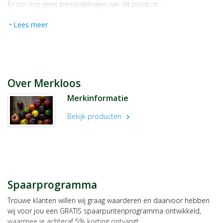
Er zijn nog geen beoordelingen van dit product …
Lees meer
expand_more
Over Merkloos
Merkinformatie
Bekijk producten
chevron_right
Spaarprogramma
Trouwe klanten willen wij graag waarderen en daarvoor hebben
wij voor jou een GRATIS spaarpuntenprogramma ontwikkeld,
waarmee je achteraf 5% korting ontvangt.