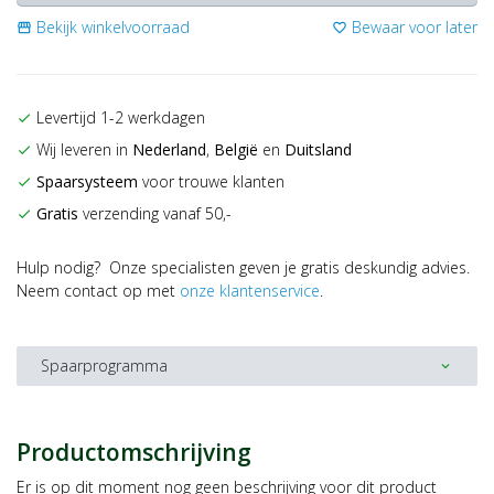
Bekijk winkelvoorraad
Bewaar voor later
storefront
favorite_border
Levertijd 1-2 werkdagen
check
Wij leveren in
Nederland
,
België
en
Duitsland
check
Spaarsysteem
voor trouwe klanten
check
Gratis
verzending vanaf 50,-
check
Hulp nodig? Onze specialisten geven je gratis deskundig advies.
Neem contact op met
onze klantenservice
.
Spaarprogramma
expand_more
Productomschrijving
Er is op dit moment nog geen beschrijving voor dit product