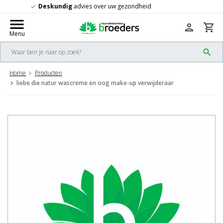
Gratis
verzending vanaf 50,-
check
menu
person
shopping_cart
Menu
search
Home
Producten
liebe die natur wascreme en oog make-up verwijderaar