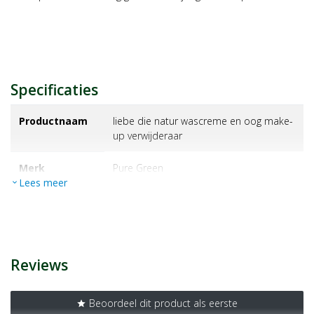
Specificaties
Productnaam
liebe die natur wascreme en oog make-
up verwijderaar
Merk
pure green
Lees meer
expand_more
EAN
9009077000167
Artikelnummer
1449210
Reviews
Beoordeel dit product als eerste
star