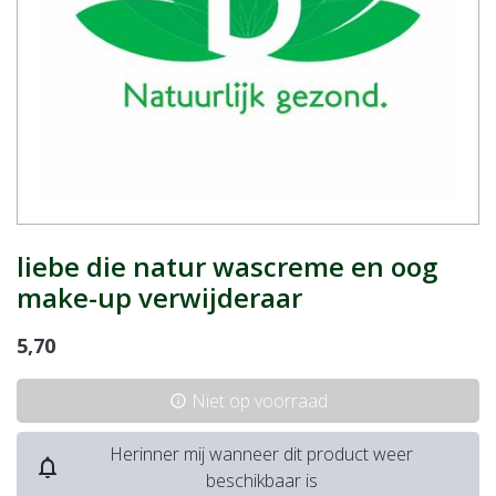
liebe die natur wascreme en oog
make-up verwijderaar
5,70
Niet op voorraad
info
Herinner mij wanneer dit product weer
notifications_none
beschikbaar is