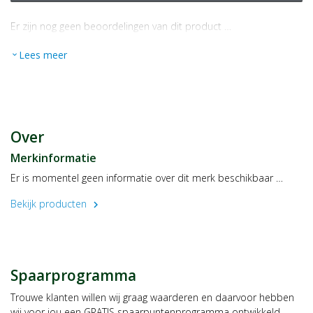
Er zijn nog geen beoordelingen van dit product …
Lees meer
expand_more
Over
Merkinformatie
Er is momentel geen informatie over dit merk beschikbaar …
Bekijk producten
chevron_right
Spaarprogramma
Trouwe klanten willen wij graag waarderen en daarvoor hebben
wij voor jou een GRATIS spaarpuntenprogramma ontwikkeld,