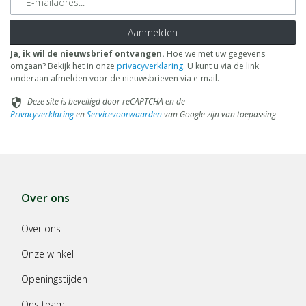
Aanmelden
Ja, ik wil de nieuwsbrief ontvangen.
Hoe we met uw gegevens
omgaan? Bekijk het in onze
privacyverklaring
. U kunt u via de link
onderaan afmelden voor de nieuwsbrieven via e-mail.
Deze site is beveiligd door reCAPTCHA en de
security
Privacyverklaring
en
Servicevoorwaarden
van Google zijn van toepassing
Over ons
Over ons
Onze winkel
Openingstijden
Ons team