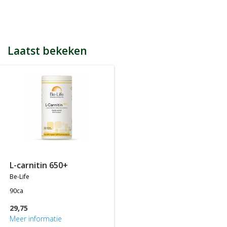
bijvoorbeeld een product kost € 15,25 en daarmee ontvang je
automatisch 15 spaarpunten.
Indien je 100 spaarpunten heeft, kun je bij jouw volgende
bestelling € 5 euro korting genieten.
Tijdens het afrekenen zie je dan onderaan een optie om je
Laatst bekeken
spaarpunten in te wisselen, 100 spaarpunten = € 5 korting, 200
spaarpunten = € 10 korting, etc.
In jouw accountgegevens kun je altijd jou actuele aantal
spaarpunten bekijken.
LET OP: Je ontvangt geen spaarpunten op producten die al tegen
een bepaalde actieprijs of met een bepaalde korting worden
aangeboden, m.a.w. je ontvangt alleen spaarpunten op
producten die tegen de normale of standaard verkoopprijs
worden aangeboden.
l-carnitin 650+
be-life
90ca
29,75
Meer informatie