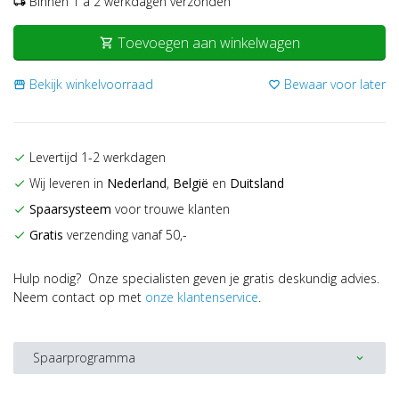
Binnen 1 a 2 werkdagen verzonden
local_shipping
Toevoegen aan winkelwagen
shopping_cart
Bekijk winkelvoorraad
Bewaar voor later
storefront
favorite_border
Levertijd 1-2 werkdagen
check
Wij leveren in
Nederland
,
België
en
Duitsland
check
Spaarsysteem
voor trouwe klanten
check
Gratis
verzending vanaf 50,-
check
Hulp nodig? Onze specialisten geven je gratis deskundig advies.
Neem contact op met
onze klantenservice
.
Spaarprogramma
expand_more