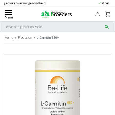
Gratis
verzending vanaf 50,-
check
menu
person
shopping_cart
Menu
search
Home
Producten
L-Carnitin 650+