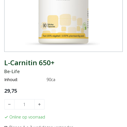
L-Carnitin 650+
Be-Life
Inhoud:
90ca
29,75
remove
add
Online op voorraad
check