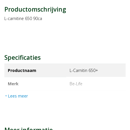
Productomschrijving
L-carnitine 650 90ca
Specificaties
Productnaam
L-Carnitin 650+
Merk
be-life
Lees meer
expand_more
EAN
5413134801941
Artikelnummer
1229667
Maat/inhoud:
90ca