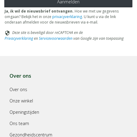
Aanmelden
Ja, ik wil de nieuwsbrief ontvangen.
Hoe we met uw gegevens
omgaan? Bekijk het in onze
privacyverklaring
. U kunt u via de link
onderaan afmelden voor de nieuwsbrieven via e-mail.
Deze site is beveiligd door reCAPTCHA en de
security
Privacyverklaring
en
Servicevoorwaarden
van Google zijn van toepassing
Over ons
Over ons
Onze winkel
Openingstijden
Ons team
Gezondheidscentrum