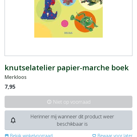
knutselatelier papier-marche boek
Merkloos
7,95
Niet op voorraad
info
Herinner mij wanneer dit product weer
notifications_none
beschikbaar is
Bekijk winkelvoorraad
Bewaar voor later
storefront
favorite_border