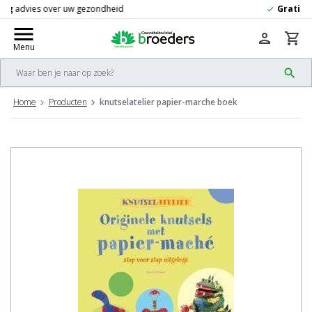
Gratis
verzending vanaf 50,-
check
menu
person
shopping_cart
Menu
search
Home
Producten
knutselatelier papier-marche boek