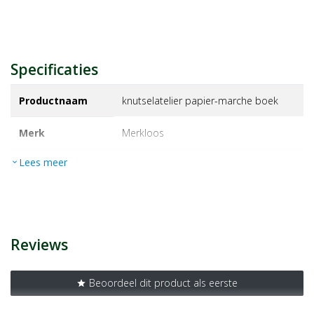
Specificaties
Productnaam
knutselatelier papier-marche boek
Merk
merkloos
Lees meer
expand_more
EAN
9789044710106
Artikelnummer
1398602
Reviews
Beoordeel dit product als eerste
star