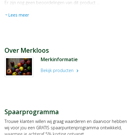
Er zijn nog geen beoordelingen van dit product …
Lees meer
expand_more
Over Merkloos
Merkinformatie
Bekijk producten
chevron_right
Spaarprogramma
Trouwe klanten willen wij graag waarderen en daarvoor hebben
wij voor jou een GRATIS spaarpuntenprogramma ontwikkeld,
waarmee je achteraf 5% korting ontvangt.