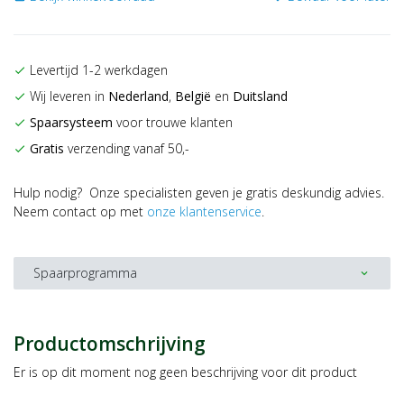
Levertijd 1-2 werkdagen
check
Wij leveren in
Nederland
,
België
en
Duitsland
check
Spaarsysteem
voor trouwe klanten
check
Gratis
verzending vanaf 50,-
check
Hulp nodig? Onze specialisten geven je gratis deskundig advies.
Neem contact op met
onze klantenservice
.
Spaarprogramma
expand_more
Productomschrijving
Er is op dit moment nog geen beschrijving voor dit product