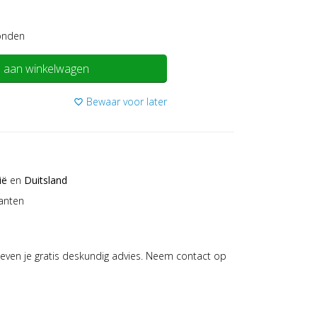
onden
 aan winkelwagen
Bewaar voor later
favorite_border
ië
en
Duitsland
anten
even je gratis deskundig advies. Neem contact op