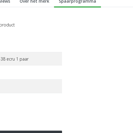
views
Over het merk
Spaarprogramma
 product
38 ecru 1 paar