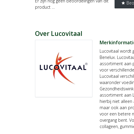
Er zijn nog geen beoordelingen van dit
Beo
star
product …
Over Lucovitaal
Merkinformati
Lucovitaal wordt
Benelux. Lucovita
assortiment aan 
voor verschillend
Lucovitaal versch
waaronder voedin
Gezondheidswinke
assortiment aan 
hierbij niet allee
maar ook aan pro
voor een betere n
overgang bent. Vo
collageen, gumm