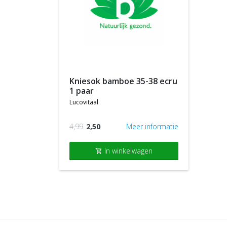
kniesok bamboe 35-38 ecru
1 paar
lucovitaal
4,99
2,50
Meer informatie
In winkelwagen
shopping_cart