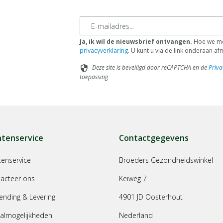
E-mailadres
Ja, ik wil de nieuwsbrief ontvangen.
Hoe we met
privacyverklaring
. U kunt u via de link onderaan a
Deze site is beveiligd door reCAPTCHA en de
Priva
security
toepassing
ntenservice
Contactgegevens
tenservice
Broeders Gezondheidswinkel
acteer ons
Keiweg 7
ending & Levering
4901 JD Oosterhout
almogelijkheden
Nederland