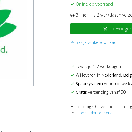
Online op voorraad
check
Binnen 1 a 2 werkdagen verz
local_shipping
Toevoegen
shopping_cart
Bekijk winkelvoorraad
storefront
Levertijd 1-2 werkdagen
check
Wij leveren in
Nederland
,
Belg
check
Spaarsysteem
voor trouwe kl
check
Gratis
verzending vanaf 50,-
check
Hulp nodig? Onze specialisten g
met
onze klantenservice
.