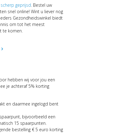
d
scherp geprijsd
. Bestel uw
en snel online! Wint u liever nog
roeders Gezondheidswinkel biedt
ennis om tot het meest
t te komen.
hevron_right
voor hebben wij voor jou een
 je achteraf 5% korting
aakt en daarmee ingelogd bent
 spaarpunt, bijvoorbeeld een
matisch 15 spaarpunten.
gende bestelling € 5 euro korting