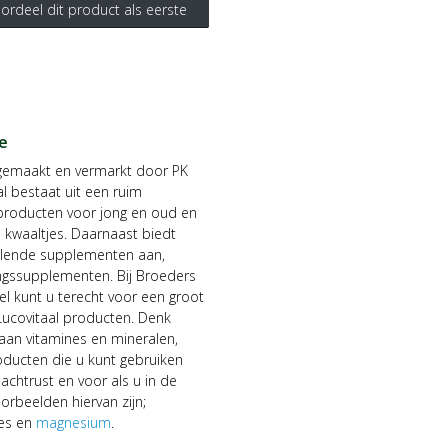
ordeel dit product als eerste
e
 gemaakt en vermarkt door PK
al bestaat uit een ruim
producten voor jong en oud en
e kwaaltjes. Daarnaast biedt
illende supplementen aan,
gssupplementen. Bij Broeders
l kunt u terecht voor een groot
Lucovitaal producten. Denk
n aan vitamines en mineralen,
ducten die u kunt gebruiken
achtrust en voor als u in de
orbeelden hiervan zijn;
ies en
magnesium
.