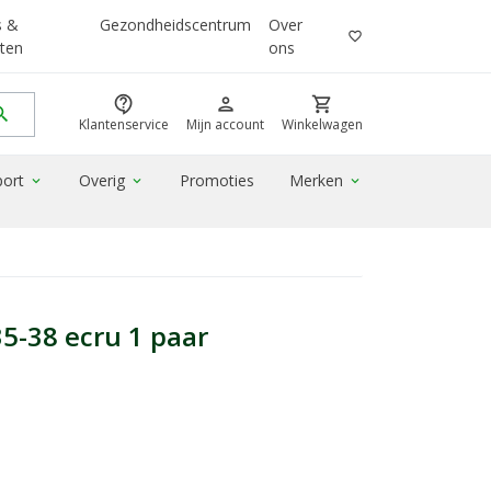
s &
Gezondheidscentrum
Over
favorite_border
ten
ons
contact_support
person
shopping_cart
rch
Klantenservice
Mijn account
Winkelwagen
port
Overig
Promoties
Merken
expand_more
expand_more
expand_more
5-38 ecru 1 paar