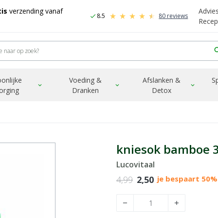
is
verzending vanaf
Advie
8.5
80 reviews
check
Recep
sea
onlijke
Voeding &
Afslanken &
S
expand_more
expand_more
expand_more
orging
Dranken
Detox
kniesok bamboe 3
Lucovitaal
4,99
2,50
je bespaart 50%
remove
add