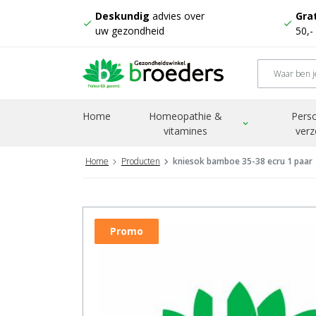
Deskundig
advies over
Grat
check
check
uw gezondheid
50,-
Home
Homeopathie &
Perso
expand_more
vitamines
verz
Home
Producten
kniesok bamboe 35-38 ecru 1 paar
Promo