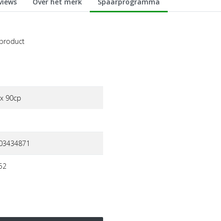
views
Over het merk
Spaarprogramma
 product
xx 90cp
03434871
52