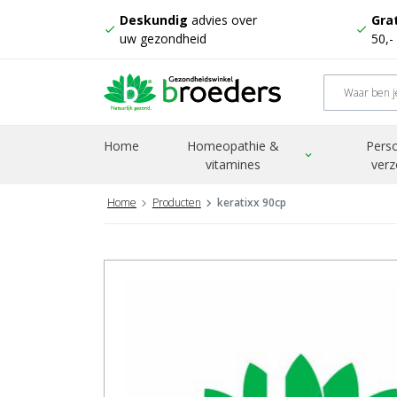
Deskundig
advies over
Grat
check
check
uw gezondheid
50,-
Home
Homeopathie &
Perso
expand_more
vitamines
verz
Home
Producten
keratixx 90cp