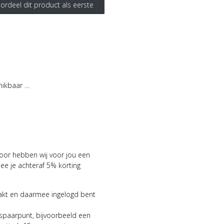
ordeel dit product als eerste
hikbaar …
voor hebben wij voor jou een
 je achteraf 5% korting
aakt en daarmee ingelogd bent
 spaarpunt, bijvoorbeeld een