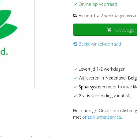
Online op voorraad
check
Binnen 1 a 2 werkdagen verz
local_shipping
Toevoegen
shopping_cart
Bekijk winkelvoorraad
storefront
Levertijd 1-2 werkdagen
check
Wij leveren in
Nederland
,
Belg
check
Spaarsysteem
voor trouwe kl
check
Gratis
verzending vanaf 50,-
check
Hulp nodig? Onze specialisten g
met
onze klantenservice
.