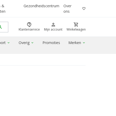
s &
Gezondheidscentrum
Over
favorite_border
ten
ons
contact_support
person
shopping_cart
rch
Klantenservice
Mijn account
Winkelwagen
port
Overig
Promoties
Merken
expand_more
expand_more
expand_more