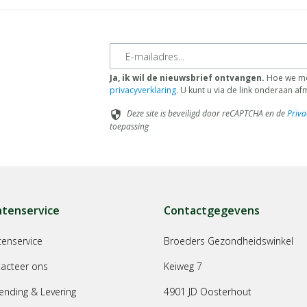
E-mailadres
Ja, ik wil de nieuwsbrief ontvangen.
Hoe we met
privacyverklaring
. U kunt u via de link onderaan a
Deze site is beveiligd door reCAPTCHA en de
Priva
security
toepassing
ntenservice
Contactgegevens
tenservice
Broeders Gezondheidswinkel
acteer ons
Keiweg 7
ending & Levering
4901 JD Oosterhout