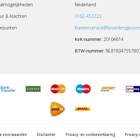
almogelijkheden
Nederland
ur & Klachten
0162-453223
arpunten
klantenservice@broedersgezond
KvK-nummer:
20104614
BTW-nummer:
NL818347557B0
e voorwaarden
Disclaimer
Privacy- en cookieverklaring
Privacy c