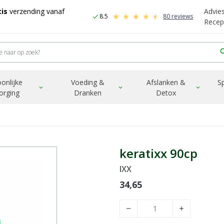
is
verzending vanaf
Advie
8.5
80 reviews
check
Recep
sea
onlijke
Voeding &
Afslanken &
S
expand_more
expand_more
expand_more
orging
Dranken
Detox
keratixx 90cp
IXX
34,65
remove
add