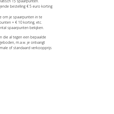
matisch 15 spaarpunten.
gende bestelling € 5 euro korting
ie om je spaarpunten in te
punten = € 10 korting, etc.
antal spaarpunten bekijken.
n die al tegen een bepaalde
geboden, m.a.w. je ontvangt
male of standaard verkoopprijs