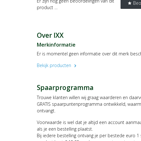
Er zijn nog geen beoordelingen van dit
Beo
star
product …
Over IXX
Merkinformatie
Er is momentel geen informatie over dit merk besc
Bekijk producten
chevron_right
Spaarprogramma
Trouwe klanten willen wij graag waarderen en daar
GRATIS spaarpuntenprogramma ontwikkeld, waarmee
ontvangt.
Voorwaarde is wel dat je altijd een account aanm
als je een bestelling plaatst.
Bij iedere bestelling ontvang je per bestede euro 1