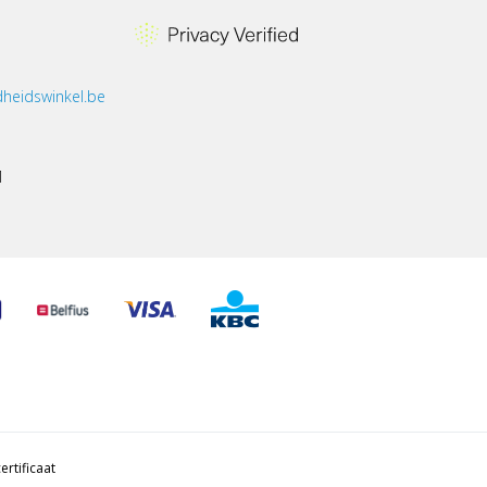
heidswinkel.be
1
ertificaat