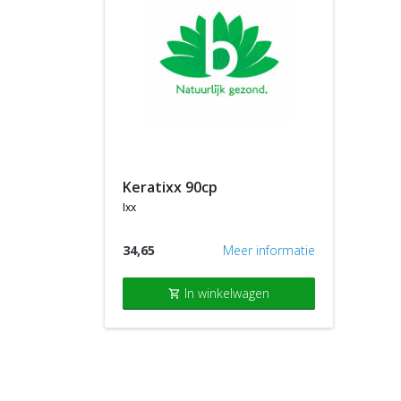
keratixx 90cp
ixx
34,65
Meer informatie
In winkelwagen
shopping_cart