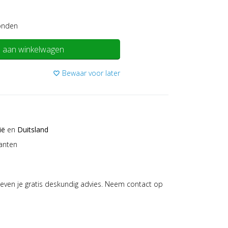
onden
 aan winkelwagen
Bewaar voor later
favorite_border
ië
en
Duitsland
anten
even je gratis deskundig advies. Neem contact op