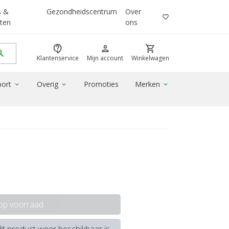
s &
Gezondheidscentrum
Over
favorite_border
ten
ons
contact_support
person
shopping_cart
rch
Klantenservice
Mijn account
Winkelwagen
port
Overig
Promoties
Merken
expand_more
expand_more
expand_more
 op voorraad