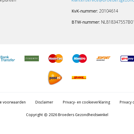
KvK-nummer:
20104614
BTW-nummer:
NL818347557B0
e voorwaarden
Disclaimer
Privacy- en cookieverklaring
Privacy c
Copyright
2026 Broeders Gezondheidswinkel
copyright