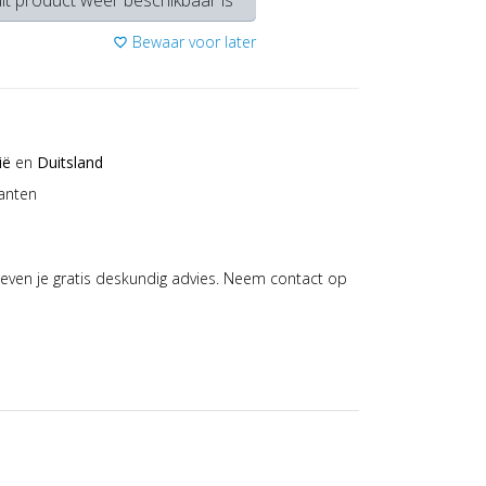
it product weer beschikbaar is
Bewaar voor later
favorite_border
ië
en
Duitsland
anten
even je gratis deskundig advies. Neem contact op