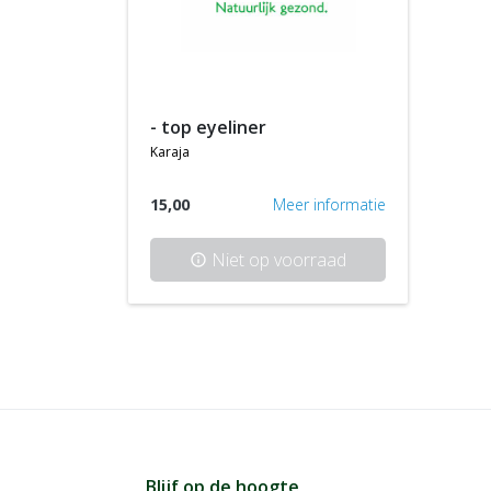
- top eyeliner
karaja
15,00
Meer informatie
Niet op voorraad
info
Blijf op de hoogte