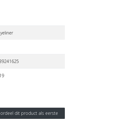
yeliner
39241625
19
ordeel dit product als eerste