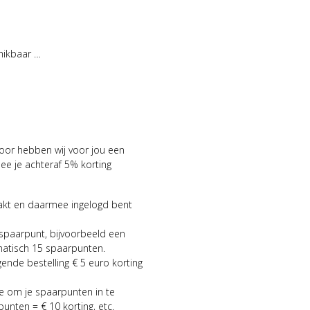
hikbaar …
voor hebben wij voor jou een
 je achteraf 5% korting
aakt en daarmee ingelogd bent
 spaarpunt, bijvoorbeeld een
matisch 15 spaarpunten.
gende bestelling € 5 euro korting
ie om je spaarpunten in te
punten = € 10 korting, etc.