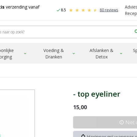
is
verzending vanaf
Advie
8.5
80 reviews
check
Recep
sea
onlijke
Voeding &
Afslanken &
S
expand_more
expand_more
expand_more
orging
Dranken
Detox
- top eyeliner
15,00
Niet
info