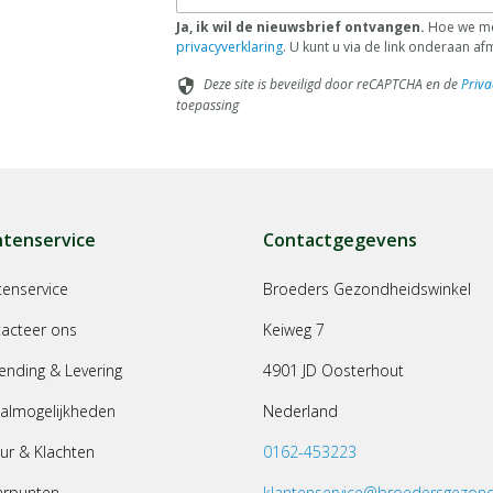
Ja, ik wil de nieuwsbrief ontvangen.
Hoe we met
privacyverklaring
. U kunt u via de link onderaan a
Deze site is beveiligd door reCAPTCHA en de
Priva
security
toepassing
ntenservice
Contactgegevens
tenservice
Broeders Gezondheidswinkel
acteer ons
Keiweg 7
ending & Levering
4901 JD Oosterhout
almogelijkheden
Nederland
ur & Klachten
0162-453223
arpunten
klantenservice@broedersgezond