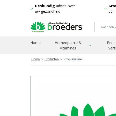
Deskundig
advies over
Grat
check
check
uw gezondheid
50,-
Home
Homeopathie &
Perso
expand_more
vitamines
verz
Home
Producten
- top eyeliner