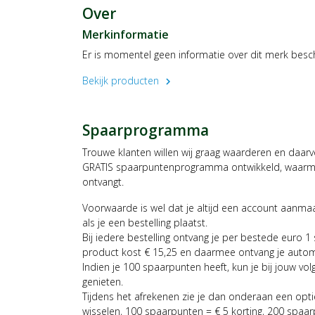
Over
Merkinformatie
Er is momentel geen informatie over dit merk besc
Bekijk producten
chevron_right
Spaarprogramma
Trouwe klanten willen wij graag waarderen en daar
GRATIS spaarpuntenprogramma ontwikkeld, waarmee
ontvangt.
Voorwaarde is wel dat je altijd een account aanm
als je een bestelling plaatst.
Bij iedere bestelling ontvang je per bestede euro 1
product kost € 15,25 en daarmee ontvang je auto
Indien je 100 spaarpunten heeft, kun je bij jouw vol
genieten.
Tijdens het afrekenen zie je dan onderaan een opt
wisselen, 100 spaarpunten = € 5 korting, 200 spaar