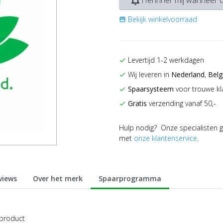
notifications_none
Herinner mij wanneer d
Bekijk winkelvoorraad
storefront
Levertijd 1-2 werkdagen
check
Wij leveren in
Nederland
,
Belg
check
Spaarsysteem
voor trouwe kl
check
Gratis
verzending vanaf 50,-
check
Hulp nodig? Onze specialisten g
met
onze klantenservice
.
views
Over het merk
Spaarprogramma
 product