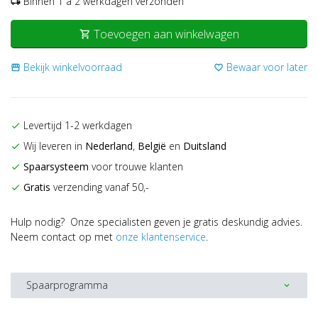
Binnen 1 a 2 werkdagen verzonden
local_shipping
Toevoegen aan winkelwagen
shopping_cart
Bekijk winkelvoorraad
Bewaar voor later
storefront
favorite_border
Levertijd 1-2 werkdagen
check
Wij leveren in
Nederland
,
België
en
Duitsland
check
Spaarsysteem
voor trouwe klanten
check
Gratis
verzending vanaf 50,-
check
Hulp nodig? Onze specialisten geven je gratis deskundig advies.
Neem contact op met
onze klantenservice
.
Spaarprogramma
expand_more