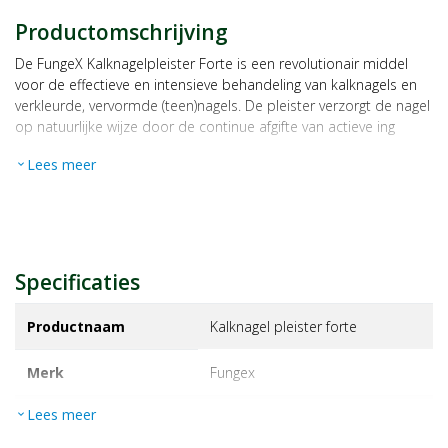
Productomschrijving
De FungeX Kalknagelpleister Forte is een revolutionair middel
voor de effectieve en intensieve behandeling van kalknagels en
verkleurde, vervormde (teen)nagels. De pleister verzorgt de nagel
op natuurlijke wijze door de continue afgifte van actieve ing
Lees meer
expand_more
Specificaties
Productnaam
Kalknagel pleister forte
Merk
fungex
Lees meer
expand_more
EAN
8719325297829