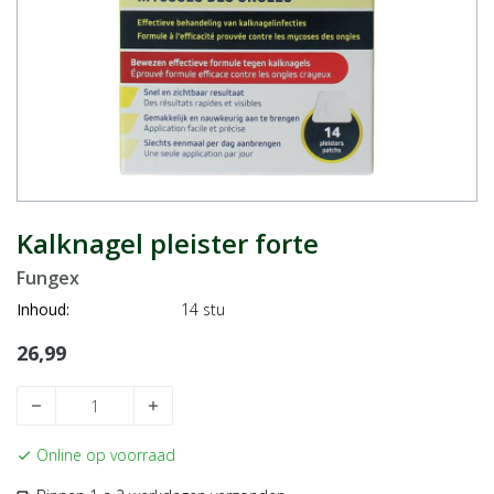
Kalknagel pleister forte
Fungex
Inhoud:
14 stu
26,99
remove
add
Online op voorraad
check