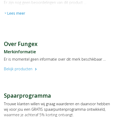
zien binnen slechts 4 weken.
Er zijn nog geen beoordelingen van dit product …
Lees meer
expand_more
• Effectieve behandeling van kalknagelinfecties
• Snel en zichtbaar resultaat
Over Fungex
• Eenvoudig en nauwkeurig aan te brengen
Merkinformatie
Er is momentel geen informatie over dit merk beschikbaar …
• Slechts eenmaal per dag aanbrengen
Bekijk producten
chevron_right
• Behandelt de nagel tot 8 uur lang
Gebruik
De FungeX Kalknagelpleister is een revolutionair medisch
hulpmiddel voor de effectieve en intensieve behandeling van
Spaarprogramma
kalknagels en verkleurde, vervormde (teen)nagels.
Trouwe klanten willen wij graag waarderen en daarvoor hebben
Aanwijzigingen voor gebruik
wij voor jou een GRATIS spaarpuntenprogramma ontwikkeld,
Reinig eerst de nagel en verwijder nagellak, stof of olie voordat u
waarmee je achteraf 5% korting ontvangt.