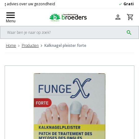
Gratis
verzending vanaf 50,-
check
menu
person
shopping_cart
Menu
search
Home
Producten
Kalknagel pleister forte