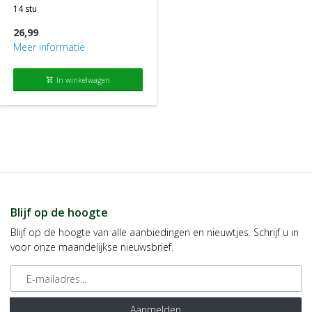
The OTC Lab Healthcare BV
14 stu
26,99
Meer informatie
In winkelwagen
shopping_cart
Blijf op de hoogte
Blijf op de hoogte van alle aanbiedingen en nieuwtjes. Schrijf u in
voor onze maandelijkse nieuwsbrief.
E-mailadres
Aanmelden