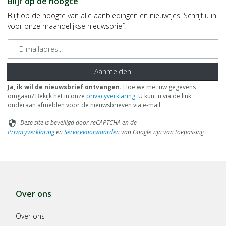
Blijf op de hoogte
Blijf op de hoogte van alle aanbiedingen en nieuwtjes. Schrijf u in
voor onze maandelijkse nieuwsbrief.
E-mailadres
Aanmelden
Ja, ik wil de nieuwsbrief ontvangen.
Hoe we met uw gegevens
omgaan? Bekijk het in onze
privacyverklaring
. U kunt u via de link
onderaan afmelden voor de nieuwsbrieven via e-mail.
Deze site is beveiligd door reCAPTCHA en de
security
Privacyverklaring
en
Servicevoorwaarden
van Google zijn van toepassing
Over ons
Over ons