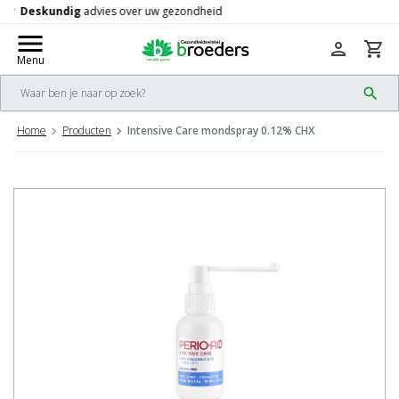
Gratis
verzending vanaf 50,-
check
menu
person
shopping_cart
Menu
search
Home
Producten
Intensive Care mondspray 0.12% CHX