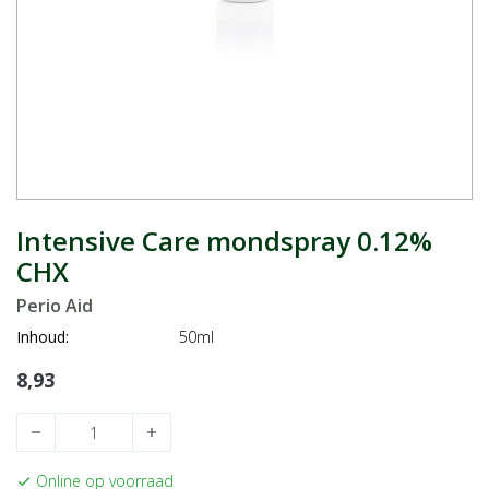
Intensive Care mondspray 0.12%
CHX
Perio Aid
Inhoud:
50ml
8,93
remove
add
Online op voorraad
check