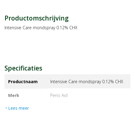
Productomschrijving
Intensive Care mondspray 0.12% CHX
Specificaties
Productnaam
Intensive Care mondspray 0.12% CHX
Merk
perio aid
Lees meer
expand_more
EAN
8427426042025
Artikelnummer
1184529