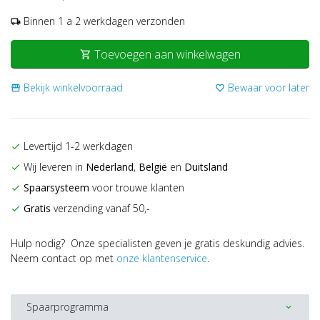
Binnen 1 a 2 werkdagen verzonden
local_shipping
Toevoegen aan winkelwagen
shopping_cart
Bekijk winkelvoorraad
Bewaar voor later
storefront
favorite_border
Levertijd 1-2 werkdagen
check
Wij leveren in
Nederland
,
België
en
Duitsland
check
Spaarsysteem
voor trouwe klanten
check
Gratis
verzending vanaf 50,-
check
Hulp nodig? Onze specialisten geven je gratis deskundig advies.
Neem contact op met
onze klantenservice
.
Spaarprogramma
expand_more