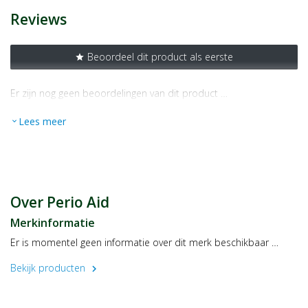
Maat/inhoud:
50ml
Reviews
Beoordeel dit product als eerste
star
Er zijn nog geen beoordelingen van dit product …
Lees meer
expand_more
Over Perio Aid
Merkinformatie
Er is momentel geen informatie over dit merk beschikbaar …
Bekijk producten
chevron_right