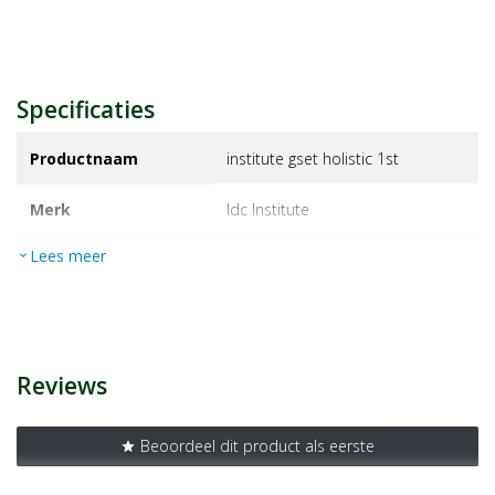
Specificaties
Productnaam
institute gset holistic 1st
Merk
idc institute
Lees meer
expand_more
EAN
8436616350185
Artikelnummer
1443615
Reviews
Beoordeel dit product als eerste
star