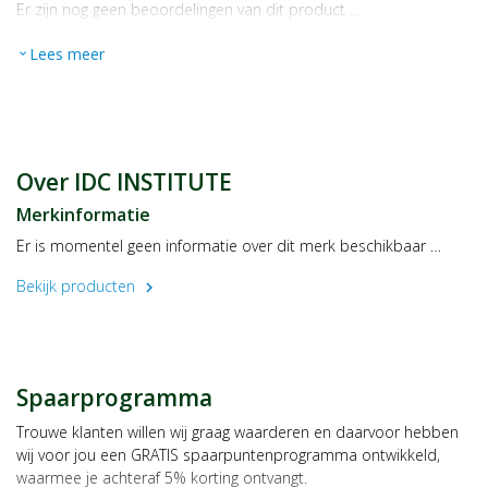
Er zijn nog geen beoordelingen van dit product …
Lees meer
expand_more
Over IDC INSTITUTE
Merkinformatie
Er is momentel geen informatie over dit merk beschikbaar …
Bekijk producten
chevron_right
Spaarprogramma
Trouwe klanten willen wij graag waarderen en daarvoor hebben
wij voor jou een GRATIS spaarpuntenprogramma ontwikkeld,
waarmee je achteraf 5% korting ontvangt.