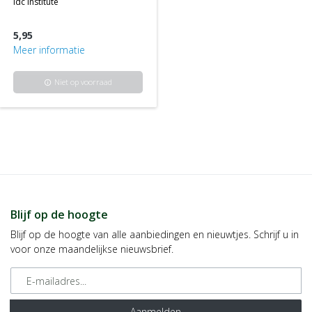
idc institute
5,95
Meer informatie
Niet op voorraad
info
Blijf op de hoogte
Blijf op de hoogte van alle aanbiedingen en nieuwtjes. Schrijf u in
voor onze maandelijkse nieuwsbrief.
E-mailadres
Aanmelden