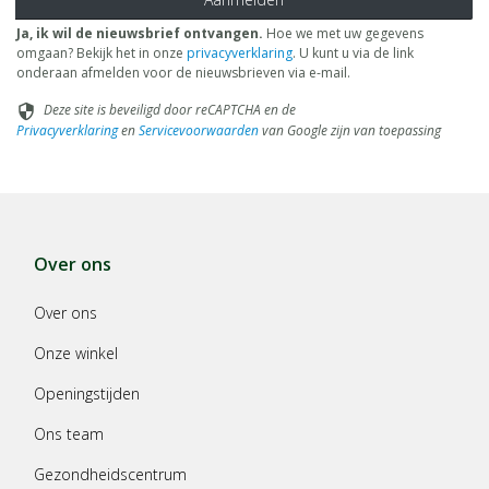
Ja, ik wil de nieuwsbrief ontvangen.
Hoe we met uw gegevens
omgaan? Bekijk het in onze
privacyverklaring
. U kunt u via de link
onderaan afmelden voor de nieuwsbrieven via e-mail.
Deze site is beveiligd door reCAPTCHA en de
security
Privacyverklaring
en
Servicevoorwaarden
van Google zijn van toepassing
Over ons
Over ons
Onze winkel
Openingstijden
Ons team
Gezondheidscentrum