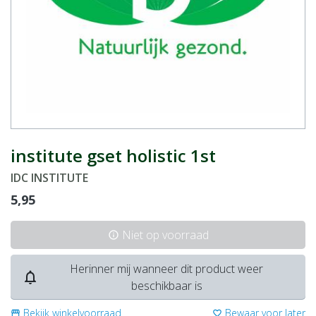
institute gset holistic 1st
IDC INSTITUTE
5,95
Niet op voorraad
info
Herinner mij wanneer dit product weer
notifications_none
beschikbaar is
Bekijk winkelvoorraad
Bewaar voor later
storefront
favorite_border