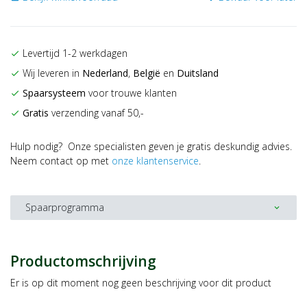
Levertijd 1-2 werkdagen
check
Wij leveren in
Nederland
,
België
en
Duitsland
check
Spaarsysteem
voor trouwe klanten
check
Gratis
verzending vanaf 50,-
check
Hulp nodig? Onze specialisten geven je gratis deskundig advies.
Neem contact op met
onze klantenservice
.
Spaarprogramma
expand_more
Productomschrijving
Er is op dit moment nog geen beschrijving voor dit product