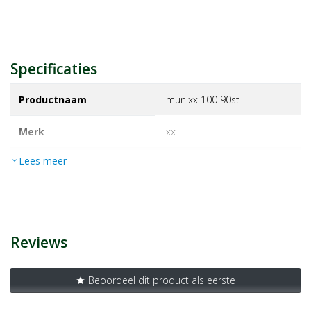
Specificaties
Productnaam
imunixx 100 90st
Merk
ixx
Lees meer
expand_more
EAN
5430003434048
Artikelnummer
1472042
Reviews
Beoordeel dit product als eerste
star