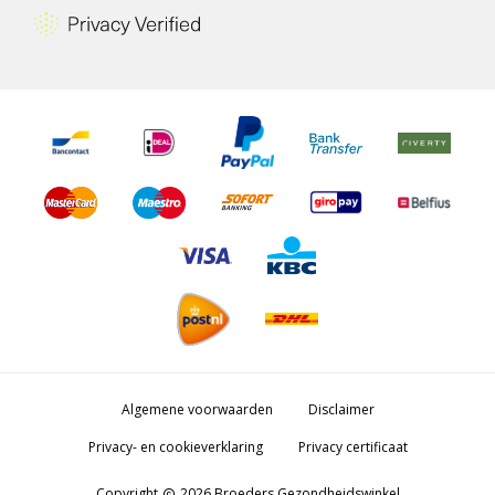
Algemene voorwaarden
Disclaimer
Privacy- en cookieverklaring
Privacy certificaat
Copyright
2026 Broeders Gezondheidswinkel
copyright