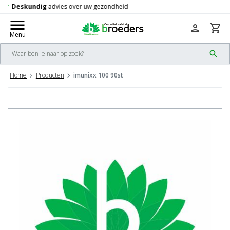
Gratis
verzending vanaf 50,-
check
menu
person
shopping_cart
Menu
search
Home
Producten
imunixx 100 90st