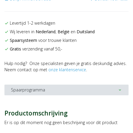
Levertijd 1-2 werkdagen
check
Wij leveren in
Nederland
,
België
en
Duitsland
check
Spaarsysteem
voor trouwe klanten
check
Gratis
verzending vanaf 50,-
check
Hulp nodig? Onze specialisten geven je gratis deskundig advies.
Neem contact op met
onze klantenservice
.
Spaarprogramma
expand_more
Productomschrijving
Er is op dit moment nog geen beschrijving voor dit product