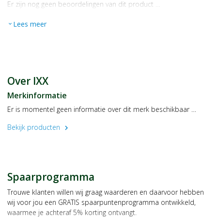
Er zijn nog geen beoordelingen van dit product …
Lees meer
expand_more
Over IXX
Merkinformatie
Er is momentel geen informatie over dit merk beschikbaar …
Bekijk producten
chevron_right
Spaarprogramma
Trouwe klanten willen wij graag waarderen en daarvoor hebben
wij voor jou een GRATIS spaarpuntenprogramma ontwikkeld,
waarmee je achteraf 5% korting ontvangt.