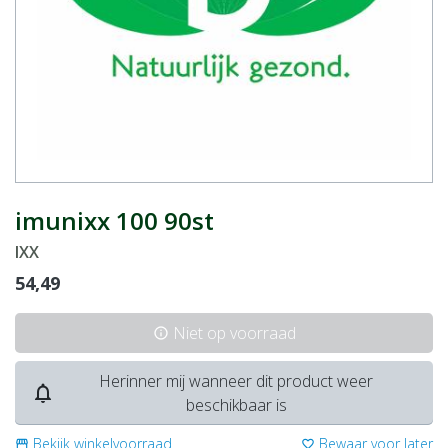
imunixx 100 90st
IXX
54,49
Niet op voorraad
info
Herinner mij wanneer dit product weer
notifications_none
beschikbaar is
Bekijk winkelvoorraad
Bewaar voor later
storefront
favorite_border