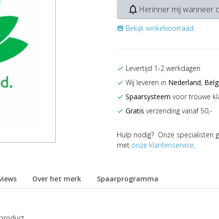
notifications_none
Herinner mij wanneer d
Bekijk winkelvoorraad
storefront
Levertijd 1-2 werkdagen
check
Wij leveren in
Nederland
,
Belg
check
Spaarsysteem
voor trouwe kl
check
Gratis
verzending vanaf 50,-
check
Hulp nodig? Onze specialisten g
met
onze klantenservice
.
views
Over het merk
Spaarprogramma
 product