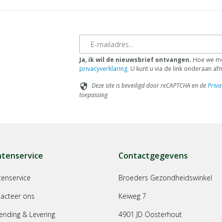
E-mailadres
Ja, ik wil de nieuwsbrief ontvangen.
Hoe we met
privacyverklaring
. U kunt u via de link onderaan a
Deze site is beveiligd door reCAPTCHA en de
Priva
security
toepassing
ntenservice
Contactgegevens
tenservice
Broeders Gezondheidswinkel
acteer ons
Keiweg 7
ending & Levering
4901 JD Oosterhout