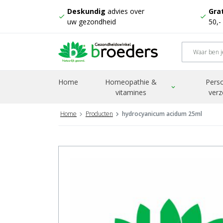
Deskundig
advies over
Grat
check
check
uw gezondheid
50,-
Home
Homeopathie &
Perso
expand_more
vitamines
verz
Home
Producten
hydrocyanicum acidum 25ml