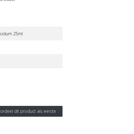
acidum 25ml
ordeel dit product als eerste