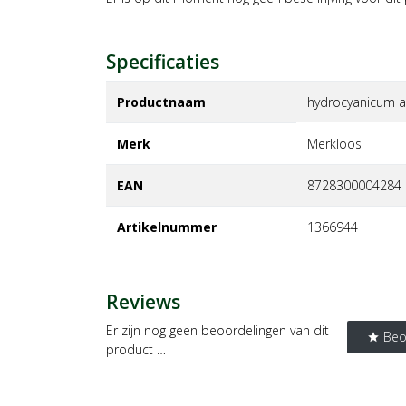
Specificaties
Productnaam
hydrocyanicum 
Merk
merkloos
EAN
8728300004284
Artikelnummer
1366944
Reviews
Er zijn nog geen beoordelingen van dit
Beo
star
product …