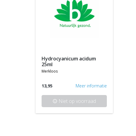
hydrocyanicum acidum
25ml
merkloos
13,95
Meer informatie
Niet op voorraad
info