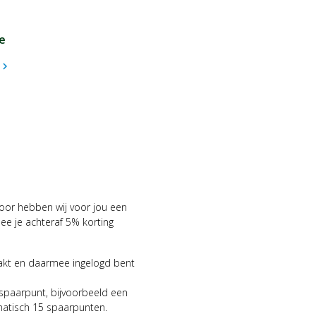
e
hevron_right
voor hebben wij voor jou een
 je achteraf 5% korting
aakt en daarmee ingelogd bent
 spaarpunt, bijvoorbeeld een
matisch 15 spaarpunten.