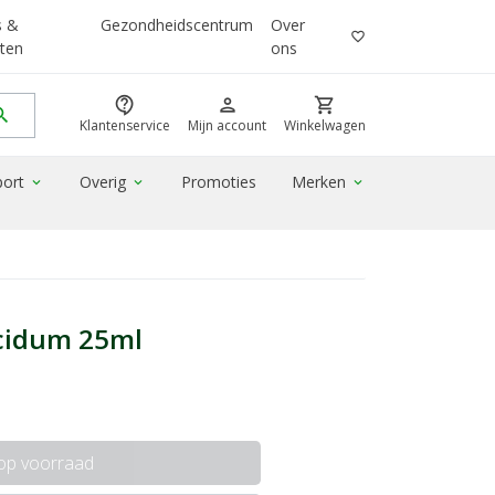
s &
Gezondheidscentrum
Over
favorite_border
ten
ons
contact_support
person
shopping_cart
rch
Klantenservice
Mijn account
Winkelwagen
port
Overig
Promoties
Merken
expand_more
expand_more
expand_more
cidum 25ml
 op voorraad