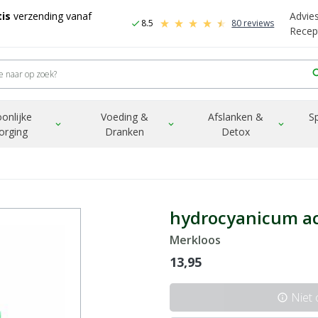
is
verzending vanaf
Advie
8.5
80 reviews
check
Recep
sea
onlijke
Voeding &
Afslanken &
S
expand_more
expand_more
expand_more
orging
Dranken
Detox
hydrocyanicum a
Merkloos
13,95
Niet
info