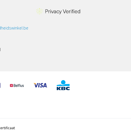
heidswinkel.be
1
ertificaat