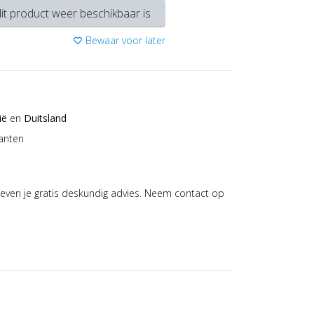
it product weer beschikbaar is
Bewaar voor later
favorite_border
ië
en
Duitsland
anten
even je gratis deskundig advies. Neem contact op