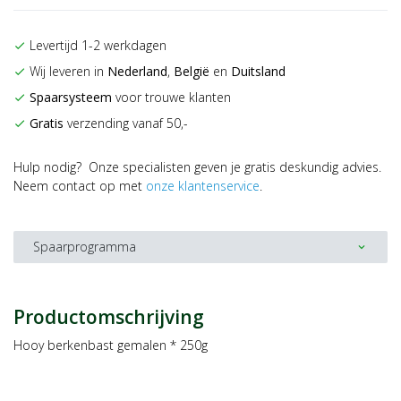
Levertijd 1-2 werkdagen
check
Wij leveren in
Nederland
,
België
en
Duitsland
check
Spaarsysteem
voor trouwe klanten
check
Gratis
verzending vanaf 50,-
check
Hulp nodig? Onze specialisten geven je gratis deskundig advies.
Neem contact op met
onze klantenservice
.
Spaarprogramma
expand_more
Productomschrijving
Hooy berkenbast gemalen * 250g