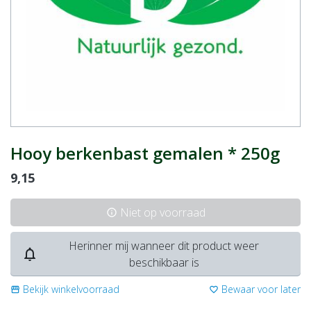
Hooy berkenbast gemalen * 250g
9,15
Niet op voorraad
info
Herinner mij wanneer dit product weer
notifications_none
beschikbaar is
Bekijk winkelvoorraad
Bewaar voor later
storefront
favorite_border