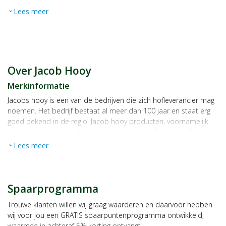
Lees meer
expand_more
Over Jacob Hooy
Merkinformatie
Jacobs hooy is een van de bedrijven die zich hofleverancier mag
noemen. Het bedrijf bestaat al meer dan 100 jaar en staat erg
goed bekend in de regio. Jacob hooy producten, voornamelijk
Jacob hooy kruiden
, zijn dan ook niet weg te denken in de regio
Amsterdam. Jacob hooy staat voor een uitgebreid assortiment
Lees meer
expand_more
met producten van hoge kwaliteit.
Mocht je nog vragen hebben over de Jacob hooy kruiden,
vraag
het dan direct aan een van de medewerkers van Broeders
Spaarprogramma
Gezondheidswinkel. Broeders heeft de Jacob hooy producten al
tijden in het assortiment en kan u een bruikbaar advies geven.
Trouwe klanten willen wij graag waarderen en daarvoor hebben
wij voor jou een GRATIS spaarpuntenprogramma ontwikkeld,
waarmee je achteraf 5% korting ontvangt.