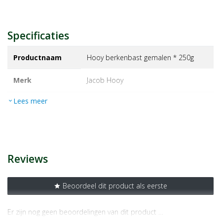
Specificaties
Productnaam
Hooy berkenbast gemalen * 250g
Merk
jacob hooy
Lees meer
expand_more
EAN
8719265010786
Artikelnummer
1168675
Reviews
Beoordeel dit product als eerste
star
Er zijn nog geen beoordelingen van dit product …