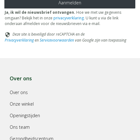
Aanmelden
Ja, ik wil de nieuwsbrief ontvangen.
Hoe we met uw gegevens
omgaan? Bekijk het in onze
privacyverklaring
. U kunt u via de link
onderaan afmelden voor de nieuwsbrieven via e-mail.
Deze site is beveiligd door reCAPTCHA en de
security
Privacyverklaring
en
Servicevoorwaarden
van Google zijn van toepassing
Over ons
Over ons
Onze winkel
Openingstijden
Ons team
Gezondheidscentrum