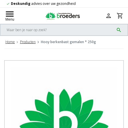
Gratis
verzending vanaf 50,-
check
menu
person
shopping_cart
Menu
search
Home
Producten
Hooy berkenbast gemalen * 250g