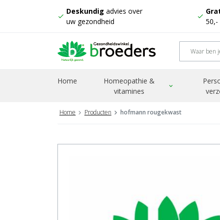
Deskundig
advies over
Grat
check
check
uw gezondheid
50,-
Home
Homeopathie &
Perso
expand_more
vitamines
verz
Home
Producten
hofmann rougekwast