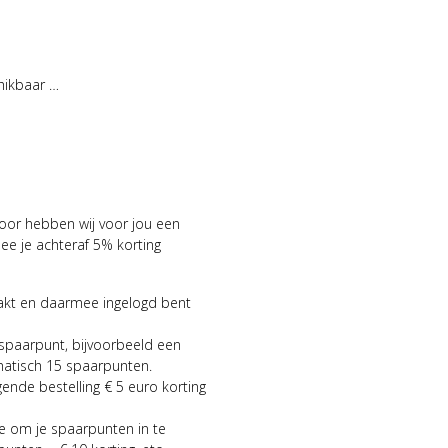
hikbaar …
voor hebben wij voor jou een
 je achteraf 5% korting
aakt en daarmee ingelogd bent
 spaarpunt, bijvoorbeeld een
matisch 15 spaarpunten.
gende bestelling € 5 euro korting
ie om je spaarpunten in te