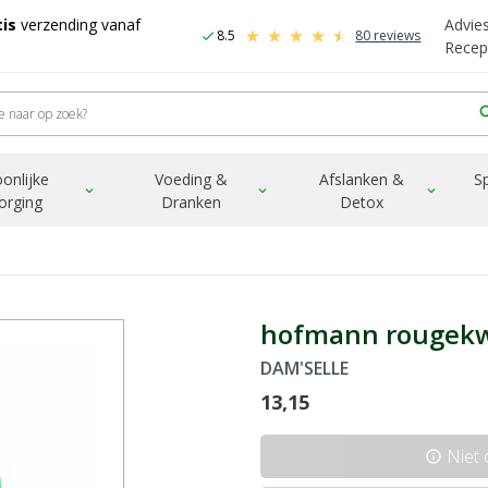
is
verzending vanaf
Advie
8.5
80 reviews
check
Recep
sea
onlijke
Voeding &
Afslanken &
S
expand_more
expand_more
expand_more
orging
Dranken
Detox
hofmann rougek
DAM'SELLE
13,15
Niet
info