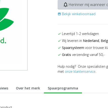
notifications_none
Herinner mij wanneer d
Bekijk winkelvoorraad
storefront
Levertijd 1-2 werkdagen
check
Wij leveren in
Nederland
,
Belg
check
Spaarsysteem
voor trouwe kl
check
Gratis
verzending vanaf 50,-
check
Hulp nodig? Onze specialisten g
met
onze klantenservice
.
views
Over het merk
Spaarprogramma
 product