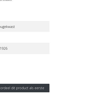
ougekwast
1926
ordeel dit product als eerste