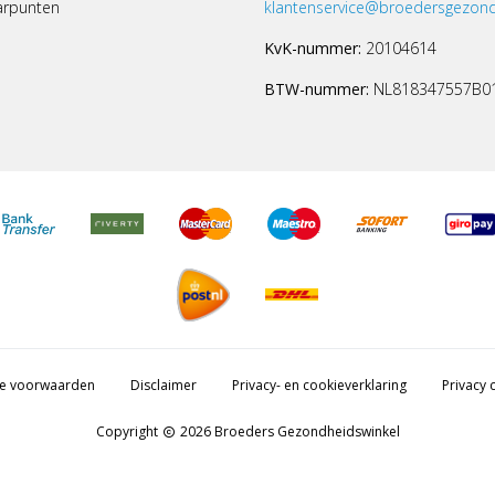
arpunten
klantenservice@broedersgezond
KvK-nummer:
20104614
BTW-nummer:
NL818347557B0
e voorwaarden
Disclaimer
Privacy- en cookieverklaring
Privacy c
Copyright
2026 Broeders Gezondheidswinkel
copyright