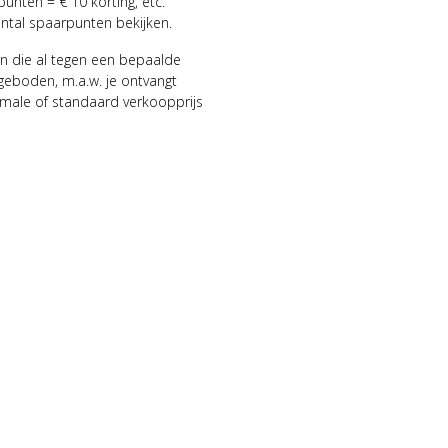
punten = € 10 korting, etc.
antal spaarpunten bekijken.
n die al tegen een bepaalde
geboden, m.a.w. je ontvangt
male of standaard verkoopprijs