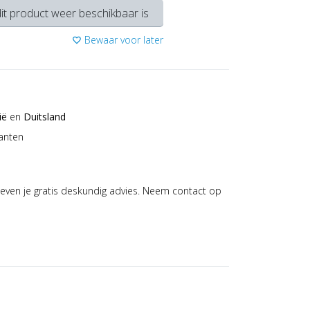
it product weer beschikbaar is
Bewaar voor later
favorite_border
ië
en
Duitsland
anten
even je gratis deskundig advies. Neem contact op