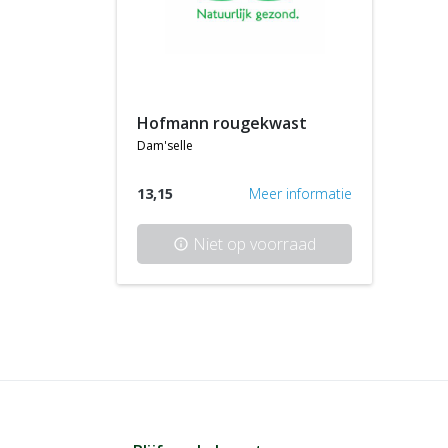
hofmann rougekwast
dam'selle
13,15
Meer informatie
Niet op voorraad
info