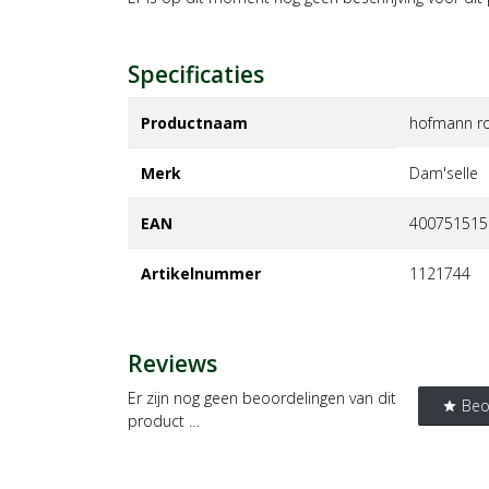
Specificaties
Productnaam
hofmann r
Merk
dam'selle
EAN
400751515
Artikelnummer
1121744
Reviews
Er zijn nog geen beoordelingen van dit
Beo
star
product …