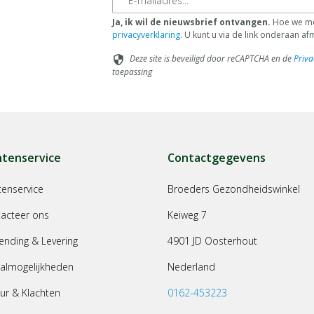
Ja, ik wil de nieuwsbrief ontvangen.
Hoe we met
privacyverklaring
. U kunt u via de link onderaan a
Deze site is beveiligd door reCAPTCHA en de
Priva
security
toepassing
ntenservice
Contactgegevens
tenservice
Broeders Gezondheidswinkel
acteer ons
Keiweg 7
ending & Levering
4901 JD Oosterhout
almogelijkheden
Nederland
ur & Klachten
0162-453223