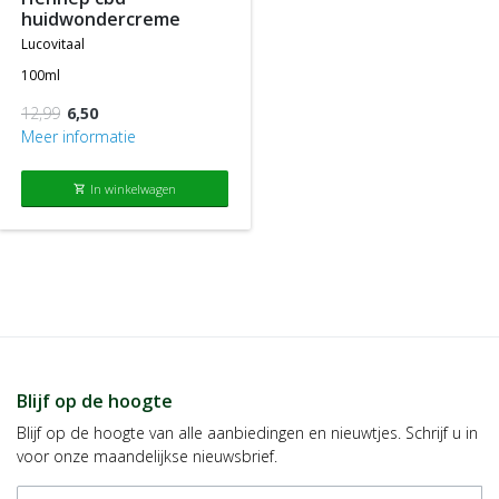
huidwondercreme
lucovitaal
100ml
12,99
6,50
Meer informatie
In winkelwagen
shopping_cart
Blijf op de hoogte
Blijf op de hoogte van alle aanbiedingen en nieuwtjes. Schrijf u in
voor onze maandelijkse nieuwsbrief.
E-mailadres