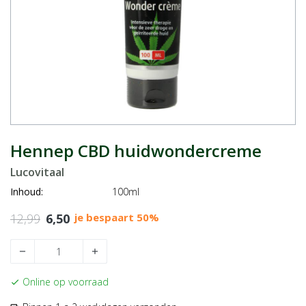
Hennep CBD huidwondercreme
Lucovitaal
Inhoud:
100ml
12,99
6,50
je bespaart 50%
remove
add
Online op voorraad
check