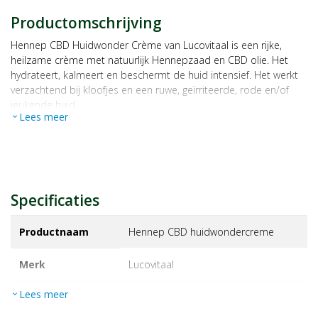
Productomschrijving
Hennep CBD Huidwonder Crème van Lucovitaal is een rijke,
heilzame crème met natuurlijk Hennepzaad en CBD olie. Het
hydrateert, kalmeert en beschermt de huid intensief. Het werkt
verzachtend bij kloofjes en een ruwe, geïrriteerde, rode en/of
jeukende huid.
Lees meer
expand_more
Specificaties
Productnaam
Hennep CBD huidwondercreme
Merk
lucovitaal
Lees meer
expand_more
EAN
8713713022789