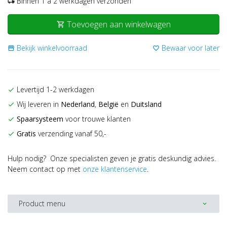
Binnen 1 a 2 werkdagen verzonden
local_shipping
Toevoegen aan winkelwagen
shopping_cart
Bekijk winkelvoorraad
Bewaar voor later
storefront
favorite_border
Levertijd 1-2 werkdagen
check
Wij leveren in
Nederland
,
België
en
Duitsland
check
Spaarsysteem
voor trouwe klanten
check
Gratis
verzending vanaf 50,-
check
Hulp nodig? Onze specialisten geven je gratis deskundig advies.
Neem contact op met
onze klantenservice
.
Product menu
expand_more