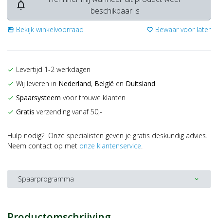
notifications_none
beschikbaar is
Bekijk winkelvoorraad
Bewaar voor later
storefront
favorite_border
Levertijd 1-2 werkdagen
check
Wij leveren in
Nederland
,
België
en
Duitsland
check
Spaarsysteem
voor trouwe klanten
check
Gratis
verzending vanaf 50,-
check
Hulp nodig? Onze specialisten geven je gratis deskundig advies.
Neem contact op met
onze klantenservice
.
Spaarprogramma
expand_more
Productomschrijving