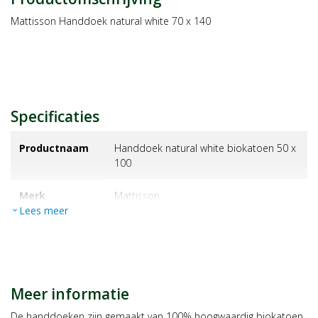
Mattisson Handdoek natural white 70 x 140
Specificaties
Productnaam
Handdoek natural white biokatoen 50 x
100
Merk
mattisson
Lees meer
expand_more
EAN
8717677966998
Artikelnummer
1207951
Meer informatie
Maat/inhoud:
1st
De handdoeken zijn gemaakt van 100% hoogwaardig biokatoen