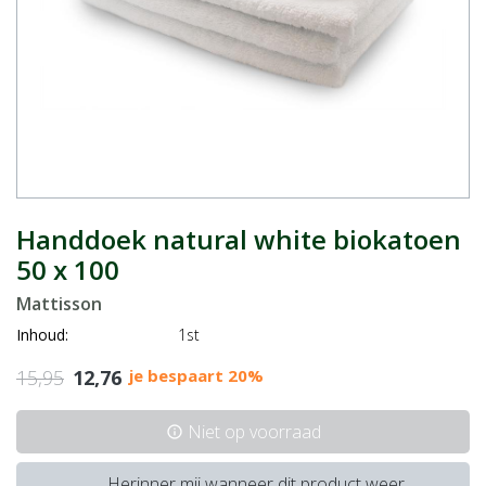
Handdoek natural white biokatoen
50 x 100
Mattisson
Inhoud:
1st
15,95
12,76
je bespaart 20%
Niet op voorraad
info
Herinner mij wanneer dit product weer