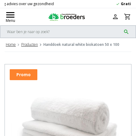
Gratis
verzending vanaf 50,-
check
menu
person
shopping_cart
Menu
search
Home
Producten
Handdoek natural white biokatoen 50 x 100
Promo