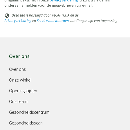
omgaan? Bekijk het in onze
privacyverklaring
. U kunt u via de link
onderaan afmelden voor de nieuwsbrieven via e-mail.
Deze site is beveiligd door reCAPTCHA en de
security
Privacyverklaring
en
Servicevoorwaarden
van Google zijn van toepassing
Over ons
Over ons
Onze winkel
Openingstijden
Ons team
Gezondheidscentrum
Gezondheidsscan