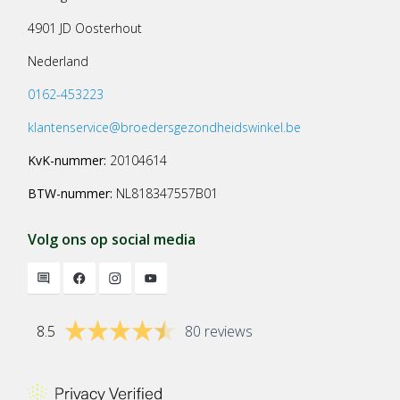
4901 JD Oosterhout
Nederland
0162-453223
klantenservice@broedersgezondheidswinkel.be
KvK-nummer:
20104614
BTW-nummer:
NL818347557B01
Volg ons op social media
8.5
80 reviews