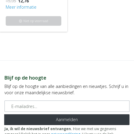
15,95
12,76
Meer informatie
Niet op voorraad
info
Blijf op de hoogte
Blijf op de hoogte van alle aanbiedingen en nieuwtjes. Schrijf u in
voor onze maandelijkse nieuwsbrief.
E-mailadres
Aanmelden
Ja, ik wil de nieuwsbrief ontvangen.
Hoe we met uw gegevens