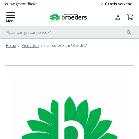
Gratis
verzending vanaf 50,-
check
menu
person
shopping_cart
Menu
search
Home
Producten
hair color kit n4.0 intl/21