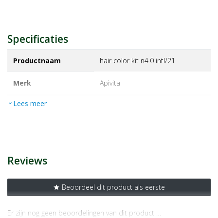
Specificaties
Productnaam
hair color kit n4.0 intl/21
Merk
apivita
Lees meer
expand_more
EAN
5201279086275
Artikelnummer
1465555
Reviews
Beoordeel dit product als eerste
star
Er zijn nog geen beoordelingen van dit product …