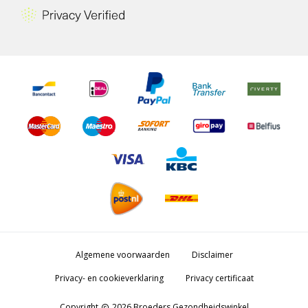
Algemene voorwaarden
Disclaimer
Privacy- en cookieverklaring
Privacy certificaat
Copyright
2026 Broeders Gezondheidswinkel
copyright