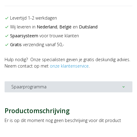
Levertijd 1-2 werkdagen
check
Wij leveren in
Nederland
,
België
en
Duitsland
check
Spaarsysteem
voor trouwe klanten
check
Gratis
verzending vanaf 50,-
check
Hulp nodig? Onze specialisten geven je gratis deskundig advies.
Neem contact op met
onze klantenservice
.
Spaarprogramma
expand_more
Productomschrijving
Er is op dit moment nog geen beschrijving voor dit product