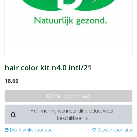
hair color kit n4.0 intl/21
18,60
Niet op voorraad
info
Herinner mij wanneer dit product weer
notifications_none
beschikbaar is
Bekijk winkelvoorraad
Bewaar voor later
storefront
favorite_border