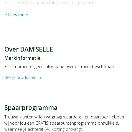
Er zijn nog geen beoordelingen van dit product …
Lees meer
expand_more
Over DAM'SELLE
Merkinformatie
Er is momentel geen informatie over dit merk beschikbaar …
Bekijk producten
chevron_right
Spaarprogramma
Trouwe klanten willen wij graag waarderen en daarvoor hebben
wij voor jou een GRATIS spaarpuntenprogramma ontwikkeld,
waarmee je achteraf 5% korting ontvangt.