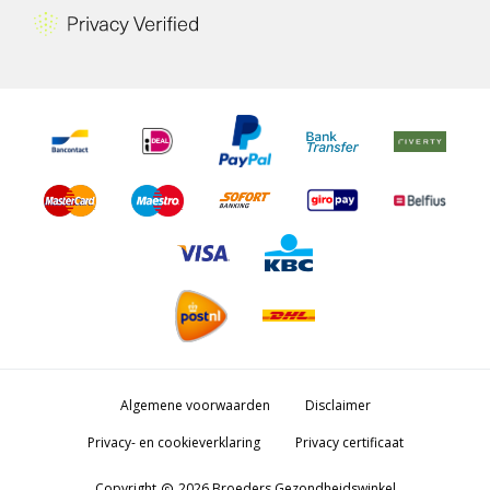
Algemene voorwaarden
Disclaimer
Privacy- en cookieverklaring
Privacy certificaat
Copyright
2026 Broeders Gezondheidswinkel
copyright