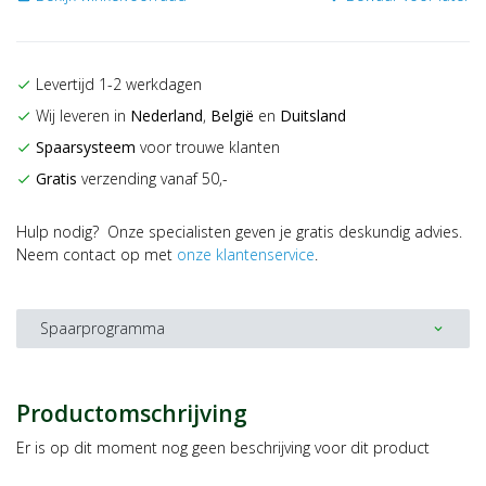
Levertijd 1-2 werkdagen
check
Wij leveren in
Nederland
,
België
en
Duitsland
check
Spaarsysteem
voor trouwe klanten
check
Gratis
verzending vanaf 50,-
check
Hulp nodig? Onze specialisten geven je gratis deskundig advies.
Neem contact op met
onze klantenservice
.
Spaarprogramma
expand_more
Productomschrijving
Er is op dit moment nog geen beschrijving voor dit product