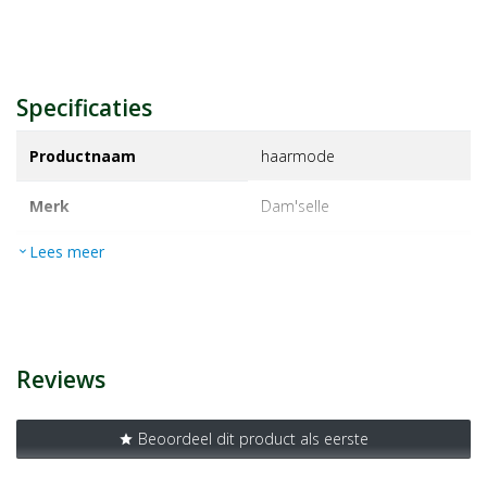
Specificaties
Productnaam
haarmode
Merk
dam'selle
Lees meer
expand_more
EAN
8715351121800
Artikelnummer
1123216
Reviews
Beoordeel dit product als eerste
star