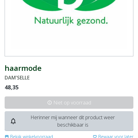
haarmode
DAM'SELLE
48,35
Niet op voorraad
info
Herinner mij wanneer dit product weer
notifications_none
beschikbaar is
Bekijk winkelvoorraad
Bewaar voor later
storefront
favorite_border