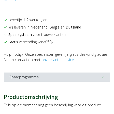
Levertijd 1-2 werkdagen
check
Wij leveren in
Nederland
,
België
en
Duitsland
check
Spaarsysteem
voor trouwe klanten
check
Gratis
verzending vanaf 50,-
check
Hulp nodig? Onze specialisten geven je gratis deskundig advies.
Neem contact op met
onze klantenservice
.
Spaarprogramma
expand_more
Productomschrijving
Er is op dit moment nog geen beschrijving voor dit product