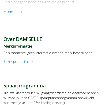
Er zijn nog geen beoordelingen van dit product …
Lees meer
expand_more
Over DAM'SELLE
Merkinformatie
Er is momentel geen informatie over dit merk beschikbaar …
Bekijk producten
chevron_right
Spaarprogramma
Trouwe klanten willen wij graag waarderen en daarvoor hebben
wij voor jou een GRATIS spaarpuntenprogramma ontwikkeld,
waarmee je achteraf 5% korting ontvangt.