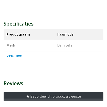
Specificaties
Productnaam
haarmode
Merk
dam'selle
Lees meer
expand_more
EAN
8715351114048
Artikelnummer
1122440
Reviews
Beoordeel dit product als eerste
star