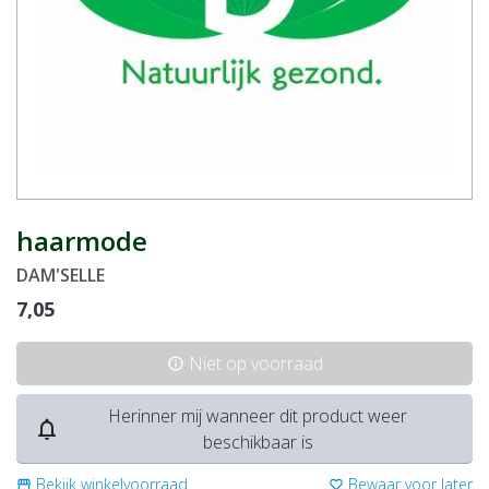
haarmode
DAM'SELLE
7,05
Niet op voorraad
info
Herinner mij wanneer dit product weer
notifications_none
beschikbaar is
Bekijk winkelvoorraad
Bewaar voor later
storefront
favorite_border