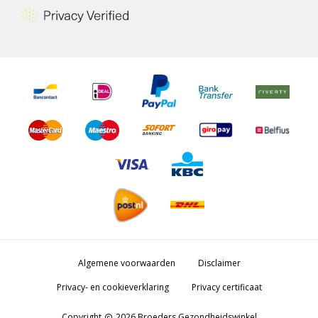
Algemene voorwaarden
Disclaimer
Privacy- en cookieverklaring
Privacy certificaat
Copyright
2026 Broeders Gezondheidswinkel
copyright