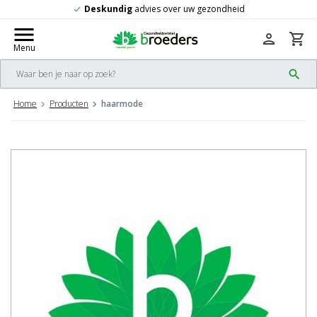
Deskundig
advies over uw gezondheid
k
chec
menu
person
shopping_cart
Menu
search
Home
Producten
haarmode