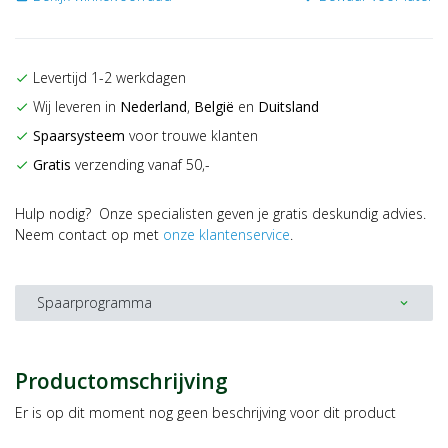
Levertijd 1-2 werkdagen
check
Wij leveren in
Nederland
,
België
en
Duitsland
check
Spaarsysteem
voor trouwe klanten
check
Gratis
verzending vanaf 50,-
check
Hulp nodig? Onze specialisten geven je gratis deskundig advies.
Neem contact op met
onze klantenservice
.
Spaarprogramma
expand_more
Productomschrijving
Er is op dit moment nog geen beschrijving voor dit product