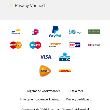
Algemene voorwaarden
Disclaimer
Privacy- en cookieverklaring
Privacy certificaat
Copyright
2026 Broeders Gezondheidswinkel
copyright