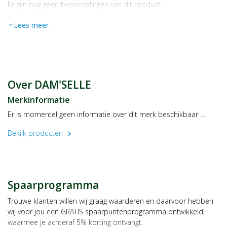
Er zijn nog geen beoordelingen van dit product …
Lees meer
expand_more
Over DAM'SELLE
Merkinformatie
Er is momentel geen informatie over dit merk beschikbaar …
Bekijk producten
chevron_right
Spaarprogramma
Trouwe klanten willen wij graag waarderen en daarvoor hebben
wij voor jou een GRATIS spaarpuntenprogramma ontwikkeld,
waarmee je achteraf 5% korting ontvangt.