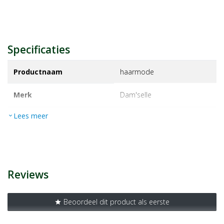
Specificaties
Productnaam
haarmode
Merk
dam'selle
Lees meer
expand_more
EAN
8715351113546
Artikelnummer
1122390
Reviews
Beoordeel dit product als eerste
star