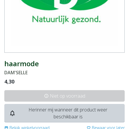
haarmode
DAM'SELLE
4,30
Niet op voorraad
info
Herinner mij wanneer dit product weer
notifications_none
beschikbaar is
Bekijk winkelvoorraad
Bewaar voor later
storefront
favorite_border