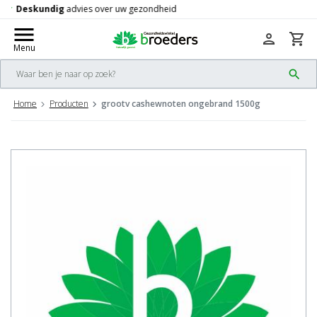
Gratis
verzending vanaf 50,-
check
menu
person
shopping_cart
Menu
search
Home
Producten
grootv cashewnoten ongebrand 1500g