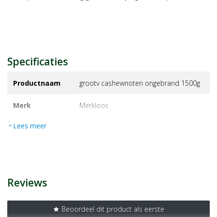
Specificaties
Productnaam
grootv cashewnoten ongebrand 1500g
Merk
merkloos
Lees meer
expand_more
EAN
J000003372504
Artikelnummer
1381212
Reviews
Beoordeel dit product als eerste
star