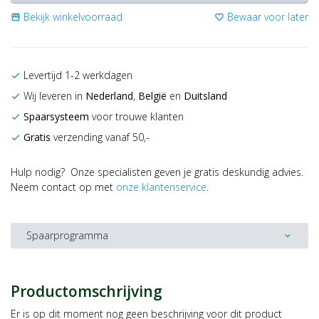
Bekijk winkelvoorraad
Bewaar voor later
storefront
favorite_border
Levertijd 1-2 werkdagen
check
Wij leveren in
Nederland
,
België
en
Duitsland
check
Spaarsysteem
voor trouwe klanten
check
Gratis
verzending vanaf 50,-
check
Hulp nodig? Onze specialisten geven je gratis deskundig advies.
Neem contact op met
onze klantenservice
.
Spaarprogramma
expand_more
Productomschrijving
Er is op dit moment nog geen beschrijving voor dit product