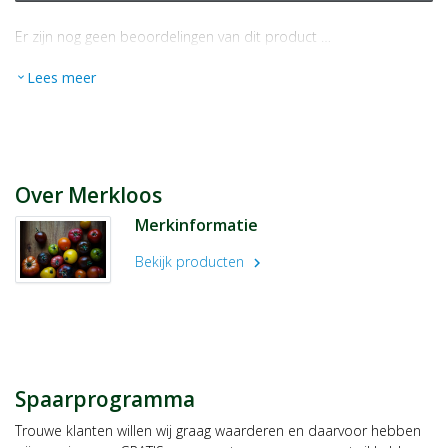
Er zijn nog geen beoordelingen van dit product …
Lees meer
expand_more
Over Merkloos
Merkinformatie
Bekijk producten
chevron_right
Spaarprogramma
Trouwe klanten willen wij graag waarderen en daarvoor hebben