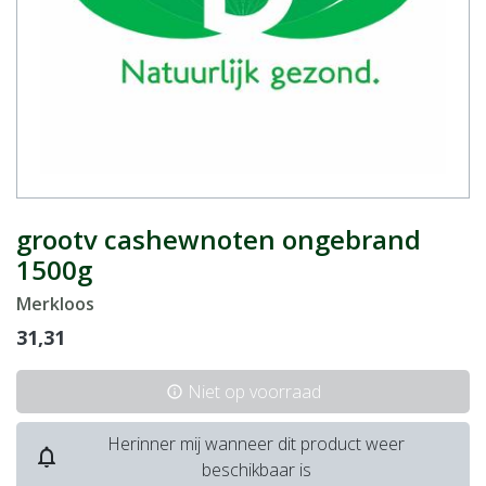
grootv cashewnoten ongebrand
1500g
Merkloos
31,31
Niet op voorraad
info
Herinner mij wanneer dit product weer
notifications_none
beschikbaar is