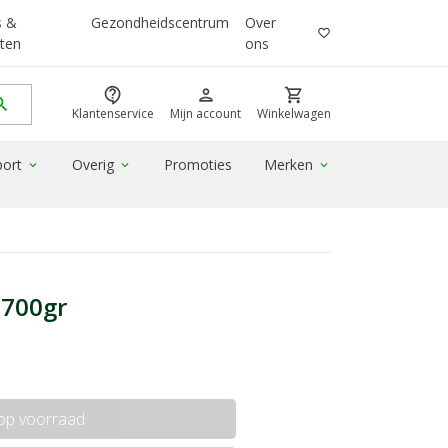
s &
Gezondheidscentrum
Over
favorite_border
ten
ons
contact_support
person
shopping_cart
rch
Klantenservice
Mijn account
Winkelwagen
port
Overig
Promoties
Merken
expand_more
expand_more
expand_more
l 700gr
 op voorraad