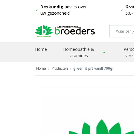
Deskundig
advies over
Grat
check
check
uw gezondheid
50,-
Home
Homeopathie &
Perso
expand_more
vitamines
verz
Home
Producten
greenfit prt vanill 700gr