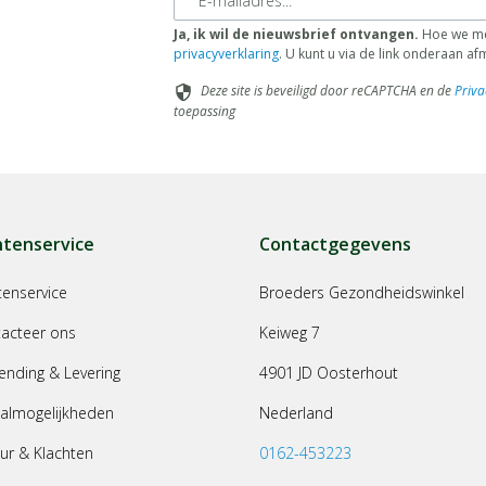
Ja, ik wil de nieuwsbrief ontvangen.
Hoe we met
privacyverklaring
. U kunt u via de link onderaan a
Deze site is beveiligd door reCAPTCHA en de
Priva
security
toepassing
ntenservice
Contactgegevens
tenservice
Broeders Gezondheidswinkel
acteer ons
Keiweg 7
ending & Levering
4901 JD Oosterhout
almogelijkheden
Nederland
ur & Klachten
0162-453223