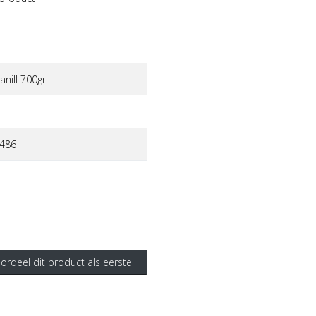
vanill 700gr
486
ordeel dit product als eerste