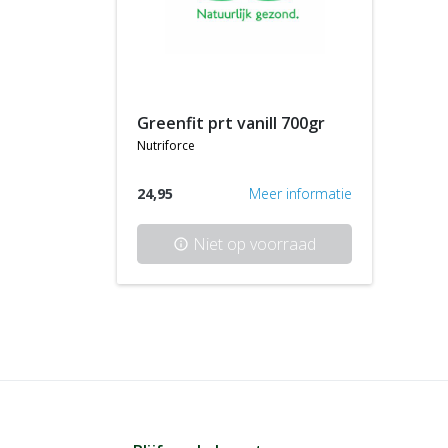
greenfit prt vanill 700gr
nutriforce
24,95
Meer informatie
Niet op voorraad
info