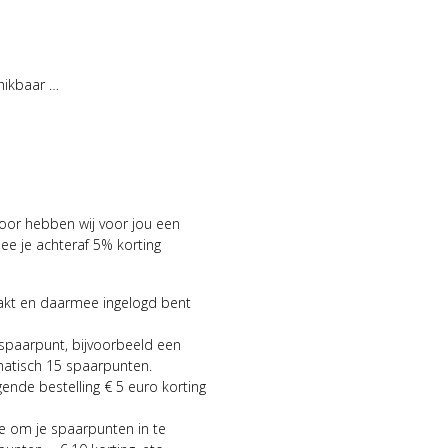
hikbaar …
voor hebben wij voor jou een
 je achteraf 5% korting
aakt en daarmee ingelogd bent
 spaarpunt, bijvoorbeeld een
matisch 15 spaarpunten.
gende bestelling € 5 euro korting
ie om je spaarpunten in te