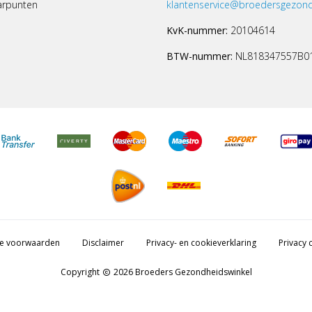
arpunten
klantenservice@broedersgezond
KvK-nummer:
20104614
BTW-nummer:
NL818347557B0
e voorwaarden
Disclaimer
Privacy- en cookieverklaring
Privacy c
Copyright
2026 Broeders Gezondheidswinkel
copyright