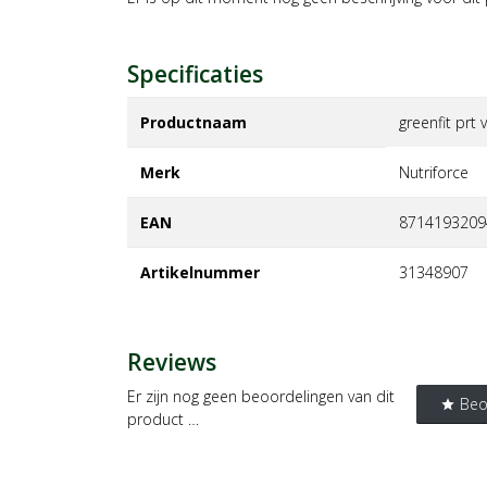
Specificaties
Productnaam
greenfit prt 
Merk
nutriforce
EAN
8714193209
Artikelnummer
31348907
Reviews
Er zijn nog geen beoordelingen van dit
Beo
star
product …