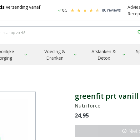
is
verzending vanaf
Advie
8.5
80 reviews
check
Recep
sea
onlijke
Voeding &
Afslanken &
S
expand_more
expand_more
expand_more
orging
Dranken
Detox
greenfit prt vanil
Nutriforce
24,95
Niet
info