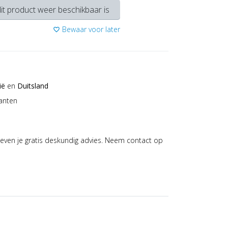
it product weer beschikbaar is
Bewaar voor later
favorite_border
ië
en
Duitsland
anten
even je gratis deskundig advies. Neem contact op