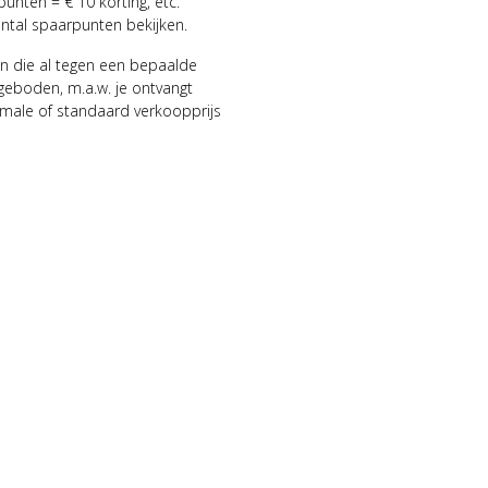
punten = € 10 korting, etc.
antal spaarpunten bekijken.
n die al tegen een bepaalde
geboden, m.a.w. je ontvangt
male of standaard verkoopprijs