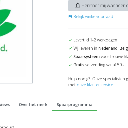
notifications_none
Herinner mij wanneer d
Bekijk winkelvoorraad
storefront
Levertijd 1-2 werkdagen
check
Wij leveren in
Nederland
,
Belg
check
Spaarsysteem
voor trouwe kl
check
Gratis
verzending vanaf 50,-
check
Hulp nodig? Onze specialisten g
met
onze klantenservice
.
views
Over het merk
Spaarprogramma
 product