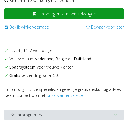
Binnen 1 a 2 werkdagen verzonden
local_shipping
Toevoegen aan winkelwagen
shopping_cart
Bekijk winkelvoorraad
Bewaar voor later
storefront
favorite_border
Levertijd 1-2 werkdagen
check
Wij leveren in
Nederland
,
België
en
Duitsland
check
Spaarsysteem
voor trouwe klanten
check
Gratis
verzending vanaf 50,-
check
Hulp nodig? Onze specialisten geven je gratis deskundig advies.
Neem contact op met
onze klantenservice
.
Spaarprogramma
expand_more