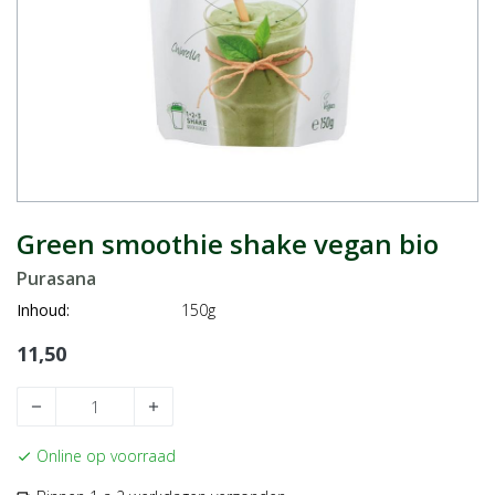
Green smoothie shake vegan bio
Purasana
Inhoud:
150g
11,50
remove
add
Online op voorraad
check