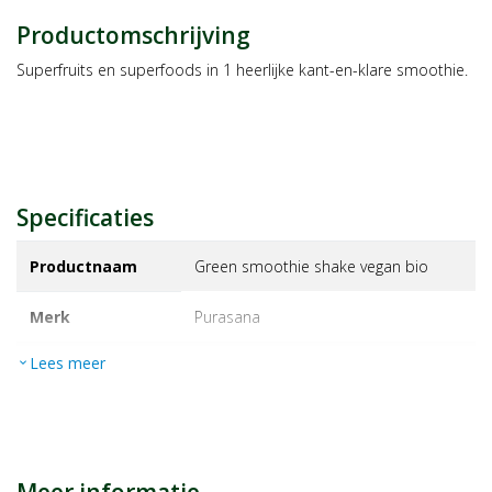
Productomschrijving
Superfruits en superfoods in 1 heerlijke kant-en-klare smoothie.
Specificaties
Productnaam
Green smoothie shake vegan bio
Merk
purasana
Lees meer
expand_more
EAN
5400706615693
Artikelnummer
1225671
Maat/inhoud:
150g