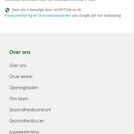
Deze site is beveiligd door reCAPTCHA en de
security
Privacyverklaring
en
Servicevoorwaarden
van Google zijn van toepassing
Over ons
Over ons
Onze winkel
Openingstijden
Ons team
Gezondheidscentrum
Gezondheidsscan
jouwweekmenu