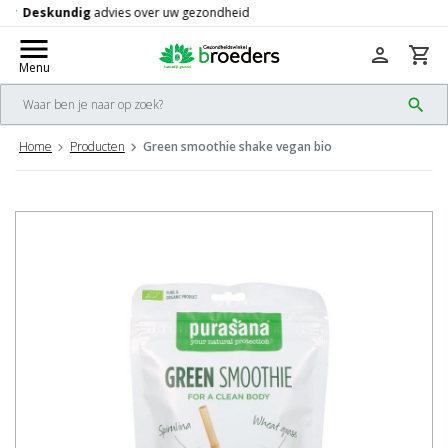
Gratis
verzending vanaf 50,-
check
menu
person
shopping_cart
Menu
search
Home
Producten
Green smoothie shake vegan bio