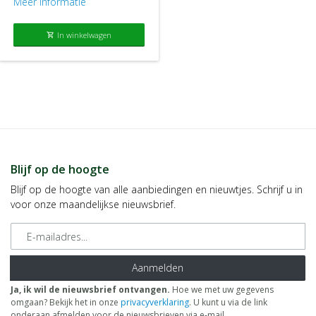
Meer informatie
In winkelwagen
shopping_cart
Blijf op de hoogte
Blijf op de hoogte van alle aanbiedingen en nieuwtjes. Schrijf u in
voor onze maandelijkse nieuwsbrief.
E-mailadres
Aanmelden
Ja, ik wil de nieuwsbrief ontvangen.
Hoe we met uw gegevens
omgaan? Bekijk het in onze
privacyverklaring
. U kunt u via de link
onderaan afmelden voor de nieuwsbrieven via e-mail.