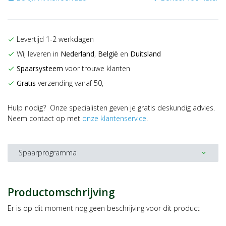
Levertijd 1-2 werkdagen
check
Wij leveren in
Nederland
,
België
en
Duitsland
check
Spaarsysteem
voor trouwe klanten
check
Gratis
verzending vanaf 50,-
check
Hulp nodig? Onze specialisten geven je gratis deskundig advies.
Neem contact op met
onze klantenservice
.
Spaarprogramma
expand_more
Productomschrijving
Er is op dit moment nog geen beschrijving voor dit product