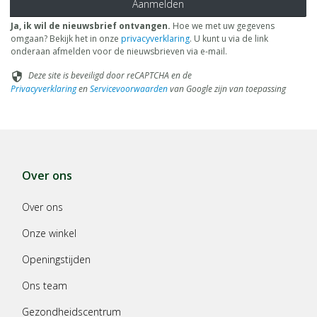
Aanmelden
Ja, ik wil de nieuwsbrief ontvangen.
Hoe we met uw gegevens
omgaan? Bekijk het in onze
privacyverklaring
. U kunt u via de link
onderaan afmelden voor de nieuwsbrieven via e-mail.
Deze site is beveiligd door reCAPTCHA en de
security
Privacyverklaring
en
Servicevoorwaarden
van Google zijn van toepassing
Over ons
Over ons
Onze winkel
Openingstijden
Ons team
Gezondheidscentrum