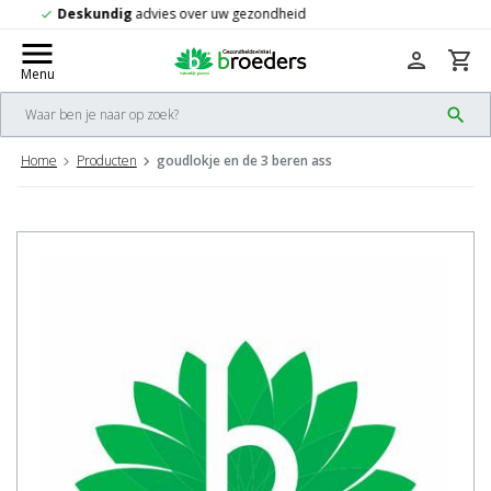
Gratis
verzending vanaf 50,-
check
menu
person
shopping_cart
Menu
search
Home
Producten
goudlokje en de 3 beren ass