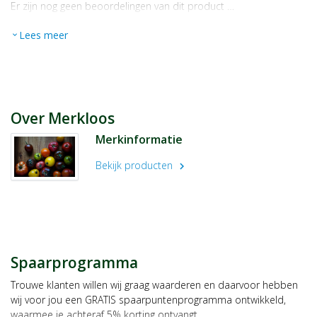
Er zijn nog geen beoordelingen van dit product …
Lees meer
expand_more
Over Merkloos
Merkinformatie
Bekijk producten
chevron_right
Spaarprogramma
Trouwe klanten willen wij graag waarderen en daarvoor hebben
wij voor jou een GRATIS spaarpuntenprogramma ontwikkeld,
waarmee je achteraf 5% korting ontvangt.