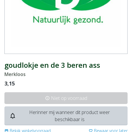
goudlokje en de 3 beren ass
Merkloos
3,15
Niet op voorraad
info
Herinner mij wanneer dit product weer
notifications_none
beschikbaar is
Bekijk winkelvoorraad
Bewaar voor later
storefront
favorite_border