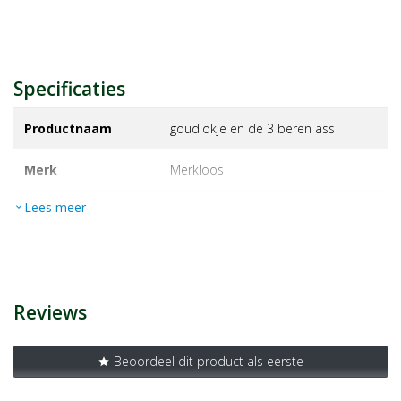
Specificaties
Productnaam
goudlokje en de 3 beren ass
Merk
merkloos
Lees meer
expand_more
EAN
9789052951256
Artikelnummer
1405423
Reviews
Beoordeel dit product als eerste
star