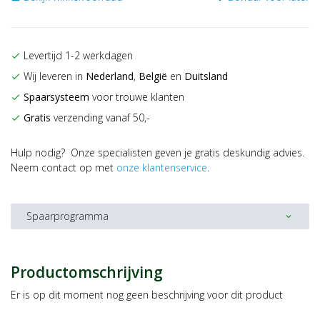
Levertijd 1-2 werkdagen
check
Wij leveren in
Nederland
,
België
en
Duitsland
check
Spaarsysteem
voor trouwe klanten
check
Gratis
verzending vanaf 50,-
check
Hulp nodig? Onze specialisten geven je gratis deskundig advies.
Neem contact op met
onze klantenservice
.
Spaarprogramma
expand_more
Productomschrijving
Er is op dit moment nog geen beschrijving voor dit product