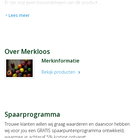
Er zijn nog geen beoordelingen van dit product …
Lees meer
expand_more
Over Merkloos
Merkinformatie
Bekijk producten
chevron_right
Spaarprogramma
Trouwe klanten willen wij graag waarderen en daarvoor hebben
wij voor jou een GRATIS spaarpuntenprogramma ontwikkeld,
waarmee je achteraf 5% korting ontvangt.