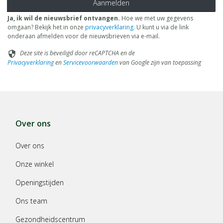
Aanmelden
Ja, ik wil de nieuwsbrief ontvangen.
Hoe we met uw gegevens
omgaan? Bekijk het in onze
privacyverklaring
. U kunt u via de link
onderaan afmelden voor de nieuwsbrieven via e-mail.
Deze site is beveiligd door reCAPTCHA en de
security
Privacyverklaring
en
Servicevoorwaarden
van Google zijn van toepassing
Over ons
Over ons
Onze winkel
Openingstijden
Ons team
Gezondheidscentrum