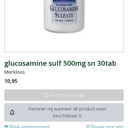
glucosamine sulf 500mg sn 30tab
Merkloos
10,95
Niet op voorraad
info
Herinner mij wanneer dit product weer
notifications_none
beschikbaar is
Bekijk winkelvoorraad
Bewaar voor later
storefront
favorite_border