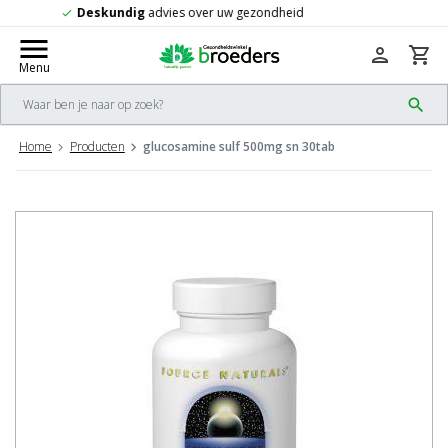
Gratis
verzending vanaf 50,-
check
menu
person
shopping_cart
Menu
search
Home
Producten
glucosamine sulf 500mg sn 30tab