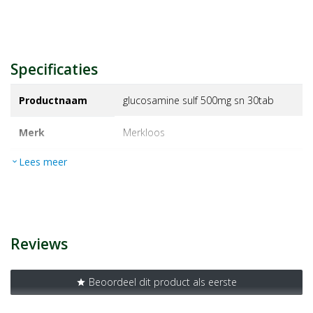
Specificaties
Productnaam
glucosamine sulf 500mg sn 30tab
Merk
merkloos
Lees meer
expand_more
EAN
21078005438
Artikelnummer
1366103
Reviews
Beoordeel dit product als eerste
star