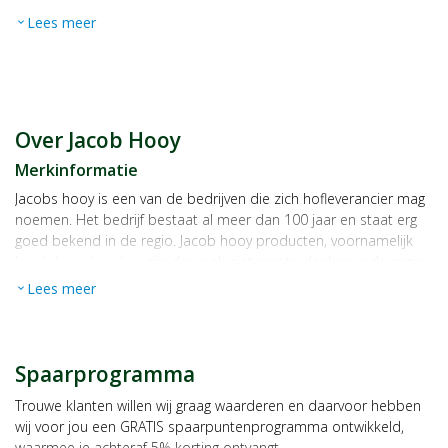
Lees meer
expand_more
Over Jacob Hooy
Merkinformatie
Jacobs hooy is een van de bedrijven die zich hofleverancier mag
noemen. Het bedrijf bestaat al meer dan 100 jaar en staat erg
goed bekend in de regio. Jacob hooy producten, voornamelijk
Jacob hooy kruiden
, zijn dan ook niet weg te denken in de regio
Amsterdam. Jacob hooy staat voor een uitgebreid assortiment
Lees meer
expand_more
met producten van hoge kwaliteit.
Mocht je nog vragen hebben over de Jacob hooy kruiden,
vraag
het dan direct aan een van de medewerkers van Broeders
Spaarprogramma
Gezondheidswinkel. Broeders heeft de Jacob hooy producten al
tijden in het assortiment en kan u een bruikbaar advies geven.
Trouwe klanten willen wij graag waarderen en daarvoor hebben
wij voor jou een GRATIS spaarpuntenprogramma ontwikkeld,
waarmee je achteraf 5% korting ontvangt.