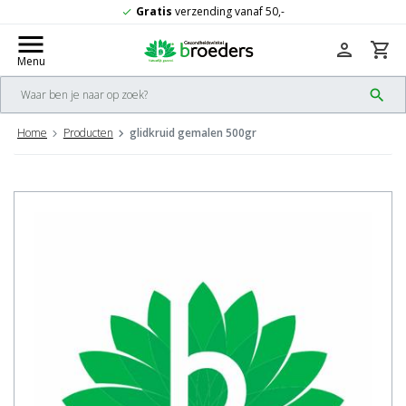
Gratis
verzending vanaf 50,-
8
check
check
menu
person
shopping_cart
Menu
search
Home
Producten
glidkruid gemalen 500gr