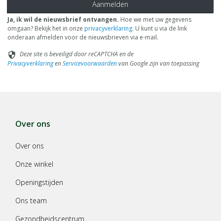
Aanmelden
Ja, ik wil de nieuwsbrief ontvangen.
Hoe we met uw gegevens
omgaan? Bekijk het in onze
privacyverklaring
. U kunt u via de link
onderaan afmelden voor de nieuwsbrieven via e-mail.
Deze site is beveiligd door reCAPTCHA en de
security
Privacyverklaring
en
Servicevoorwaarden
van Google zijn van toepassing
Over ons
Over ons
Onze winkel
Openingstijden
Ons team
Gezondheidscentrum