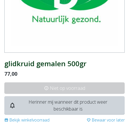
glidkruid gemalen 500gr
77,00
Niet op voorraad
info
Herinner mij wanneer dit product weer
notifications_none
beschikbaar is
Bekijk winkelvoorraad
Bewaar voor later
storefront
favorite_border