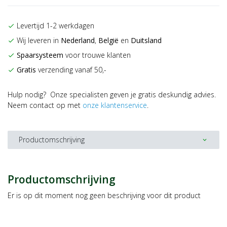
Levertijd 1-2 werkdagen
check
Wij leveren in
Nederland
,
België
en
Duitsland
check
Spaarsysteem
voor trouwe klanten
check
Gratis
verzending vanaf 50,-
check
Hulp nodig? Onze specialisten geven je gratis deskundig advies.
Neem contact op met
onze klantenservice
.
Productomschrijving
expand_more
Productomschrijving
Er is op dit moment nog geen beschrijving voor dit product