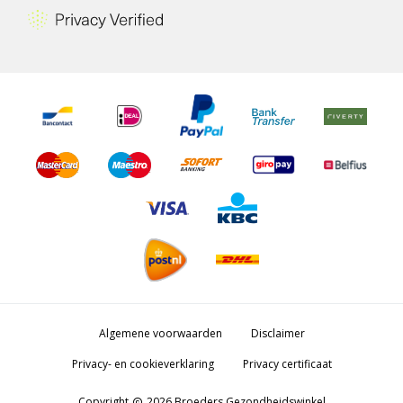
Algemene voorwaarden
Disclaimer
Privacy- en cookieverklaring
Privacy certificaat
Copyright
2026 Broeders Gezondheidswinkel
copyright