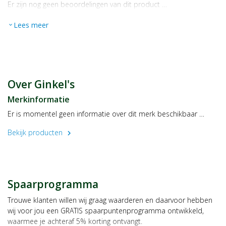
Er zijn nog geen beoordelingen van dit product …
Lees meer
expand_more
Over Ginkel's
Merkinformatie
Er is momentel geen informatie over dit merk beschikbaar …
Bekijk producten
chevron_right
Spaarprogramma
Trouwe klanten willen wij graag waarderen en daarvoor hebben
wij voor jou een GRATIS spaarpuntenprogramma ontwikkeld,
waarmee je achteraf 5% korting ontvangt.