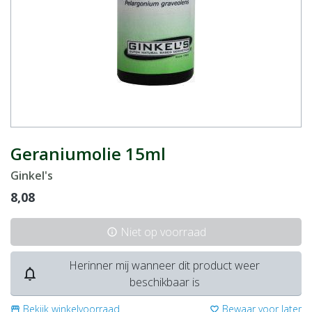
Geraniumolie 15ml
Ginkel's
8,08
Niet op voorraad
info
Herinner mij wanneer dit product weer
notifications_none
beschikbaar is
Bekijk winkelvoorraad
Bewaar voor later
storefront
favorite_border