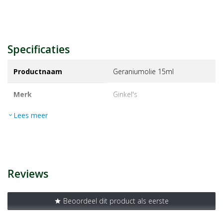
Specificaties
Productnaam
Geraniumolie 15ml
Merk
ginkel's
Lees meer
expand_more
EAN
8714369012162
Artikelnummer
1367473
Reviews
Beoordeel dit product als eerste
star