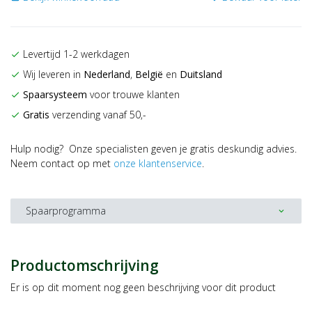
Levertijd 1-2 werkdagen
check
Wij leveren in
Nederland
,
België
en
Duitsland
check
Spaarsysteem
voor trouwe klanten
check
Gratis
verzending vanaf 50,-
check
Hulp nodig? Onze specialisten geven je gratis deskundig advies.
Neem contact op met
onze klantenservice
.
Spaarprogramma
expand_more
Productomschrijving
Er is op dit moment nog geen beschrijving voor dit product