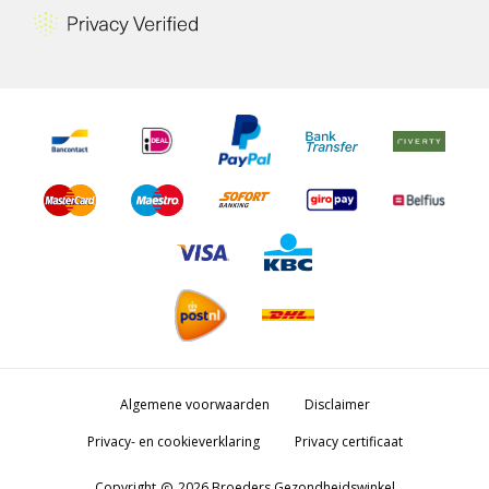
Algemene voorwaarden
Disclaimer
Privacy- en cookieverklaring
Privacy certificaat
Copyright
2026 Broeders Gezondheidswinkel
copyright