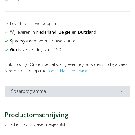
Levertijd 1-2 werkdagen
check
Wij leveren in
Nederland
,
België
en
Duitsland
check
Spaarsysteem
voor trouwe klanten
check
Gratis
verzending vanaf 50,-
check
Hulp nodig? Onze specialisten geven je gratis deskundig advies.
Neem contact op met
onze klantenservice
.
Spaarprogramma
expand_more
Productomschrijving
Gillette mach3 base mesjes 8st