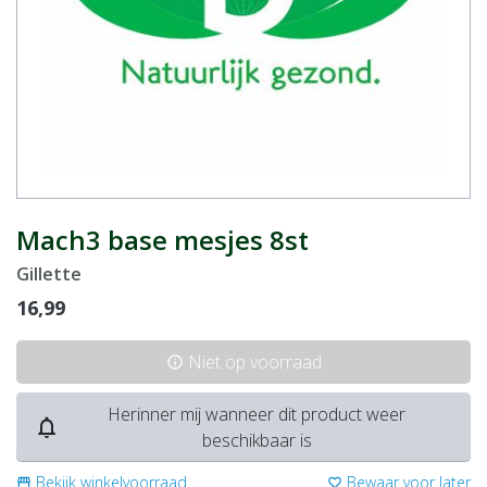
Mach3 base mesjes 8st
Gillette
16,99
Niet op voorraad
info
Herinner mij wanneer dit product weer
notifications_none
beschikbaar is
Bekijk winkelvoorraad
Bewaar voor later
storefront
favorite_border