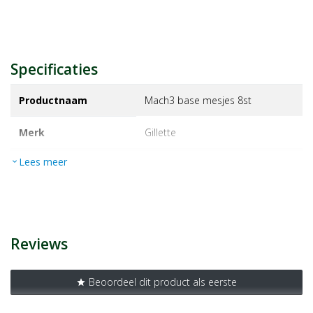
Specificaties
Productnaam
Mach3 base mesjes 8st
Merk
gillette
Lees meer
expand_more
EAN
2200012203767
Artikelnummer
1220376
Reviews
Beoordeel dit product als eerste
star