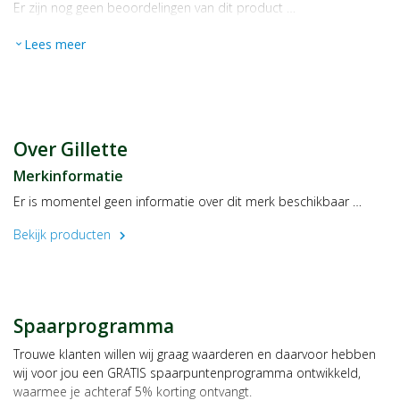
Er zijn nog geen beoordelingen van dit product …
Lees meer
expand_more
Over Gillette
Merkinformatie
Er is momentel geen informatie over dit merk beschikbaar …
Bekijk producten
chevron_right
Spaarprogramma
Trouwe klanten willen wij graag waarderen en daarvoor hebben
wij voor jou een GRATIS spaarpuntenprogramma ontwikkeld,
waarmee je achteraf 5% korting ontvangt.