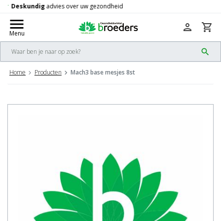
Gratis
verzending vanaf 50,-
check
menu
person
shopping_cart
Menu
search
Home
Producten
Mach3 base mesjes 8st