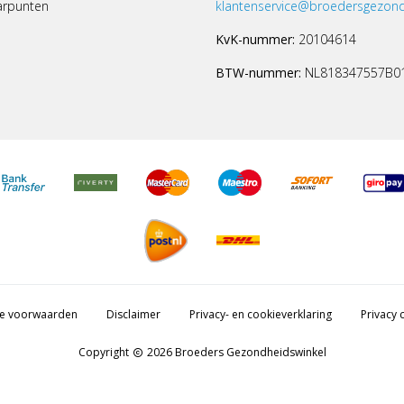
arpunten
klantenservice@broedersgezond
KvK-nummer:
20104614
BTW-nummer:
NL818347557B0
e voorwaarden
Disclaimer
Privacy- en cookieverklaring
Privacy c
Copyright
2026 Broeders Gezondheidswinkel
copyright