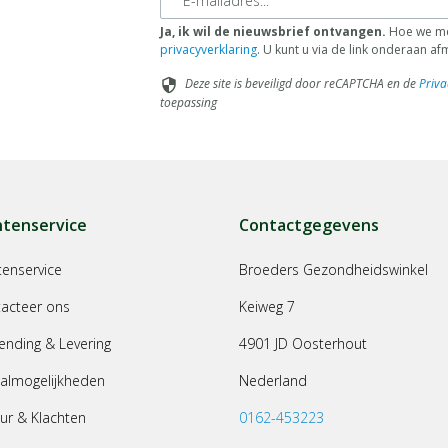
Ja, ik wil de nieuwsbrief ontvangen.
Hoe we met
privacyverklaring
. U kunt u via de link onderaan a
Deze site is beveiligd door reCAPTCHA en de
Priva
security
toepassing
ntenservice
Contactgegevens
tenservice
Broeders Gezondheidswinkel
acteer ons
Keiweg 7
ending & Levering
4901 JD Oosterhout
almogelijkheden
Nederland
ur & Klachten
0162-453223