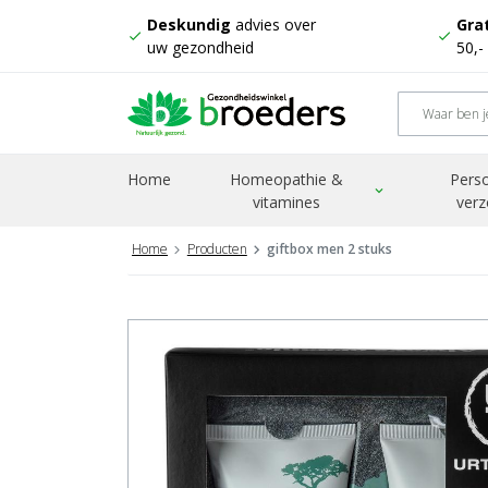
Deskundig
advies over
Grat
check
check
uw gezondheid
50,-
Home
Homeopathie &
Perso
expand_more
vitamines
verz
Home
Producten
giftbox men 2 stuks