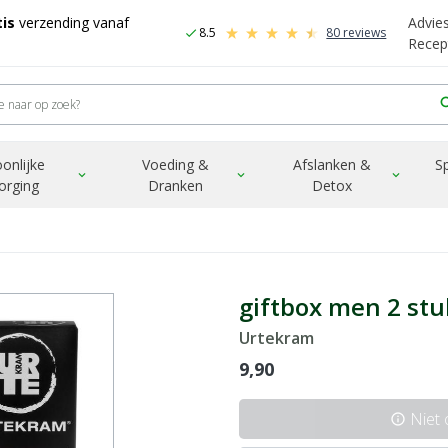
is
verzending vanaf
Advie
8.5
80 reviews
check
Recep
sea
onlijke
Voeding &
Afslanken &
S
expand_more
expand_more
expand_more
orging
Dranken
Detox
giftbox men 2 stu
Urtekram
9,90
Niet
info