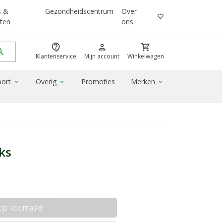
s &
Gezondheidscentrum
Over
favorite_border
ten
ons
contact_support
person
shopping_cart
rch
Klantenservice
Mijn account
Winkelwagen
port
Overig
Promoties
Merken
expand_more
expand_more
expand_more
ks
 op voorraad