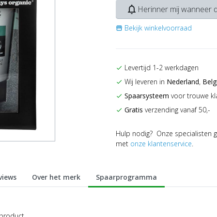
notifications_none
Herinner mij wanneer d
Bekijk winkelvoorraad
storefront
Levertijd 1-2 werkdagen
check
Wij leveren in
Nederland
,
Belg
check
Spaarsysteem
voor trouwe kl
check
Gratis
verzending vanaf 50,-
check
Hulp nodig? Onze specialisten g
met
onze klantenservice
.
views
Over het merk
Spaarprogramma
 product