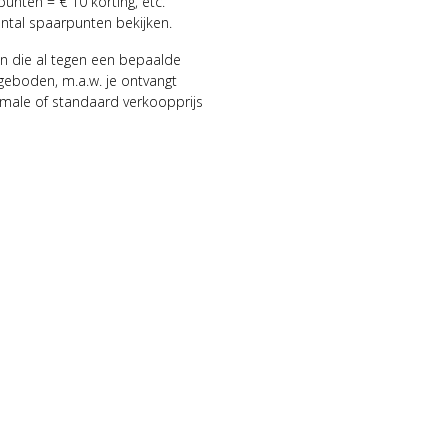
punten = € 10 korting, etc.
antal spaarpunten bekijken.
n die al tegen een bepaalde
geboden, m.a.w. je ontvangt
male of standaard verkoopprijs