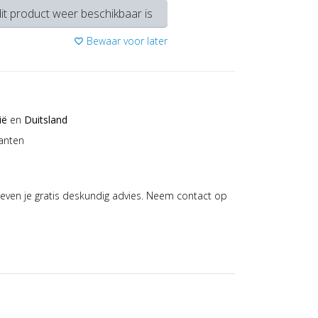
it product weer beschikbaar is
Bewaar voor later
favorite_border
ië
en
Duitsland
anten
even je gratis deskundig advies. Neem contact op