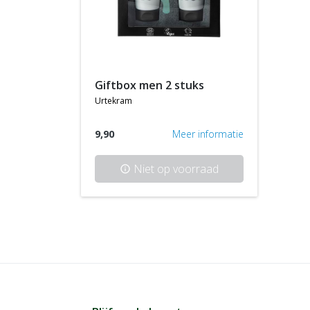
giftbox men 2 stuks
urtekram
9,90
Meer informatie
Niet op voorraad
info