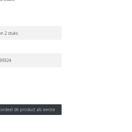
en 2 stuks
39324
ordeel dit product als eerste