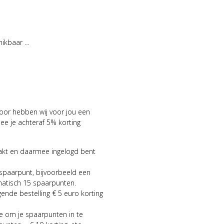
hikbaar …
voor hebben wij voor jou een
 je achteraf 5% korting
aakt en daarmee ingelogd bent
 spaarpunt, bijvoorbeeld een
matisch 15 spaarpunten.
gende bestelling € 5 euro korting
ie om je spaarpunten in te