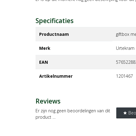
Specificaties
Productnaam
giftbox m
Merk
urtekram
EAN
57652288
Artikelnummer
1201467
Reviews
Er zijn nog geen beoordelingen van dit
Beo
star
product …