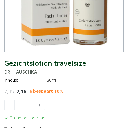
Gezichtslotion travelsize
DR. HAUSCHKA
Inhoud:
30ml
7,95
7,16
je bespaart 10%
remove
add
Online op voorraad
check