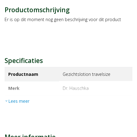
Productomschrijving
Er is op dit moment nog geen beschrijving voor dit product
Specificaties
Productnaam
Gezichtslotion travelsize
Merk
dr. hauschka
Lees meer
expand_more
EAN
4020829066465
Artikelnummer
30325012
Maat/inhoud:
30ml