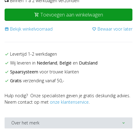
Binnen 1 a 2 werkdagen verzonden
local_shipping
Toevoegen aan winkelwagen
shopping_cart
Bekijk winkelvoorraad
Bewaar voor later
storefront
favorite_border
Levertijd 1-2 werkdagen
check
Wij leveren in
Nederland
,
België
en
Duitsland
check
Spaarsysteem
voor trouwe klanten
check
Gratis
verzending vanaf 50,-
check
Hulp nodig? Onze specialisten geven je gratis deskundig advies.
Neem contact op met
onze klantenservice
.
Over het merk
expand_more