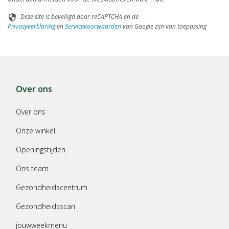
Deze site is beveiligd door reCAPTCHA en de
security
Privacyverklaring
en
Servicevoorwaarden
van Google zijn van toepassing
Over ons
Over ons
Onze winkel
Openingstijden
Ons team
Gezondheidscentrum
Gezondheidsscan
jouwweekmenu