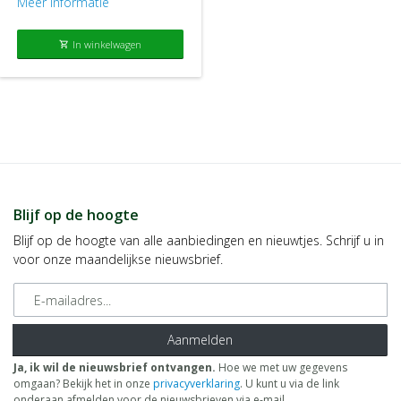
Meer informatie
In winkelwagen
shopping_cart
Blijf op de hoogte
Blijf op de hoogte van alle aanbiedingen en nieuwtjes. Schrijf u in
voor onze maandelijkse nieuwsbrief.
E-mailadres
Aanmelden
Ja, ik wil de nieuwsbrief ontvangen.
Hoe we met uw gegevens
omgaan? Bekijk het in onze
privacyverklaring
. U kunt u via de link
onderaan afmelden voor de nieuwsbrieven via e-mail.