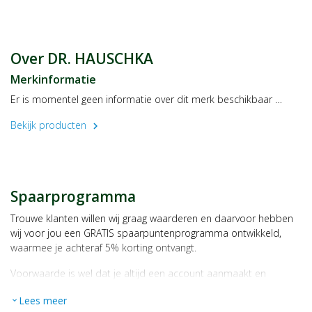
Ingredienten
Aqua, Anthyllis Vulneraria Extract, Alcohol, Hamamelis Virginiana
Bark/Leaf Extract, Parfum*, Linalool*, Citronellol*, Geraniol*,
Limonene*, Citral*.
Over DR. HAUSCHKA
*from natural essential oils
Merkinformatie
Gebruik
Er is momentel geen informatie over dit merk beschikbaar …
Spray Gezichtslotion ’s ochtends en ’s avonds na de reiniging op
het gezicht en de hals en druk de lotion zacht in.
Bekijk producten
chevron_right
Afgesloten bewaren, buiten bereik van kinderen.
Alleen voor uitwendig gebruik.
Spaarprogramma
Trouwe klanten willen wij graag waarderen en daarvoor hebben
wij voor jou een GRATIS spaarpuntenprogramma ontwikkeld,
waarmee je achteraf 5% korting ontvangt.
Voorwaarde is wel dat je altijd een account aanmaakt en
daarmee ingelogd bent als je een bestelling plaatst.
Lees meer
expand_more
Bij iedere bestelling ontvang je per bestede euro 1 spaarpunt,