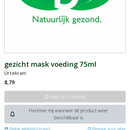
gezicht mask voeding 75ml
Urtekram
8,79
Niet op voorraad
info
Herinner mij wanneer dit product weer
notifications_none
beschikbaar is
Bekijk winkelvoorraad
Bewaar voor later
storefront
favorite_border