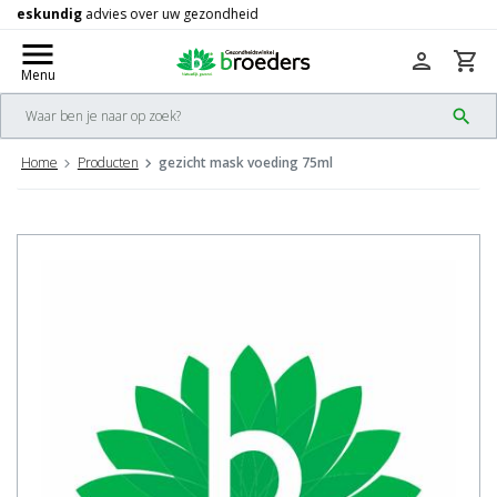
Gratis
verzending vanaf 50,-
check
menu
person
shopping_cart
Menu
search
Home
Producten
gezicht mask voeding 75ml