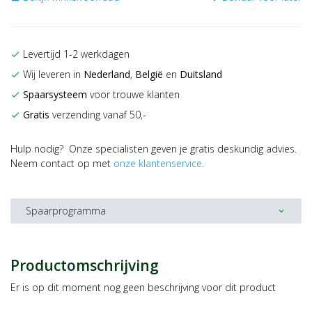
Levertijd 1-2 werkdagen
check
Wij leveren in
Nederland
,
België
en
Duitsland
check
Spaarsysteem
voor trouwe klanten
check
Gratis
verzending vanaf 50,-
check
Hulp nodig? Onze specialisten geven je gratis deskundig advies.
Neem contact op met
onze klantenservice
.
Spaarprogramma
expand_more
Productomschrijving
Er is op dit moment nog geen beschrijving voor dit product