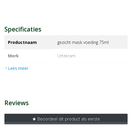
Specificaties
Productnaam
gezicht mask voeding 75ml
Merk
urtekram
Lees meer
expand_more
EAN
5701058011783
Artikelnummer
1358459
Reviews
Beoordeel dit product als eerste
star