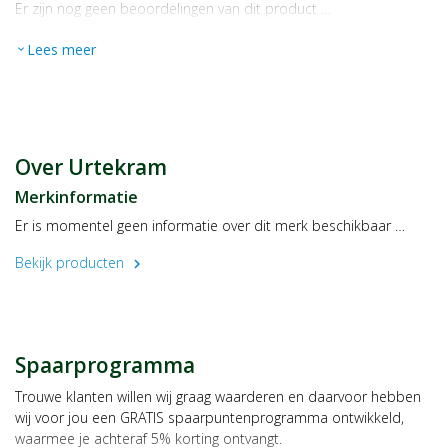
Er zijn nog geen beoordelingen van dit product …
Lees meer
expand_more
Over Urtekram
Merkinformatie
Er is momentel geen informatie over dit merk beschikbaar …
Bekijk producten
chevron_right
Spaarprogramma
Trouwe klanten willen wij graag waarderen en daarvoor hebben
wij voor jou een GRATIS spaarpuntenprogramma ontwikkeld,
waarmee je achteraf 5% korting ontvangt.