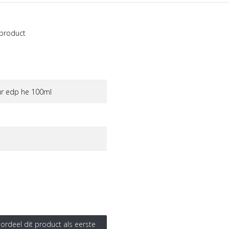
 product
ur edp he 100ml
ordeel dit product als eerste