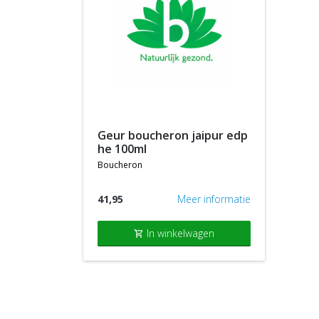
geur boucheron jaipur edp
he 100ml
boucheron
41,95
Meer informatie
In winkelwagen
shopping_cart