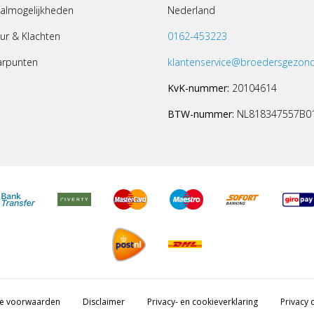
almogelijkheden
Nederland
ur & Klachten
0162-453223
arpunten
klantenservice@broedersgezond
KvK-nummer:
20104614
BTW-nummer:
NL818347557B0
e voorwaarden
Disclaimer
Privacy- en cookieverklaring
Privacy c