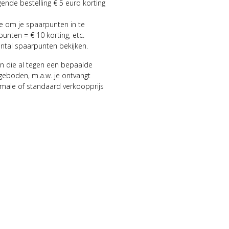
gende bestelling € 5 euro korting
ie om je spaarpunten in te
punten = € 10 korting, etc.
antal spaarpunten bekijken.
n die al tegen een bepaalde
geboden, m.a.w. je ontvangt
male of standaard verkoopprijs