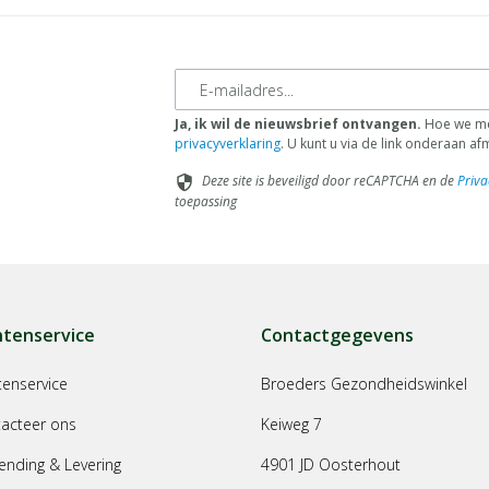
E-mailadres
Ja, ik wil de nieuwsbrief ontvangen.
Hoe we met
privacyverklaring
. U kunt u via de link onderaan a
Deze site is beveiligd door reCAPTCHA en de
Priva
security
toepassing
ntenservice
Contactgegevens
tenservice
Broeders Gezondheidswinkel
acteer ons
Keiweg 7
ending & Levering
4901 JD Oosterhout