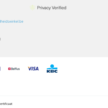
heidswinkel.be
1
ertificaat