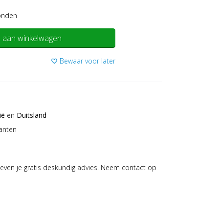
onden
 aan winkelwagen
Bewaar voor later
favorite_border
ië
en
Duitsland
anten
even je gratis deskundig advies. Neem contact op