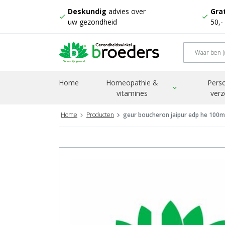
Deskundig
advies over
Grat
check
check
uw gezondheid
50,-
Home
Homeopathie &
Perso
expand_more
vitamines
verz
Home
Producten
geur boucheron jaipur edp he 100m