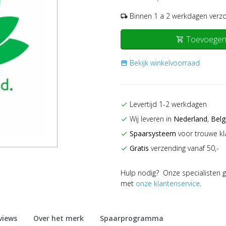
Binnen 1 a 2 werkdagen verz
local_shipping
Toevoegen
shopping_cart
Bekijk winkelvoorraad
storefront
Levertijd 1-2 werkdagen
check
Wij leveren in
Nederland
,
Belg
check
Spaarsysteem
voor trouwe kl
check
Gratis
verzending vanaf 50,-
check
Hulp nodig? Onze specialisten g
met
onze klantenservice
.
views
Over het merk
Spaarprogramma