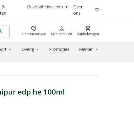
s &
Gezondheidscentrum
Over
favorite_border
ten
ons
contact_support
person
shopping_cart
rch
Klantenservice
Mijn account
Winkelwagen
port
Overig
Promoties
Merken
expand_more
expand_more
expand_more
aipur edp he 100ml