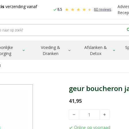
is
verzending vanaf
Advie
8.5
80 reviews
check
Recep
sea
onlijke
Voeding &
Afslanken &
S
expand_more
expand_more
expand_more
orging
Dranken
Detox
l
geur boucheron j
41,95
remove
add
Online op voorraad
check