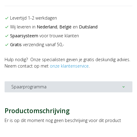
Levertijd 1-2 werkdagen
check
Wij leveren in
Nederland
,
België
en
Duitsland
check
Spaarsysteem
voor trouwe klanten
check
Gratis
verzending vanaf 50,-
check
Hulp nodig? Onze specialisten geven je gratis deskundig advies.
Neem contact op met
onze klantenservice
.
Spaarprogramma
expand_more
Productomschrijving
Er is op dit moment nog geen beschrijving voor dit product