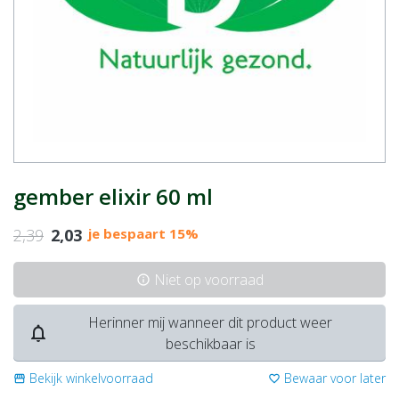
gember elixir 60 ml
2,39
2,03
je bespaart 15%
Niet op voorraad
info
Herinner mij wanneer dit product weer
notifications_none
beschikbaar is
Bekijk winkelvoorraad
Bewaar voor later
storefront
favorite_border