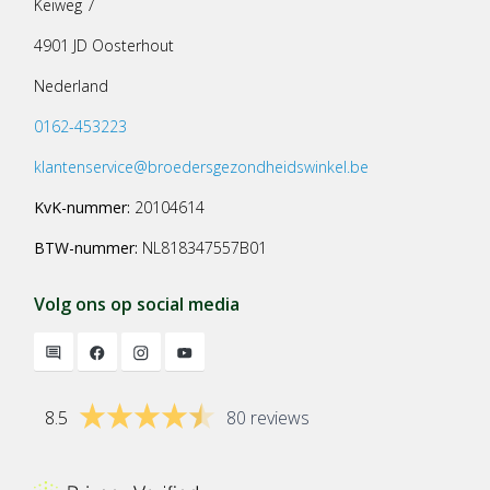
Keiweg 7
4901 JD Oosterhout
Nederland
0162-453223
klantenservice@broedersgezondheidswinkel.be
KvK-nummer:
20104614
BTW-nummer:
NL818347557B01
Volg ons op social media
8.5
80 reviews