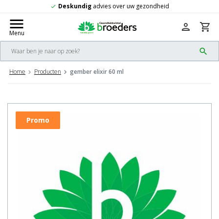
Deskundig
advies over uw gezondheid
check
menu
person
shopping_cart
Menu
search
Home
Producten
gember elixir 60 ml
Promo